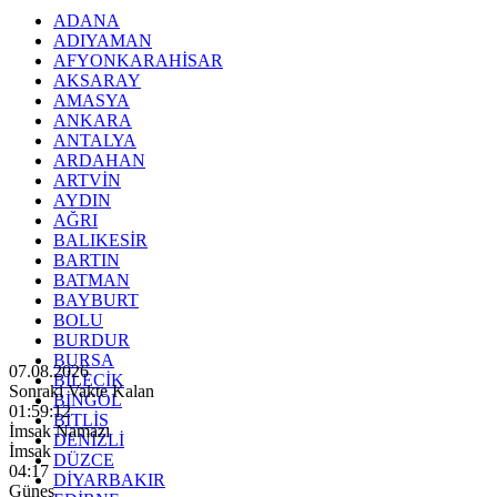
ADANA
ADIYAMAN
AFYONKARAHİSAR
AKSARAY
AMASYA
ANKARA
ANTALYA
ARDAHAN
ARTVİN
AYDIN
AĞRI
BALIKESİR
BARTIN
BATMAN
BAYBURT
BOLU
BURDUR
BURSA
07.08.2026
BİLECİK
Sonraki Vakte Kalan
BİNGÖL
01:59:10
BİTLİS
İmsak Namazı
DENİZLİ
İmsak
DÜZCE
04:17
DİYARBAKIR
Güneş