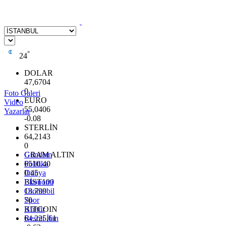
°
24
DOLAR
47,6704
0
Foto Galeri
EURO
Video
55,0406
Yazarlar
-0.08
STERLİN
64,2143
0
GRAM ALTIN
Gündem
6510.40
Politika
0.45
Dünya
BİST100
Ekonomi
13.799
Otomobil
70
Spor
BITCOIN
Kültür
64.225,61
Resmi İlan