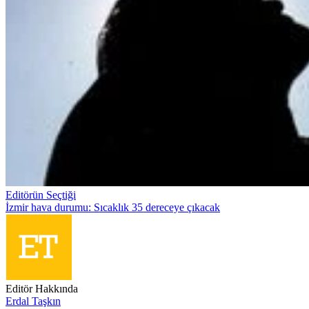
Editörün Seçtiği
İzmir hava durumu: Sıcaklık 35 dereceye çıkacak
Editör Hakkında
Erdal Taşkın