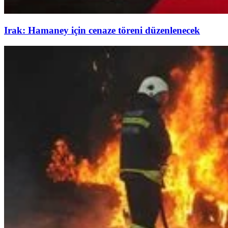
Irak: Hamaney için cenaze töreni düzenlenecek