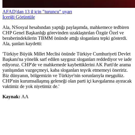
AFAD'dan 13 il için "turuncu" uyarı
İçeriği Görüntüle
Ala, NSosyal hesabından yaptığı paylaşımda, mahkemece tedbiren
CHP Genel Başkanlığı görevinden uzaklaştırılan Özgür Özel ve
beraberindekilerin TBMM önünde attığı sloganlara tepki gösterdi.
Ala, şunları kaydetti:
'Türkiye Büyük Millet Meclisi önünde Türkiye Cumhuriyeti Devlet
Başkanı'na yönelik sarf edilen saygısız sloganları reddediyor ve iade
ediyoruz. CHP'de ve mahkemede kaybettiklerini AK Parti'de arama
yanlışından vazgeçmeyi, kaba sloganları teşvik etmemeyi öneririz.
Biz dünyanın, bölgemizin ve Türkiye'nin sorunlarıyla meşgulüz.
CHP'nin kurumsallaşmış geleneği olan parti içi kavgalarına ayıracak
vaktimiz de yok niyetimiz de.'
Kaynak:
AA