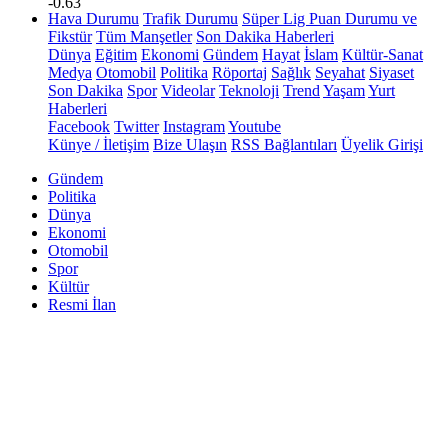
-0.63
Hava Durumu
Trafik Durumu
Süper Lig Puan Durumu ve
Fikstür
Tüm Manşetler
Son Dakika Haberleri
Dünya
Eğitim
Ekonomi
Gündem
Hayat
İslam
Kültür-Sanat
Medya
Otomobil
Politika
Röportaj
Sağlık
Seyahat
Siyaset
Son Dakika
Spor
Videolar
Teknoloji
Trend
Yaşam
Yurt
Haberleri
Facebook
Twitter
Instagram
Youtube
Künye / İletişim
Bize Ulaşın
RSS Bağlantıları
Üyelik Girişi
Gündem
Politika
Dünya
Ekonomi
Otomobil
Spor
Kültür
Resmi İlan