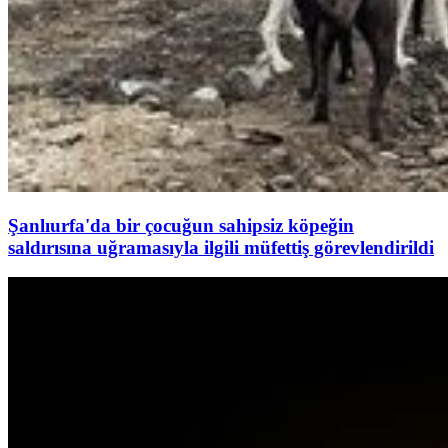
Şanlıurfa'da bir çocuğun sahipsiz köpeğin
saldırısına uğramasıyla ilgili müfettiş görevlendirildi