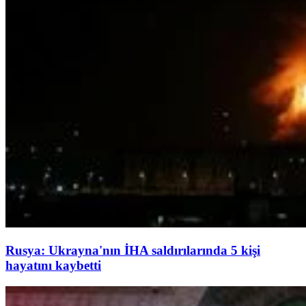
Rusya: Ukrayna'nın İHA saldırılarında 5 kişi
hayatını kaybetti