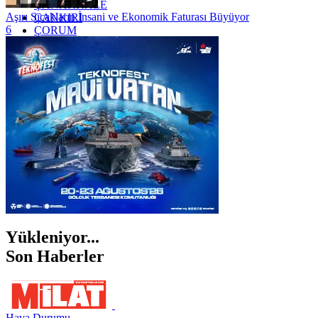
ÇANAKKALE
Aşırı Sıcakların İnsani ve Ekonomik Faturası Büyüyor
ÇANKIRI
6
ÇORUM
İSTANBUL
İZMİR
ŞANLIURFA
ŞIRNAK
Yükleniyor...
Son Haberler
Hava Durumu