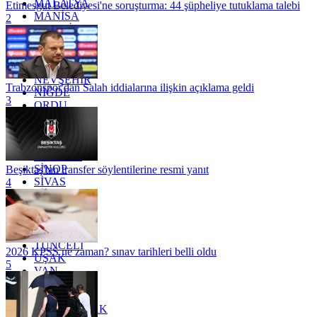
MALATYA
Etimesgut Belediyesi'ne soruşturma: 44 şüpheliye tutuklama talebi
MANİSA
2
MARDİN
MERSİN
MUĞLA
MUŞ
NEVŞEHİR
Trabzonspor'dan Salah iddialarına ilişkin açıklama geldi
NİĞDE
3
ORDU
OSMANİYE
RİZE
SAKARYA
SAMSUN
SİNOP
Beşiktaş'tan transfer söylentilerine resmi yanıt
SİVAS
4
SİİRT
TEKİRDAĞ
TOKAT
TRABZON
TUNCELİ
2026 KPSS ne zaman? sınav tarihleri belli oldu
UŞAK
5
VAN
YALOVA
YOZGAT
ZONGULDAK