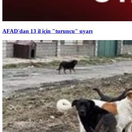
AFAD'dan 13 il için "turuncu" uyarı