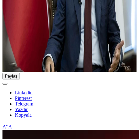
Paylaş
Linkedin
Pinterest
Telegram
Yazdır
Kopyala
-
+
A
A