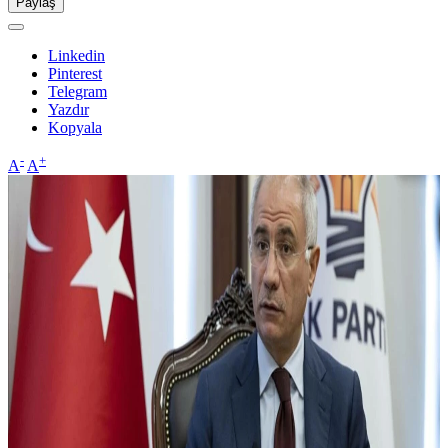
Paylaş
Linkedin
Pinterest
Telegram
Yazdır
Kopyala
-
+
A
A