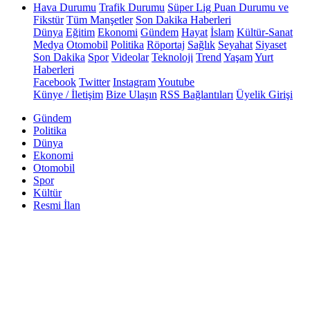
Hava Durumu
Trafik Durumu
Süper Lig Puan Durumu ve
Fikstür
Tüm Manşetler
Son Dakika Haberleri
Dünya
Eğitim
Ekonomi
Gündem
Hayat
İslam
Kültür-Sanat
Medya
Otomobil
Politika
Röportaj
Sağlık
Seyahat
Siyaset
Son Dakika
Spor
Videolar
Teknoloji
Trend
Yaşam
Yurt
Haberleri
Facebook
Twitter
Instagram
Youtube
Künye / İletişim
Bize Ulaşın
RSS Bağlantıları
Üyelik Girişi
Gündem
Politika
Dünya
Ekonomi
Otomobil
Spor
Kültür
Resmi İlan