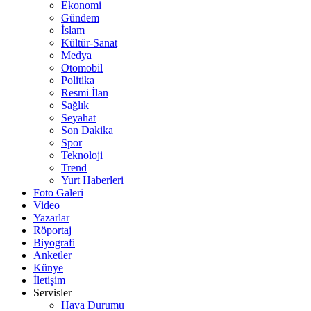
Ekonomi
Gündem
İslam
Kültür-Sanat
Medya
Otomobil
Politika
Resmi İlan
Sağlık
Seyahat
Son Dakika
Spor
Teknoloji
Trend
Yurt Haberleri
Foto Galeri
Video
Yazarlar
Röportaj
Biyografi
Anketler
Künye
İletişim
Servisler
Hava Durumu