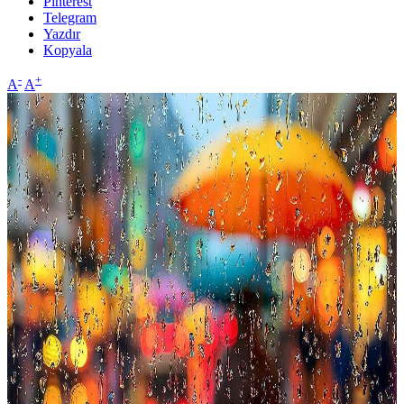
Pinterest
Telegram
Yazdır
Kopyala
-
+
A
A