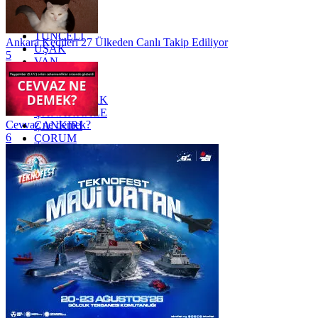
TOKAT
TRABZON
TUNCELİ
Ankara Kedileri 27 Ülkeden Canlı Takip Ediliyor
UŞAK
5
VAN
YALOVA
YOZGAT
ZONGULDAK
ÇANAKKALE
Cevvaz ne demek?
ÇANKIRI
6
ÇORUM
İSTANBUL
İZMİR
ŞANLIURFA
ŞIRNAK