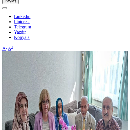
Paylaş
Linkedin
Pinterest
Telegram
Yazdır
Kopyala
-
+
A
A