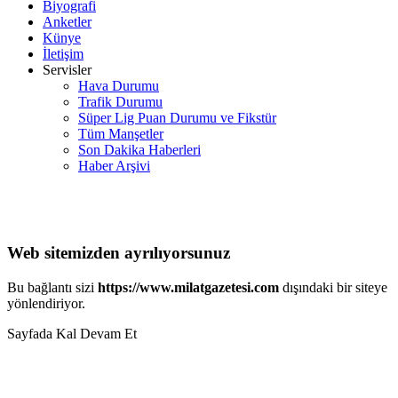
Biyografi
Anketler
Künye
İletişim
Servisler
Hava Durumu
Trafik Durumu
Süper Lig Puan Durumu ve Fikstür
Tüm Manşetler
Son Dakika Haberleri
Haber Arşivi
Web sitemizden ayrılıyorsunuz
Bu bağlantı sizi
https://www.milatgazetesi.com
dışındaki bir siteye
yönlendiriyor.
Sayfada Kal
Devam Et