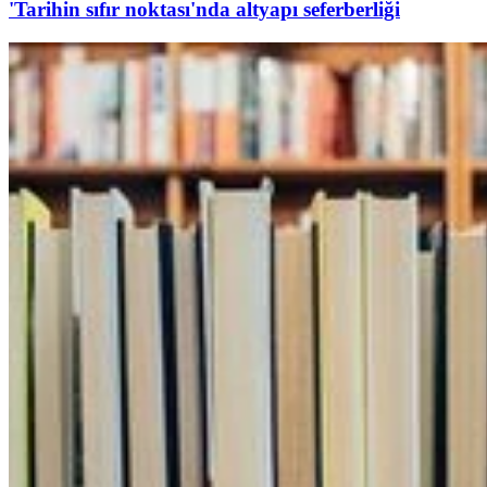
'Tarihin sıfır noktası'nda altyapı seferberliği