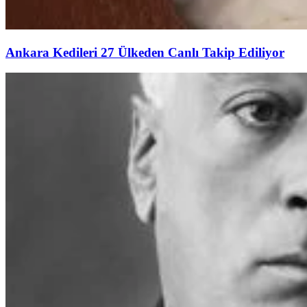
Ankara Kedileri 27 Ülkeden Canlı Takip Ediliyor