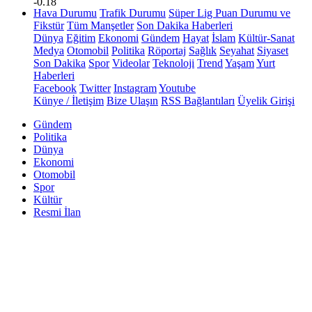
-0.18
Hava Durumu
Trafik Durumu
Süper Lig Puan Durumu ve
Fikstür
Tüm Manşetler
Son Dakika Haberleri
Dünya
Eğitim
Ekonomi
Gündem
Hayat
İslam
Kültür-Sanat
Medya
Otomobil
Politika
Röportaj
Sağlık
Seyahat
Siyaset
Son Dakika
Spor
Videolar
Teknoloji
Trend
Yaşam
Yurt
Haberleri
Facebook
Twitter
Instagram
Youtube
Künye / İletişim
Bize Ulaşın
RSS Bağlantıları
Üyelik Girişi
Gündem
Politika
Dünya
Ekonomi
Otomobil
Spor
Kültür
Resmi İlan