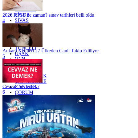
SAKARYA
SAMSUN
SİNOP
2026 KPSS ne zaman? sınav tarihleri belli oldu
SİVAS
4
SİİRT
TEKİRDAĞ
TOKAT
TRABZON
TUNCELİ
Ankara Kedileri 27 Ülkeden Canlı Takip Ediliyor
UŞAK
5
VAN
YALOVA
YOZGAT
ZONGULDAK
ÇANAKKALE
Cevvaz ne demek?
ÇANKIRI
6
ÇORUM
İSTANBUL
İZMİR
ŞANLIURFA
ŞIRNAK