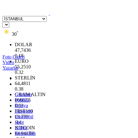
°
30
DOLAR
47,7436
0.18
Foto Galeri
EURO
Video
55,2510
Yazarlar
0.32
STERLİN
64,4811
0.38
GRAM ALTIN
Gündem
6660.55
Politika
0.03
Dünya
BİST100
Ekonomi
13.779
Otomobil
-14
Spor
BITCOIN
Kültür
64.944,08
Resmi İlan