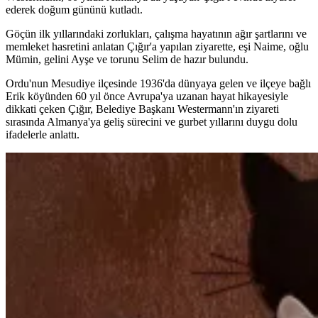
ederek doğum gününü kutladı.
Göçün ilk yıllarındaki zorlukları, çalışma hayatının ağır şartlarını ve
memleket hasretini anlatan Çığır'a yapılan ziyarette, eşi Naime, oğlu
Mümin, gelini Ayşe ve torunu Selim de hazır bulundu.
Ordu'nun Mesudiye ilçesinde 1936'da dünyaya gelen ve ilçeye bağlı
Erik köyünden 60 yıl önce Avrupa'ya uzanan hayat hikayesiyle
dikkati çeken Çığır, Belediye Başkanı Westermann'ın ziyareti
sırasında Almanya'ya geliş sürecini ve gurbet yıllarını duygu dolu
ifadelerle anlattı.