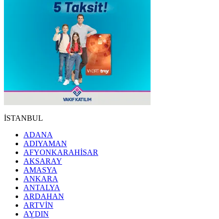
İSTANBUL
ADANA
ADIYAMAN
AFYONKARAHİSAR
AKSARAY
AMASYA
ANKARA
ANTALYA
ARDAHAN
ARTVİN
AYDIN