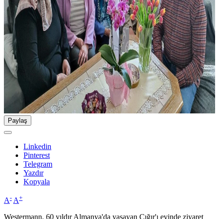
Paylaş
Linkedin
Pinterest
Telegram
Yazdır
Kopyala
-
+
A
A
Westermann, 60 yıldır Almanya'da yaşayan Çığır'ı evinde ziyaret