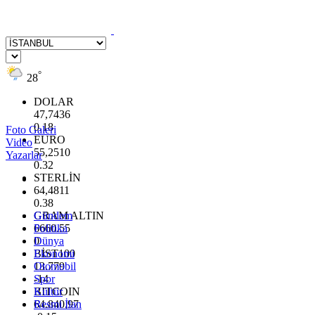
°
28
DOLAR
47,7436
0.18
Foto Galeri
EURO
Video
55,2510
Yazarlar
0.32
STERLİN
64,4811
0.38
GRAM ALTIN
Gündem
6660.55
Politika
0
Dünya
BİST100
Ekonomi
13.779
Otomobil
-14
Spor
BITCOIN
Kültür
64.840,97
Resmi İlan