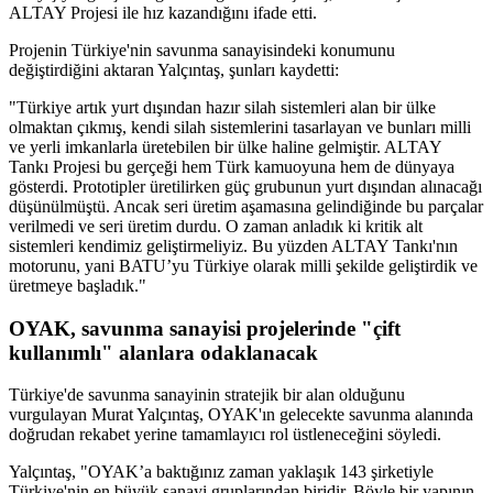
ALTAY Projesi ile hız kazandığını ifade etti.
Projenin Türkiye'nin savunma sanayisindeki konumunu
değiştirdiğini aktaran Yalçıntaş, şunları kaydetti:
"Türkiye artık yurt dışından hazır silah sistemleri alan bir ülke
olmaktan çıkmış, kendi silah sistemlerini tasarlayan ve bunları milli
ve yerli imkanlarla üretebilen bir ülke haline gelmiştir. ALTAY
Tankı Projesi bu gerçeği hem Türk kamuoyuna hem de dünyaya
gösterdi. Prototipler üretilirken güç grubunun yurt dışından alınacağı
düşünülmüştü. Ancak seri üretim aşamasına gelindiğinde bu parçalar
verilmedi ve seri üretim durdu. O zaman anladık ki kritik alt
sistemleri kendimiz geliştirmeliyiz. Bu yüzden ALTAY Tankı'nın
motorunu, yani BATU’yu Türkiye olarak milli şekilde geliştirdik ve
üretmeye başladık."
OYAK, savunma sanayisi projelerinde "çift
kullanımlı" alanlara odaklanacak
Türkiye'de savunma sanayinin stratejik bir alan olduğunu
vurgulayan Murat Yalçıntaş, OYAK'ın gelecekte savunma alanında
doğrudan rekabet yerine tamamlayıcı rol üstleneceğini söyledi.
Yalçıntaş, "OYAK’a baktığınız zaman yaklaşık 143 şirketiyle
Türkiye'nin en büyük sanayi gruplarından biridir. Böyle bir yapının