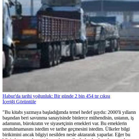
Habur'da tarihi yoğunluk: Bir günde 2 bin 454 tır çıkışı
İçeriği Görüntüle
"Bu kitabı yazmaya başladığımda temel hedef şuydu: 2000'li yılların
başından beri savunma sanayisinde binlerce mühendisin, ustanın, iş
adamının, bürokratın ve siyasetçinin emekleri var. Bu emeklerin
unutulmamasını istedim ve tarihe geçmesini istedim. Ülkeler bilgi
birikimini ancak bilgiyi nesilden nesle aktararak yaparlar. Eğer bu