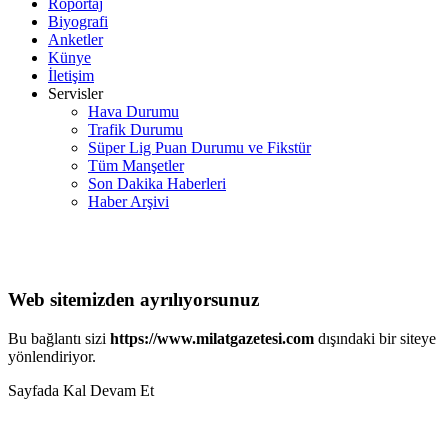
Röportaj
Biyografi
Anketler
Künye
İletişim
Servisler
Hava Durumu
Trafik Durumu
Süper Lig Puan Durumu ve Fikstür
Tüm Manşetler
Son Dakika Haberleri
Haber Arşivi
Web sitemizden ayrılıyorsunuz
Bu bağlantı sizi
https://www.milatgazetesi.com
dışındaki bir siteye
yönlendiriyor.
Sayfada Kal
Devam Et