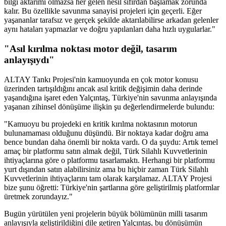
bilgi aktarımı olmazsa her gelen nesil sıfırdan başlamak zorunda
kalır. Bu özellikle savunma sanayisi projeleri için geçerli. Eğer
yaşananlar tarafsız ve gerçek şekilde aktarılabilirse arkadan gelenler
aynı hataları yapmazlar ve doğru yapılanları daha hızlı uygularlar."
"Asıl kırılma noktası motor değil, tasarım
anlayışıydı"
ALTAY Tankı Projesi'nin kamuoyunda en çok motor konusu
üzerinden tartışıldığını ancak asıl kritik değişimin daha derinde
yaşandığına işaret eden Yalçıntaş, Türkiye'nin savunma anlayışında
yaşanan zihinsel dönüşüme ilişkin şu değerlendirmelerde bulundu:
"Kamuoyu bu projedeki en kritik kırılma noktasının motorun
bulunamaması olduğunu düşündü. Bir noktaya kadar doğru ama
bence bundan daha önemli bir nokta vardı. O da şuydu: Artık temel
amaç bir platformu satın almak değil, Türk Silahlı Kuvvetlerinin
ihtiyaçlarına göre o platformu tasarlamaktı. Herhangi bir platformu
yurt dışından satın alabilirsiniz ama bu hiçbir zaman Türk Silahlı
Kuvvetlerinin ihtiyaçlarını tam olarak karşılamaz. ALTAY Projesi
bize şunu öğretti: Türkiye'nin şartlarına göre geliştirilmiş platformlar
üretmek zorundayız."
Bugün yürütülen yeni projelerin büyük bölümünün milli tasarım
anlayışıyla geliştirildiğini dile getiren Yalçıntaş, bu dönüşümün