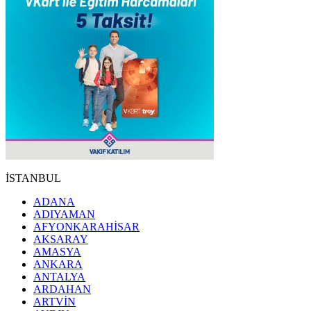
İSTANBUL
ADANA
ADIYAMAN
AFYONKARAHİSAR
AKSARAY
AMASYA
ANKARA
ANTALYA
ARDAHAN
ARTVİN