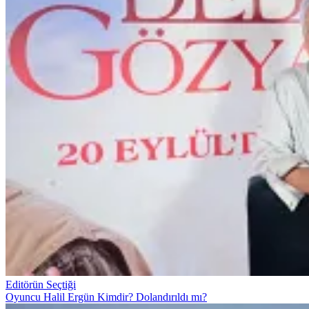
Editörün Seçtiği
Oyuncu Halil Ergün Kimdir? Dolandırıldı mı?