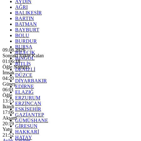
AYDIN
AĞRI
BALIKESİR
BARTIN
BATMAN
BAYBURT
BOLU
BURDUR
BURSA
09.08.2026
BİLECİK
Sonraki Vakte Kalan
BİNGÖL
01:06:16
BİTLİS
Öğle Namazı
DENİZLİ
İmsak
DÜZCE
04:20
DİYARBAKIR
Güneş
EDİRNE
06:01
ELAZIĞ
Öğle
ERZURUM
13:15
ERZİNCAN
İkindi
ESKİŞEHİR
17:06
GAZİANTEP
Akşam
GÜMÜŞHANE
20:19
GİRESUN
Yatsı
HAKKARİ
21:52
HATAY
Aylık Vakitler