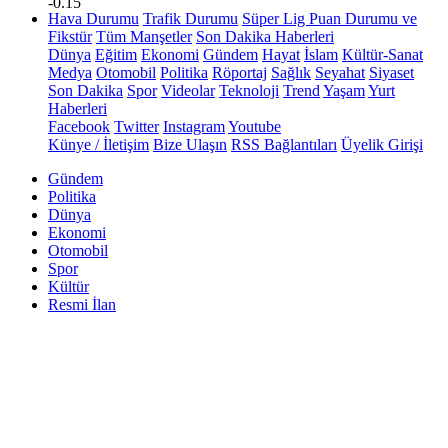
-0.15
Hava Durumu
Trafik Durumu
Süper Lig Puan Durumu ve
Fikstür
Tüm Manşetler
Son Dakika Haberleri
Dünya
Eğitim
Ekonomi
Gündem
Hayat
İslam
Kültür-Sanat
Medya
Otomobil
Politika
Röportaj
Sağlık
Seyahat
Siyaset
Son Dakika
Spor
Videolar
Teknoloji
Trend
Yaşam
Yurt
Haberleri
Facebook
Twitter
Instagram
Youtube
Künye / İletişim
Bize Ulaşın
RSS Bağlantıları
Üyelik Girişi
Gündem
Politika
Dünya
Ekonomi
Otomobil
Spor
Kültür
Resmi İlan