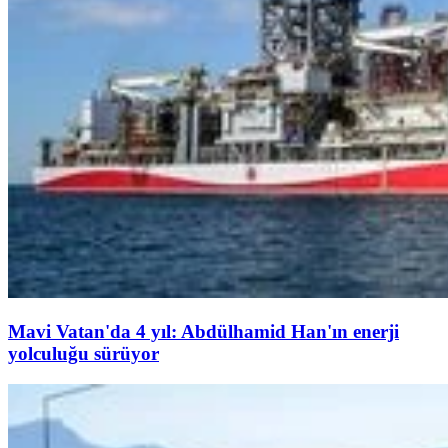
Mavi Vatan'da 4 yıl: Abdülhamid Han'ın enerji
yolculuğu sürüyor