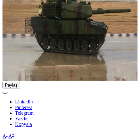
Paylaş
Linkedin
Pinterest
Telegram
Yazdır
Kopyala
-
+
A
A