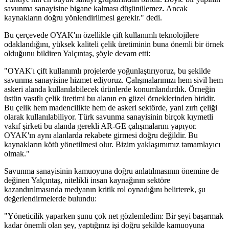
savunma sanayisine bigane kalması düşünülemez. Ancak
kaynakların doğru yönlendirilmesi gerekir." dedi.
Bu çerçevede OYAK'ın özellikle çift kullanımlı teknolojilere
odaklandığını, yüksek kaliteli çelik üretiminin buna önemli bir örnek
olduğunu bildiren Yalçıntaş, şöyle devam etti:
"OYAK'ı çift kullanımlı projelerde yoğunlaştırıyoruz, bu şekilde
savunma sanayisine hizmet ediyoruz. Çalışmalarımızı hem sivil hem
askeri alanda kullanılabilecek ürünlerde konumlandırdık. Örneğin
üstün vasıflı çelik üretimi bu alanın en güzel örneklerinden biridir.
Bu çelik hem madencilikte hem de askeri sektörde, yani zırh çeliği
olarak kullanılabiliyor. Türk savunma sanayisinin birçok kıymetli
vakıf şirketi bu alanda gerekli AR-GE çalışmalarını yapıyor.
OYAK'ın aynı alanlarda rekabete girmesi doğru değildir. Bu
kaynakların kötü yönetilmesi olur. Bizim yaklaşımımız tamamlayıcı
olmak."
Savunma sanayisinin kamuoyuna doğru anlatılmasının önemine de
değinen Yalçıntaş, nitelikli insan kaynağının sektöre
kazandırılmasında medyanın kritik rol oynadığını belirterek, şu
değerlendirmelerde bulundu:
"Yöneticilik yaparken şunu çok net gözlemledim: Bir şeyi başarmak
kadar önemli olan şey, yaptığınız işi doğru şekilde kamuoyuna