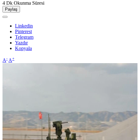
4 Dk
Okunma Süresi
Paylaş
Linkedin
Pinterest
Telegram
Yazdır
Kopyala
-
+
A
A