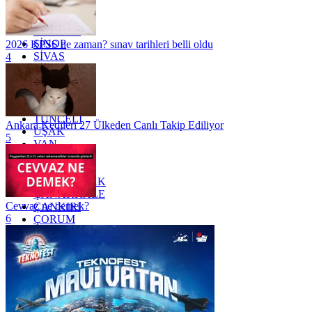
RİZE
SAKARYA
SAMSUN
SİNOP
2026 KPSS ne zaman? sınav tarihleri belli oldu
SİVAS
4
SİİRT
TEKİRDAĞ
TOKAT
TRABZON
TUNCELİ
Ankara Kedileri 27 Ülkeden Canlı Takip Ediliyor
UŞAK
5
VAN
YALOVA
YOZGAT
ZONGULDAK
ÇANAKKALE
Cevvaz ne demek?
ÇANKIRI
6
ÇORUM
İSTANBUL
İZMİR
ŞANLIURFA
ŞIRNAK