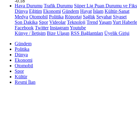
-0.18
Hava Durumu
Trafik Durumu
Süper Lig Puan Durumu ve Fiks
Dünya
Eğitim
Ekonomi
Gündem
Hayat
İslam
Kültür-Sanat
Medya
Otomobil
Politika
Röportaj
Sağlık
Seyahat
Siyaset
Son Dakika
Spor
Videolar
Teknoloji
Trend
Yaşam
Yurt Haberle
Facebook
Twitter
Instagram
Youtube
Künye / İletişim
Bize Ulaşın
RSS Bağlantıları
Üyelik Girişi
Gündem
Politika
Dünya
Ekonomi
Otomobil
Spor
Kültür
Resmi İlan