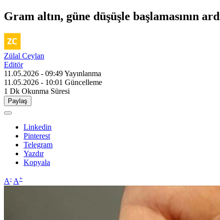
Gram altın, güne düşüşle başlamasının ard
Zülal Ceylan
Editör
11.05.2026 - 09:49
Yayınlanma
11.05.2026 - 10:01
Güncelleme
1 Dk
Okunma Süresi
Paylaş
Linkedin
Pinterest
Telegram
Yazdır
Kopyala
-
+
A
A