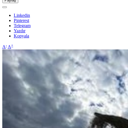
Paylaş
Linkedin
Pinterest
Telegram
Yazdır
Kopyala
-
+
A
A