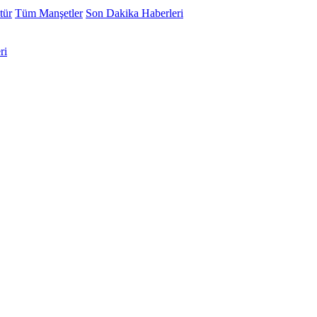
tür
Tüm Manşetler
Son Dakika Haberleri
ri