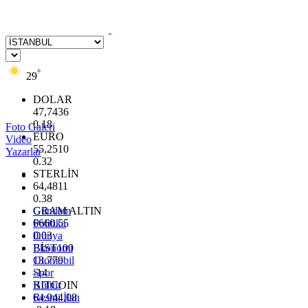
°
29
DOLAR
47,7436
0.18
Foto Galeri
EURO
Video
55,2510
Yazarlar
0.32
STERLİN
64,4811
0.38
GRAM ALTIN
Gündem
6660.55
Politika
0.03
Dünya
BİST100
Ekonomi
13.779
Otomobil
-14
Spor
BITCOIN
Kültür
64.944,08
Resmi İlan