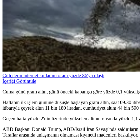
Çiftçilerin internet kullanım oranı yüzde 86'ya ulaştı
İçeriği Görüntüle
Cuma günü gram altın, günü önceki kapanışa göre yüzde 0,1 yükselişl
Haftanın ilk işlem gününe düşüşle başlayan gram altın, saat 09.30 itib
itibarıyla çeyrek altın 11 bin 180 liradan, cumhuriyet altını 44 bin 590 l
Geçen hafta yüzde 2'nin üzerinde yükselen altının onsu da yüzde 1,1 a
ABD Başkanı Donald Trump, ABD/İsrail-İran Savaşı'nda saldırıların so
Taraflar arasında anlaşmanın olmaması kıymetli madenleri baskılıyor.