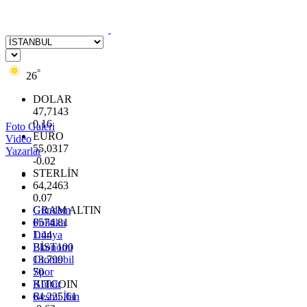
°
26
DOLAR
47,7143
0.16
Foto Galeri
EURO
Video
55,0317
Yazarlar
-0.02
STERLİN
64,2463
0.07
GRAM ALTIN
Gündem
6574.81
Politika
1.44
Dünya
BİST100
Ekonomi
13.799
Otomobil
70
Spor
BITCOIN
Kültür
64.225,61
Resmi İlan