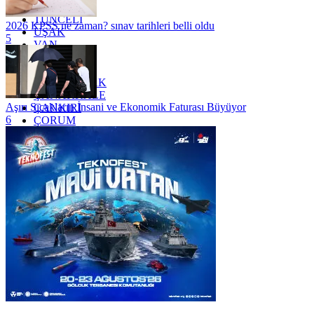
TRABZON
TUNCELİ
2026 KPSS ne zaman? sınav tarihleri belli oldu
UŞAK
5
VAN
YALOVA
YOZGAT
ZONGULDAK
ÇANAKKALE
Aşırı Sıcakların İnsani ve Ekonomik Faturası Büyüyor
ÇANKIRI
6
ÇORUM
İSTANBUL
İZMİR
ŞANLIURFA
ŞIRNAK