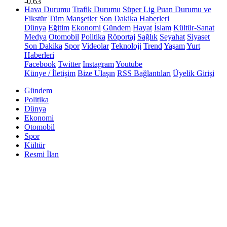
-0.63
Hava Durumu
Trafik Durumu
Süper Lig Puan Durumu ve
Fikstür
Tüm Manşetler
Son Dakika Haberleri
Dünya
Eğitim
Ekonomi
Gündem
Hayat
İslam
Kültür-Sanat
Medya
Otomobil
Politika
Röportaj
Sağlık
Seyahat
Siyaset
Son Dakika
Spor
Videolar
Teknoloji
Trend
Yaşam
Yurt
Haberleri
Facebook
Twitter
Instagram
Youtube
Künye / İletişim
Bize Ulaşın
RSS Bağlantıları
Üyelik Girişi
Gündem
Politika
Dünya
Ekonomi
Otomobil
Spor
Kültür
Resmi İlan