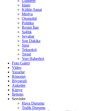
Gündem
İslam
Kültür-Sanat
Medya
Otomobil
Politika
Resmi İlan
Sağlık
Seyahat
Son Dakika
Spor
Teknoloji
Trend
Yurt Haberleri
Foto Galeri
Video
Yazarlar
Röportaj
Biyografi
Anketler
Künye
İletişim
Servisler
Hava Durumu
Trafik Durumu