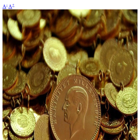
-
+
A
A