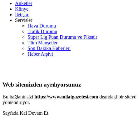
Anketler
Künye
İletişim
Servisler
Hava Durumu
Trafik Durumu
Süper Lig Puan Durumu ve Fikstür
Tüm Manşetler
Son Dakika Haberleri
Haber Arşivi
Web sitemizden ayrılıyorsunuz
Bu bağlantı sizi
https://www.milatgazetesi.com
dışındaki bir siteye
yönlendiriyor.
Sayfada Kal
Devam Et