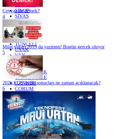
SAMSUN
SİNOP
Cevvaz ne demek?
SİVAS
4
SİİRT
TEKİRDAĞ
TOKAT
TRABZON
TUNCELİ
Milat yazarı 2019 da yazmıştı! Bugün gerçek oluyor
UŞAK
5
VAN
YALOVA
YOZGAT
ZONGULDAK
ÇANAKKALE
2026 LGS tercih sonuçları ne zaman açıklanacak?
ÇANKIRI
6
ÇORUM
İSTANBUL
İZMİR
ŞANLIURFA
ŞIRNAK