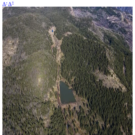
-
+
A
A