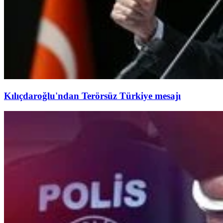
Kılıçdaroğlu'ndan Terörsüz Türkiye mesajı