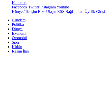
Haberleri
Facebook
Twitter
Instagram
Youtube
Künye / İletişim
Bize Ulaşın
RSS Bağlantıları
Üyelik Girişi
Gündem
Politika
Dünya
Ekonomi
Otomobil
Spor
Kültür
Resmi İlan