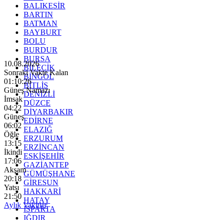
BALIKESİR
BARTIN
BATMAN
BAYBURT
BOLU
BURDUR
BURSA
10.08.2026
BİLECİK
Sonraki Vakte Kalan
BİNGÖL
01:10:24
BİTLİS
Güneş Namazı
DENİZLİ
İmsak
DÜZCE
04:22
DİYARBAKIR
Güneş
EDİRNE
06:02
ELAZIĞ
Öğle
ERZURUM
13:15
ERZİNCAN
İkindi
ESKİŞEHİR
17:06
GAZİANTEP
Akşam
GÜMÜŞHANE
20:18
GİRESUN
Yatsı
HAKKARİ
21:50
HATAY
Aylık Vakitler
ISPARTA
IĞDIR