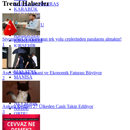
Trend Haberler
KAHRAMANMARAŞ
KARABÜK
KARAMAN
KARS
KASTAMONU
KAYSERİ
KIRIKKALE
Siyonistleri durdurmanın tek yolu ceplerinden paralarını almaktır!
KIRKLARELİ
1
KIRŞEHİR
KOCAELİ
KONYA
KÜTAHYA
KİLİS
MALATYA
Aşırı Sıcakların İnsani ve Ekonomik Faturası Büyüyor
MANİSA
2
MARDİN
MERSİN
MUĞLA
MUŞ
NEVŞEHİR
Ankara Kedileri 27 Ülkeden Canlı Takip Ediliyor
NİĞDE
3
ORDU
OSMANİYE
RİZE
SAKARYA