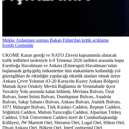
Mekke Anlaşması sonrası Bakan Fidan'dan kritik açıklama
İçeriği Görüntüle
UKOME Kararı gereği ve NATO Zirvesi kapsamında alınacak
trafik tedbirleri nedeniyle 6-9 Temmuz 2026 tarihleri arasında başta
Esenboğa Havalimanı ve Ankara (Etimesgut) Havalimanı’ndan
başlanarak geliş/gidiş istikametine tüm makamların kullandığı yol
güzergâhları ile etkinliğin yapılacağı etkinlik alanları olmak üzere
Ankara Çevre Yolunun (O-20 Karayolu Kuzey Ankara Bölgesi)
Mamak ilçesi Ortaköy Mevkii Bağlantısı ile Yenimahalle ilçesi
Yuvaköy Yolu arasında kalan bölümü, Mevlana Bulvarı, Özal
Bulvarı, İsmet İnönü Bulvarı, Dumlupınar Bulvarı, Anadolu
Bulvarı, Sakıp Sabancı Bulvarı, Ankara Bulvarı, Atatürk Bulvarı,
1071 Malazgirt Bulvarı, Türk Kızılayı Caddesi, Beştepe Caddesi,
Söğütözü Caddesi, Muhsin Yazıcıoğlu Caddesi, Alparslan Türkeş
Caddesi, Ufuk Üniversitesi Caddesi üzeri ile Cumhurbaşkanlığı
Külliyesi, JW Marriott Otel, Sheraton Otel, Lugal Otel, Hilton Otel,
Divan Ankara Otel, Bilkent Otel, InterContinental Otel,