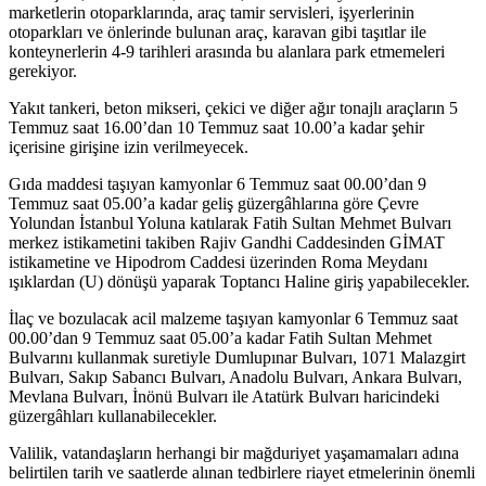
marketlerin otoparklarında, araç tamir servisleri, işyerlerinin
otoparkları ve önlerinde bulunan araç, karavan gibi taşıtlar ile
konteynerlerin 4-9 tarihleri arasında bu alanlara park etmemeleri
gerekiyor.
Yakıt tankeri, beton mikseri, çekici ve diğer ağır tonajlı araçların 5
Temmuz saat 16.00’dan 10 Temmuz saat 10.00’a kadar şehir
içerisine girişine izin verilmeyecek.
Gıda maddesi taşıyan kamyonlar 6 Temmuz saat 00.00’dan 9
Temmuz saat 05.00’a kadar geliş güzergâhlarına göre Çevre
Yolundan İstanbul Yoluna katılarak Fatih Sultan Mehmet Bulvarı
merkez istikametini takiben Rajiv Gandhi Caddesinden GİMAT
istikametine ve Hipodrom Caddesi üzerinden Roma Meydanı
ışıklardan (U) dönüşü yaparak Toptancı Haline giriş yapabilecekler.
İlaç ve bozulacak acil malzeme taşıyan kamyonlar 6 Temmuz saat
00.00’dan 9 Temmuz saat 05.00’a kadar Fatih Sultan Mehmet
Bulvarını kullanmak suretiyle Dumlupınar Bulvarı, 1071 Malazgirt
Bulvarı, Sakıp Sabancı Bulvarı, Anadolu Bulvarı, Ankara Bulvarı,
Mevlana Bulvarı, İnönü Bulvarı ile Atatürk Bulvarı haricindeki
güzergâhları kullanabilecekler.
Valilik, vatandaşların herhangi bir mağduriyet yaşamamaları adına
belirtilen tarih ve saatlerde alınan tedbirlere riayet etmelerinin önemli