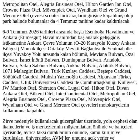
Metropolitan Otel, Alegria Business Otel, Hilton Garden Inn Otel,
Crowne Plaza Otel, Mövenpick Otel, Wyndham Otel ve Grand
Mercure Otel çevresi scooter türü araçların girişine kapatılmış olup
park halinde bulunanlar da 4 Temmuz tarihine kadar kaldırılacak.
6-9 Temmuz 2026 tarihleri arasında başta Esenboğa Havalimanı ve
Ankara (Etimesgut) Havalimanı’ndan başlanarak geliş/gidiş
istikametine Ankara Çevre Yolunun (O-20 Karayolu Kuzey Ankara
Bölgesi) Mamak ilçesi Ortaköy Mevkii Bağlantısı ile Yenimahalle
ilçesi Yuvaköy Yolu arasında kalan bölümü, Mevlana Bulvarı, Özal
Bulvarı, İsmet İnönü Bulvarı, Dumlupınar Bulvarı, Anadolu
Bulvarı, Sakıp Sabancı Bulvarı, Ankara Bulvarı, Atatürk Bulvarı,
1071 Malazgirt Bulvarı, Türk Kızılayı Caddesi, Beştepe Caddesi,
Söğütözü Caddesi, Muhsin Yazıcıoğlu Caddesi, Alparslan Türkeş
Caddesi, Ufuk Üniversitesi Caddesi ile Cumhurbaşkanlığı Külliyesi,
JW Marriott Otel, Sheraton Otel, Lugal Otel, Hilton Otel, Divan
Ankara Otel, Bilkent Otel, InterContinental Otel, Metropolitan Otel,
Alegria Business Otel, Crowne Plaza Otel, Mövenpick Otel,
Wyndham Otel ve Grand Mercure Otel çevreleri motokuryelerin
kullanımına kapatıldı.
Zirve nedeniyle kullanılacak güzergâhlar üzerinde, yola cephesi olan
ikametlerin ve iş merkezlerinin müştemilatları önünde ve bahçeleri
içerisinde, ayrıca taksi duraklarının önünde, kamu kurum ve
kuruluşları, üniversiteler, AVM’ler, umuma açık yerler ve