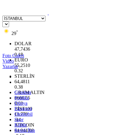
°
29
DOLAR
47,7436
0.18
Foto Galeri
EURO
Video
55,2510
Yazarlar
0.32
STERLİN
64,4811
0.38
GRAM ALTIN
Gündem
6660.55
Politika
0.03
Dünya
BİST100
Ekonomi
13.779
Otomobil
-14
Spor
BITCOIN
Kültür
64.944,08
Resmi İlan