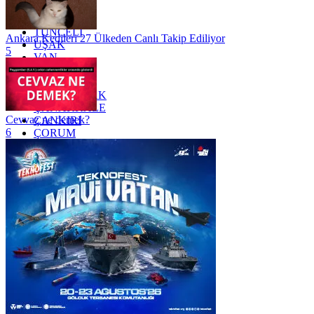
TOKAT
TRABZON
TUNCELİ
Ankara Kedileri 27 Ülkeden Canlı Takip Ediliyor
UŞAK
5
VAN
YALOVA
YOZGAT
ZONGULDAK
ÇANAKKALE
Cevvaz ne demek?
ÇANKIRI
6
ÇORUM
İSTANBUL
İZMİR
ŞANLIURFA
ŞIRNAK