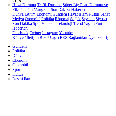
-0.18
Hava Durumu
Trafik Durumu
Süper Lig Puan Durumu ve
Fikstür
Tüm Manşetler
Son Dakika Haberleri
Dünya
Eğitim
Ekonomi
Gündem
Hayat
İslam
Kültür-Sanat
Medya
Otomobil
Politika
Röportaj
Sağlık
Seyahat
Siyaset
Son Dakika
Spor
Videolar
Teknoloji
Trend
Yaşam
Yurt
Haberleri
Facebook
Twitter
Instagram
Youtube
Künye / İletişim
Bize Ulaşın
RSS Bağlantıları
Üyelik Girişi
Gündem
Politika
Dünya
Ekonomi
Otomobil
Spor
Kültür
Resmi İlan