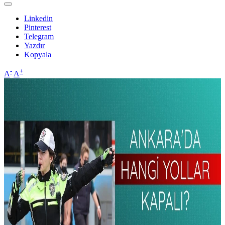
Linkedin
Pinterest
Telegram
Yazdır
Kopyala
-
+
A
A