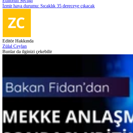
Editörün Seçtiği
İzmir hava durumu: Sıcaklık 35 dereceye çıkacak
Editör Hakkında
Zülal Ceylan
Bunlar da ilginizi çekebilir