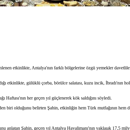
enen etkinlikte, Antalya'nın farklı bölgelerine özgü yemekler davetlile
dığı etkinlikte, gülüklü çorba, börülce salatası, kuzu incik, İbradı'nın 
ğı Haftası'nın her geçen yıl güçlenerek kök saldığını söyledi.
inden biri olduğunu belirten Şahin, etkinliğin hem Türk mutfağının hem 
uğunu anlatan Şahin, geçen yıl Antalya Havalimanı'nın yaklaşık 17,5 mily