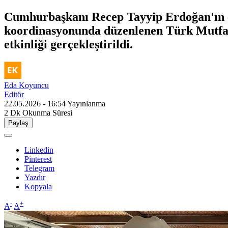
Cumhurbaşkanı Recep Tayyip Erdoğan'ın e
koordinasyonunda düzenlenen Türk Mutfağ
etkinliği gerçekleştirildi.
Eda Koyuncu
Editör
22.05.2026 - 16:54
Yayınlanma
2 Dk
Okunma Süresi
Paylaş
Linkedin
Pinterest
Telegram
Yazdır
Kopyala
-
+
A
A