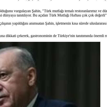
olduğunu vurgulayan Şahin, "Türk mutfağı temalı restoranlarımız ve dün
i dünyaya tanıtılıyor. Bu açıdan Türk Mutfağı Haftası çok çok değerli"
lışının yapıldığını anımsatan Şahin, işletmenin kısa sürede uluslararası
a dikkati çekerek, gastronominin de Türkiye'nin tanıtımında önemli rol 