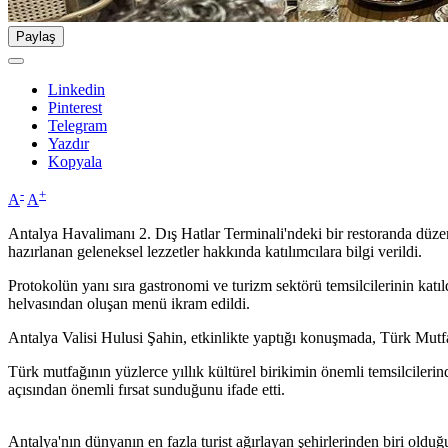
Paylaş
Linkedin
Pinterest
Telegram
Yazdır
Kopyala
-
+
A
A
Antalya Havalimanı 2. Dış Hatlar Terminali'ndeki bir restoranda düzenl
hazırlanan geleneksel lezzetler hakkında katılımcılara bilgi verildi.
Protokolün yanı sıra gastronomi ve turizm sektörü temsilcilerinin katıl
helvasından oluşan menü ikram edildi.
Antalya Valisi Hulusi Şahin, etkinlikte yaptığı konuşmada, Türk Mutfa
Türk mutfağının yüzlerce yıllık kültürel birikimin önemli temsilciler
açısından önemli fırsat sunduğunu ifade etti.
Antalya'nın dünyanın en fazla turist ağırlayan şehirlerinden biri old