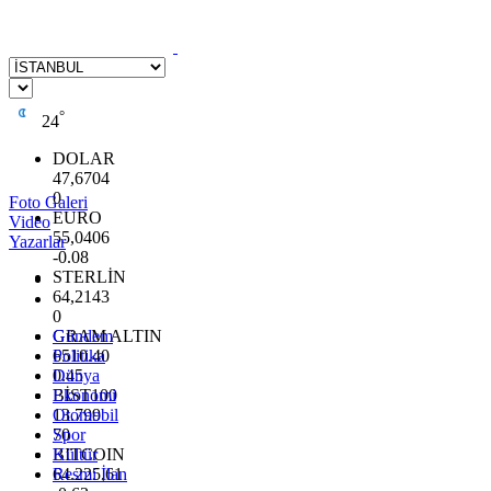
°
24
DOLAR
47,6704
0
Foto Galeri
EURO
Video
55,0406
Yazarlar
-0.08
STERLİN
64,2143
0
GRAM ALTIN
Gündem
6510.40
Politika
0.45
Dünya
BİST100
Ekonomi
13.799
Otomobil
70
Spor
BITCOIN
Kültür
64.225,61
Resmi İlan