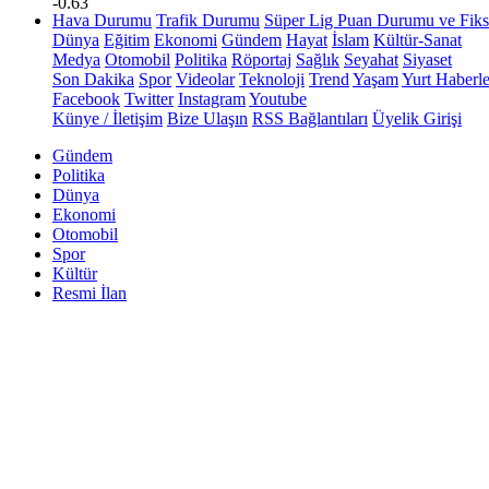
-0.63
Hava Durumu
Trafik Durumu
Süper Lig Puan Durumu ve Fiks
Dünya
Eğitim
Ekonomi
Gündem
Hayat
İslam
Kültür-Sanat
Medya
Otomobil
Politika
Röportaj
Sağlık
Seyahat
Siyaset
Son Dakika
Spor
Videolar
Teknoloji
Trend
Yaşam
Yurt Haberle
Facebook
Twitter
Instagram
Youtube
Künye / İletişim
Bize Ulaşın
RSS Bağlantıları
Üyelik Girişi
Gündem
Politika
Dünya
Ekonomi
Otomobil
Spor
Kültür
Resmi İlan