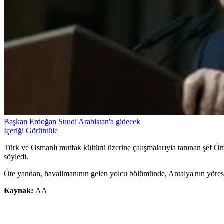
Başkan Erdoğan Suudi Arabistan'a gidecek
İçeriği Görüntüle
Türk ve Osmanlı mutfak kültürü üzerine çalışmalarıyla tanınan şef Ö
söyledi.
Öte yandan, havalimanının gelen yolcu bölümünde, Antalya'nın yöresel 
Kaynak:
AA