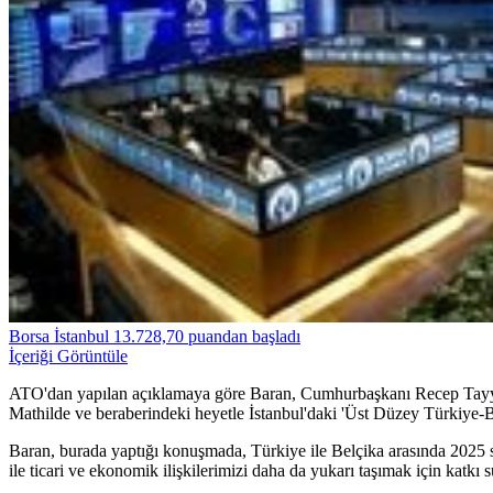
Borsa İstanbul 13.728,70 puandan başladı
İçeriği Görüntüle
ATO'dan yapılan açıklamaya göre Baran, Cumhurbaşkanı Recep Tayyi
Mathilde ve beraberindeki heyetle İstanbul'daki 'Üst Düzey Türkiye-Be
Baran, burada yaptığı konuşmada, Türkiye ile Belçika arasında 2025 son
ile ticari ve ekonomik ilişkilerimizi daha da yukarı taşımak için katkı 