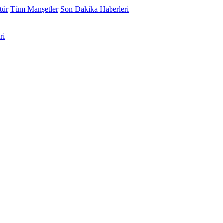
tür
Tüm Manşetler
Son Dakika Haberleri
ri