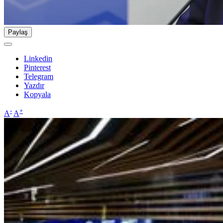
Paylaş
Linkedin
Pinterest
Telegram
Yazdır
Kopyala
-
+
A
A