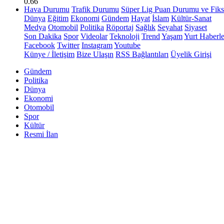
0.66
Hava Durumu
Trafik Durumu
Süper Lig Puan Durumu ve Fiks
Dünya
Eğitim
Ekonomi
Gündem
Hayat
İslam
Kültür-Sanat
Medya
Otomobil
Politika
Röportaj
Sağlık
Seyahat
Siyaset
Son Dakika
Spor
Videolar
Teknoloji
Trend
Yaşam
Yurt Haberle
Facebook
Twitter
Instagram
Youtube
Künye / İletişim
Bize Ulaşın
RSS Bağlantıları
Üyelik Girişi
Gündem
Politika
Dünya
Ekonomi
Otomobil
Spor
Kültür
Resmi İlan