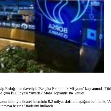
p Erdoğan'ın davetiyle 'Belçika Ekonomik Misyonu' kapsamında Türkiy
lçika İş Dünyası Yuvarlak Masa Toplantısı'na' katıldı.
u itibarıyla ticaret hacminin 9,2 milyar dolara ulaştığını belirterek, '
sunmaya hazırız.' ifadesini kullandı.