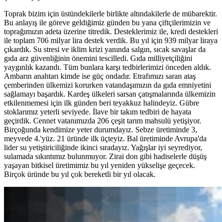
Toprak bizim için üstündekilerle birlikte altındakilerle de mübarektir.
Bu anlayış ile göreve geldiğimiz günden bu yana çiftçilerimizin ve
toprağımızın adeta üzerine titredik. Desteklerimiz ile, kredi destekleri
ile toplam 706 milyar lira destek verdik. Bu yıl için 939 milyar liraya
çıkardık. Su stresi ve iklim krizi yanında salgın, sıcak savaşlar da
gıda arz güvenliğinin önemini tescilledi. Gıda milliyetçiliğini
yaygınlık kazandı. Tüm bunlara karşı tedbirlerimizi önceden aldık.
Ambarın anahtarı kimde ise güç ondadır. Etrafımızı saran ataş
çemberinden ülkemizi korurken vatandaşımızın da gıda emniyetini
sağlamayı başardık. Kardeş ülkeleri sarsan çatışmalarında ülkemizin
etkilenmemesi için ilk günden beri teyakkuz halindeyiz. Gübre
stoklarımız yeterli seviyede. İlave bir takım tedbiri de hayata
geçirdik. Cennet vatanımızda 206 çeşit tarım mahsulü yetişiyor.
Birçoğunda kendimize yeter durumdayız. Sebze üretiminde 3,
meyvede 4.'yüz. 21 üründe ilk üçteyiz. Bal üretiminde Avrupa'da
lider su yetiştiriciliğinde ikinci sıradayız. Yağışlar iyi seyrediyor,
sulamada sıkıntımız bulunmuyor. Zirai don gibi hadiselerle düşüş
yaşayan bitkisel üretimimiz bu yıl yeniden yükselişe geçecek.
Birçok üründe bu yıl çok bereketli bir yıl olacak.