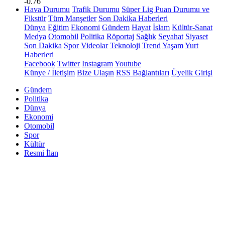
-0.76
Hava Durumu
Trafik Durumu
Süper Lig Puan Durumu ve
Fikstür
Tüm Manşetler
Son Dakika Haberleri
Dünya
Eğitim
Ekonomi
Gündem
Hayat
İslam
Kültür-Sanat
Medya
Otomobil
Politika
Röportaj
Sağlık
Seyahat
Siyaset
Son Dakika
Spor
Videolar
Teknoloji
Trend
Yaşam
Yurt
Haberleri
Facebook
Twitter
Instagram
Youtube
Künye / İletişim
Bize Ulaşın
RSS Bağlantıları
Üyelik Girişi
Gündem
Politika
Dünya
Ekonomi
Otomobil
Spor
Kültür
Resmi İlan