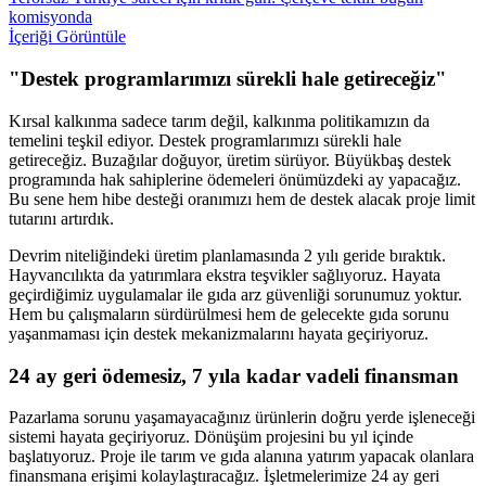
komisyonda
İçeriği Görüntüle
"Destek programlarımızı sürekli hale getireceğiz"
Kırsal kalkınma sadece tarım değil, kalkınma politikamızın da
temelini teşkil ediyor. Destek programlarımızı sürekli hale
getireceğiz. Buzağılar doğuyor, üretim sürüyor. Büyükbaş destek
programında hak sahiplerine ödemeleri önümüzdeki ay yapacağız.
Bu sene hem hibe desteği oranımızı hem de destek alacak proje limit
tutarını artırdık.
Devrim niteliğindeki üretim planlamasında 2 yılı geride bıraktık.
Hayvancılıkta da yatırımlara ekstra teşvikler sağlıyoruz. Hayata
geçirdiğimiz uygulamalar ile gıda arz güvenliği sorunumuz yoktur.
Hem bu çalışmaların sürdürülmesi hem de gelecekte gıda sorunu
yaşanmaması için destek mekanizmalarını hayata geçiriyoruz.
24 ay geri ödemesiz, 7 yıla kadar vadeli finansman
Pazarlama sorunu yaşamayacağınız ürünlerin doğru yerde işleneceği
sistemi hayata geçiriyoruz. Dönüşüm projesini bu yıl içinde
başlatıyoruz. Proje ile tarım ve gıda alanına yatırım yapacak olanlara
finansmana erişimi kolaylaştıracağız. İşletmelerimize 24 ay geri