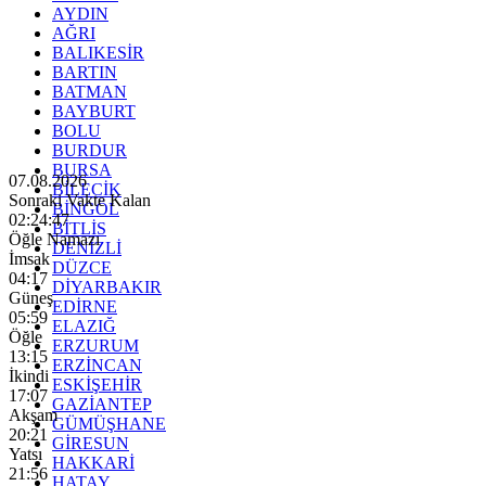
AYDIN
AĞRI
BALIKESİR
BARTIN
BATMAN
BAYBURT
BOLU
BURDUR
BURSA
07.08.2026
BİLECİK
Sonraki Vakte Kalan
BİNGÖL
02:24:45
BİTLİS
Öğle Namazı
DENİZLİ
İmsak
DÜZCE
04:17
DİYARBAKIR
Güneş
EDİRNE
05:59
ELAZIĞ
Öğle
ERZURUM
13:15
ERZİNCAN
İkindi
ESKİŞEHİR
17:07
GAZİANTEP
Akşam
GÜMÜŞHANE
20:21
GİRESUN
Yatsı
HAKKARİ
21:56
HATAY