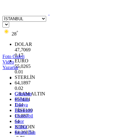
°
28
DOLAR
47,7069
0.17
Foto Galeri
EURO
Video
55,0265
Yazarlar
0.01
STERLİN
64,1897
0.02
GRAM ALTIN
Gündem
6574.81
Politika
1.44
Dünya
BİST100
Ekonomi
13.887
Otomobil
64
Spor
BITCOIN
Kültür
64.360,53
Resmi İlan