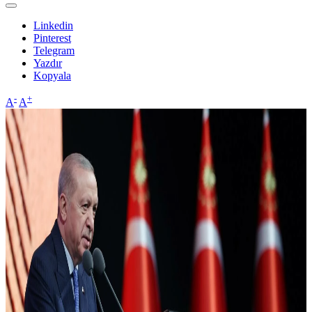
Linkedin
Pinterest
Telegram
Yazdır
Kopyala
-
+
A
A