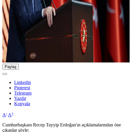
Paylaş
Linkedin
Pinterest
Telegram
Yazdır
Kopyala
-
+
A
A
Cumhurbaşkanı Recep Tayyip Erdoğan'ın açıklamalarından öne
çıkanlar şöyle: