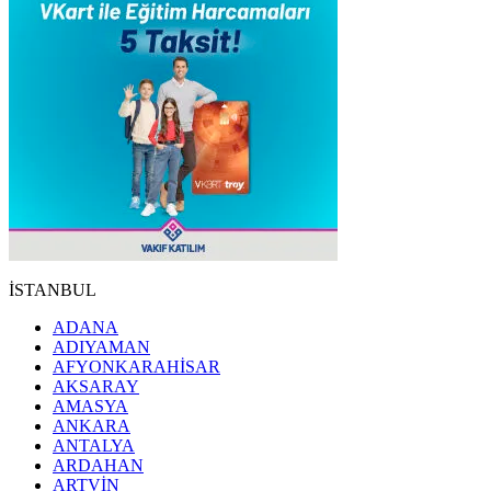
İSTANBUL
ADANA
ADIYAMAN
AFYONKARAHİSAR
AKSARAY
AMASYA
ANKARA
ANTALYA
ARDAHAN
ARTVİN