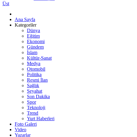
Üst
Ana Sayfa
Kategoriler
Dünya
Eğitim
Ekonomi
Gündem
İslam
Kültür-Sanat
Medya
Otomobil
Politika
Resmi İlan
Sağlık
Seyahat
Son Dakika
Spor
Teknoloji
Trend
Yurt Haberleri
Foto Galeri
Video
Yazarlar