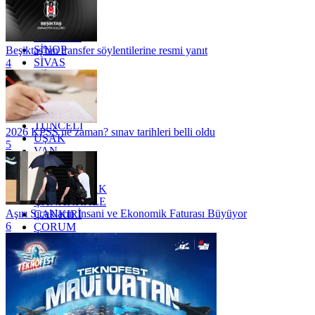
RİZE
SAKARYA
SAMSUN
SİNOP
Beşiktaş'tan transfer söylentilerine resmi yanıt
SİVAS
4
SİİRT
TEKİRDAĞ
TOKAT
TRABZON
TUNCELİ
2026 KPSS ne zaman? sınav tarihleri belli oldu
UŞAK
5
VAN
YALOVA
YOZGAT
ZONGULDAK
ÇANAKKALE
Aşırı Sıcakların İnsani ve Ekonomik Faturası Büyüyor
ÇANKIRI
6
ÇORUM
İSTANBUL
İZMİR
ŞANLIURFA
ŞIRNAK