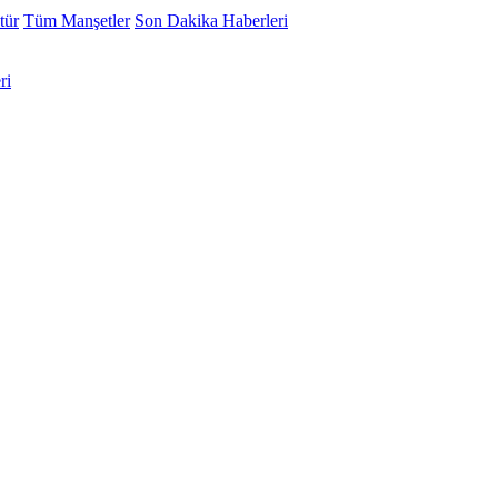
tür
Tüm Manşetler
Son Dakika Haberleri
ri