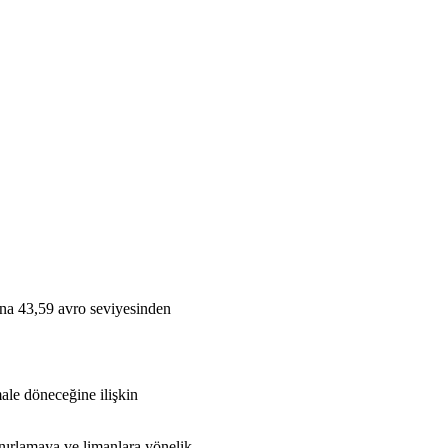
ına 43,59 avro seviyesinden
ale döneceğine ilişkin
ınırlamaya ve limanlara yönelik