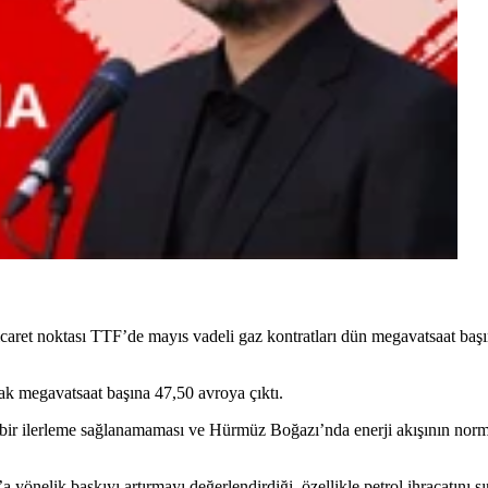
ticaret noktası TTF’de mayıs vadeli gaz kontratları dün megavatsaat baş
rak megavatsaat başına 47,50 avroya çıktı.
 bir ilerleme sağlanamaması ve Hürmüz Boğazı’nda enerji akışının norm
önelik baskıyı artırmayı değerlendirdiği, özellikle petrol ihracatını s