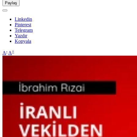
Paylaş
Linkedin
Pinterest
Telegram
Yazdır
Kopyala
-
+
A
A