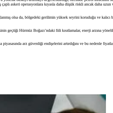
iş çaplı askeri operasyonlara kıyasla daha düşük riskli ancak daha uzun v
ğlanmış olsa da, bölgedeki gerilimin yüksek seyrini koruduğu ve kalıcı b
nin geçtiği Hürmüz Boğazı’ndaki fiili kısıtlamalar, enerji arzına yönelik 
 piyasasında arz güvenliği endişelerini artırdığını ve bu nedenle fiyatla