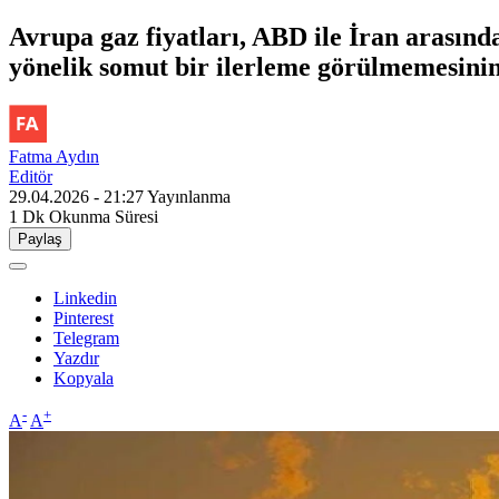
Avrupa gaz fiyatları, ABD ile İran arasın
yönelik somut bir ilerleme görülmemesinin 
Fatma Aydın
Editör
29.04.2026 - 21:27
Yayınlanma
1 Dk
Okunma Süresi
Paylaş
Linkedin
Pinterest
Telegram
Yazdır
Kopyala
-
+
A
A