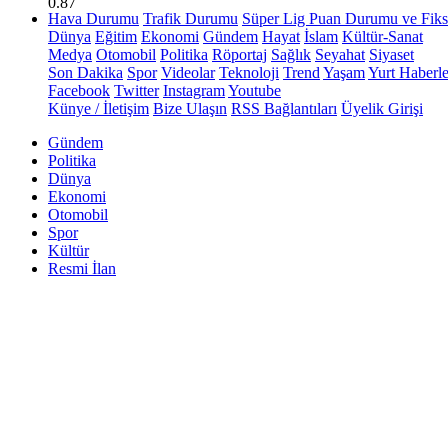
0.87
Hava Durumu
Trafik Durumu
Süper Lig Puan Durumu ve Fiks
Dünya
Eğitim
Ekonomi
Gündem
Hayat
İslam
Kültür-Sanat
Medya
Otomobil
Politika
Röportaj
Sağlık
Seyahat
Siyaset
Son Dakika
Spor
Videolar
Teknoloji
Trend
Yaşam
Yurt Haberle
Facebook
Twitter
Instagram
Youtube
Künye / İletişim
Bize Ulaşın
RSS Bağlantıları
Üyelik Girişi
Gündem
Politika
Dünya
Ekonomi
Otomobil
Spor
Kültür
Resmi İlan