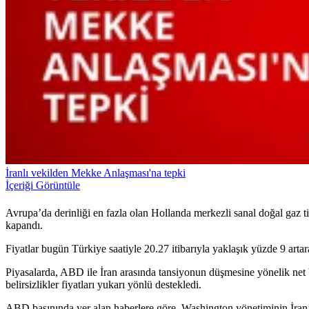
İranlı vekilden Mekke Anlaşması'na tepki
İçeriği Görüntüle
Avrupa’da derinliği en fazla olan Hollanda merkezli sanal doğal gaz 
kapandı.
Fiyatlar bugün Türkiye saatiyle 20.27 itibarıyla yaklaşık yüzde 9 arta
Piyasalarda, ABD ile İran arasında tansiyonun düşmesine yönelik net
belirsizlikler fiyatları yukarı yönlü destekledi.
ABD basınında yer alan haberlere göre, Washington yönetiminin İran’a y