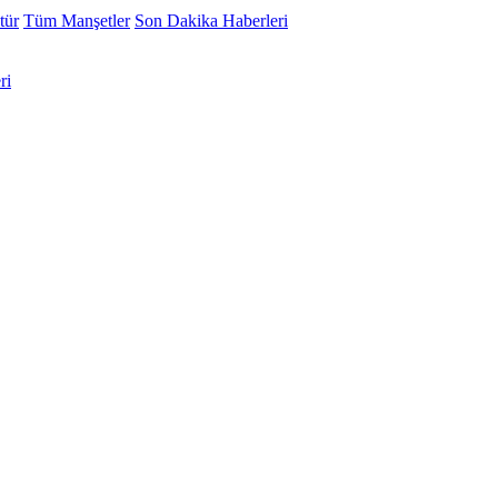
tür
Tüm Manşetler
Son Dakika Haberleri
ri