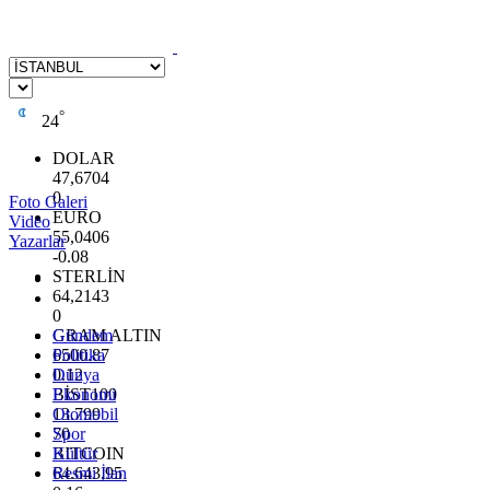
°
24
DOLAR
47,6704
0
Foto Galeri
EURO
Video
55,0406
Yazarlar
-0.08
STERLİN
64,2143
0
GRAM ALTIN
Gündem
6500.87
Politika
0.12
Dünya
BİST100
Ekonomi
13.799
Otomobil
70
Spor
BITCOIN
Kültür
64.643,95
Resmi İlan