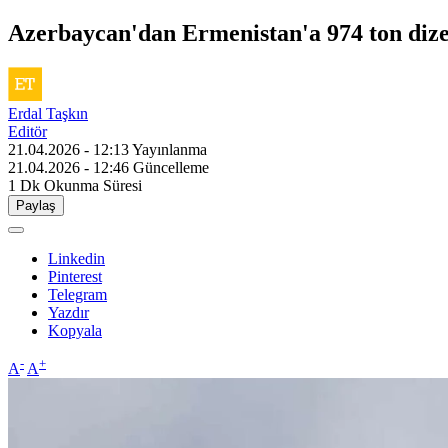
Azerbaycan'dan Ermenistan'a 974 ton dizel 
Erdal Taşkın
Editör
21.04.2026 - 12:13
Yayınlanma
21.04.2026 - 12:46
Güncelleme
1 Dk
Okunma Süresi
Paylaş
Linkedin
Pinterest
Telegram
Yazdır
Kopyala
-
+
A
A