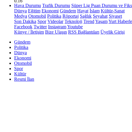
0.16
Hava Durumu
Trafik Durumu
Süper Lig Puan Durumu ve Fiks
Dünya
Eğitim
Ekonomi
Gündem
Hayat
İslam
Kültür-Sanat
Medya
Otomobil
Politika
Röportaj
Sağlık
Seyahat
Siyaset
Son Dakika
Spor
Videolar
Teknoloji
Trend
Yaşam
Yurt Haberle
Facebook
Twitter
Instagram
Youtube
Künye / İletişim
Bize Ulaşın
RSS Bağlantıları
Üyelik Girişi
Gündem
Politika
Dünya
Ekonomi
Otomobil
Spor
Kültür
Resmi İlan