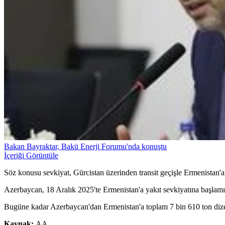
Bakan Bayraktar, Bakü Enerji Forumu'nda konuştu
İçeriği Görüntüle
Söz konusu sevkiyat, Gürcistan üzerinden transit geçişle Ermenistan'a 
Azerbaycan, 18 Aralık 2025'te Ermenistan'a yakıt sevkiyatına başlamış
Bugüne kadar Azerbaycan'dan Ermenistan'a toplam 7 bin 610 ton dizel 
Kaynak:
AA