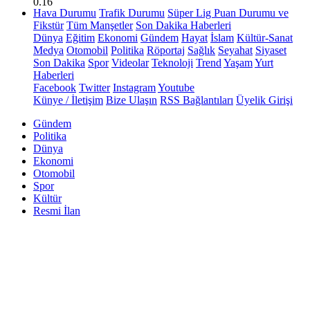
0.16
Hava Durumu
Trafik Durumu
Süper Lig Puan Durumu ve
Fikstür
Tüm Manşetler
Son Dakika Haberleri
Dünya
Eğitim
Ekonomi
Gündem
Hayat
İslam
Kültür-Sanat
Medya
Otomobil
Politika
Röportaj
Sağlık
Seyahat
Siyaset
Son Dakika
Spor
Videolar
Teknoloji
Trend
Yaşam
Yurt
Haberleri
Facebook
Twitter
Instagram
Youtube
Künye / İletişim
Bize Ulaşın
RSS Bağlantıları
Üyelik Girişi
Gündem
Politika
Dünya
Ekonomi
Otomobil
Spor
Kültür
Resmi İlan