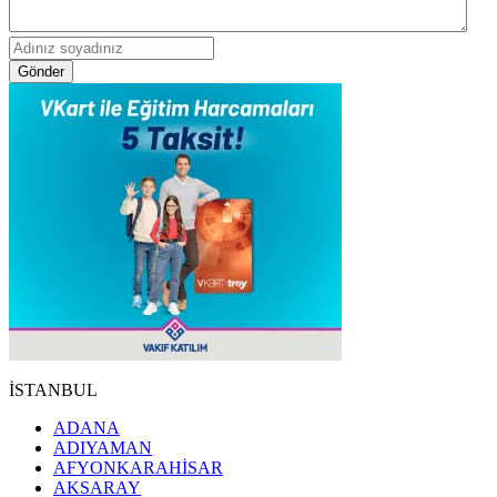
Gönder
İSTANBUL
ADANA
ADIYAMAN
AFYONKARAHİSAR
AKSARAY