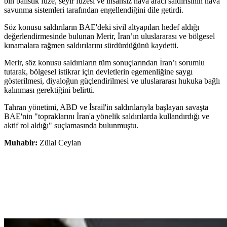
bin balistik füze, seyir füzesi ve insansız hava aracı saldırısının hava
savunma sistemleri tarafından engellendiğini dile getirdi.
Söz konusu saldırıların BAE'deki sivil altyapıları hedef aldığı
değerlendirmesinde bulunan Merir, İran’ın uluslararası ve bölgesel
kınamalara rağmen saldırılarını sürdürdüğünü kaydetti.
Merir, söz konusu saldırıların tüm sonuçlarından İran’ı sorumlu
tutarak, bölgesel istikrar için devletlerin egemenliğine saygı
gösterilmesi, diyaloğun güçlendirilmesi ve uluslararası hukuka bağlı
kalınması gerektiğini belirtti.
Tahran yönetimi, ABD ve İsrail'in saldırılarıyla başlayan savaşta
BAE'nin "topraklarını İran'a yönelik saldırılarda kullandırdığı ve
aktif rol aldığı" suçlamasında bulunmuştu.
Muhabir:
Zülal Ceylan