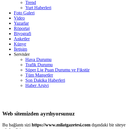
Trend
Yurt Haberleri
Foto Galeri
Video
Yazarlar
Röportaj
Biyografi
Anketler
Künye
İletişim
Servisler
Hava Durumu
Trafik Durumu
Süper Lig Puan Durumu ve Fikstür
Tüm Manşetler
Son Dakika Haberleri
Haber Arşivi
Web sitemizden ayrılıyorsunuz
Bu bağlantı sizi
https://www.milatgazetesi.com
dışındaki bir siteye