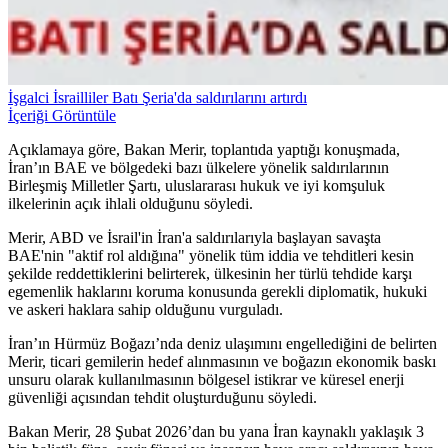
İşgalci İsrailliler Batı Şeria'da saldırılarını artırdı
İçeriği Görüntüle
Açıklamaya göre, Bakan Merir, toplantıda yaptığı konuşmada,
İran’ın BAE ve bölgedeki bazı ülkelere yönelik saldırılarının
Birleşmiş Milletler Şartı, uluslararası hukuk ve iyi komşuluk
ilkelerinin açık ihlali olduğunu söyledi.
Merir, ABD ve İsrail'in İran'a saldırılarıyla başlayan savaşta
BAE'nin "aktif rol aldığına" yönelik tüm iddia ve tehditleri kesin
şekilde reddettiklerini belirterek, ülkesinin her türlü tehdide karşı
egemenlik haklarını koruma konusunda gerekli diplomatik, hukuki
ve askeri haklara sahip olduğunu vurguladı.
İran’ın Hürmüz Boğazı’nda deniz ulaşımını engellediğini de belirten
Merir, ticari gemilerin hedef alınmasının ve boğazın ekonomik baskı
unsuru olarak kullanılmasının bölgesel istikrar ve küresel enerji
güvenliği açısından tehdit oluşturduğunu söyledi.
Bakan Merir, 28 Şubat 2026’dan bu yana İran kaynaklı yaklaşık 3