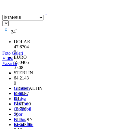
°
24
DOLAR
47,6704
0
Foto Galeri
EURO
Video
55,0406
Yazarlar
-0.08
STERLİN
64,2143
0
GRAM ALTIN
Gündem
6500.87
Politika
0.12
Dünya
BİST100
Ekonomi
13.799
Otomobil
70
Spor
BITCOIN
Kültür
64.643,95
Resmi İlan