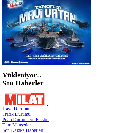
ŞANLIURFA
ŞIRNAK
Yükleniyor...
Son Haberler
Hava Durumu
Trafik Durumu
Puan Durumu ve Fikstür
Tüm Manşetler
Son Dakika Haberleri