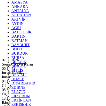
AMASYA
ANKARA
ANTALYA
ARDAHAN
ARTVİN
AYDIN
AĞRI
BALIKESİR
BARTIN
BATMAN
BAYBURT
BOLU
BURDUR
BURSA
07.08.2026
BİLECİK
Sonraki Vakte Kalan
BİNGÖL
06:14:39
BİTLİS
İmsak Namazı
DENİZLİ
İmsak
DÜZCE
04:17
DİYARBAKIR
Güneş
EDİRNE
05:59
ELAZIĞ
Öğle
ERZURUM
13:15
ERZİNCAN
İkindi
ESKİŞEHİR