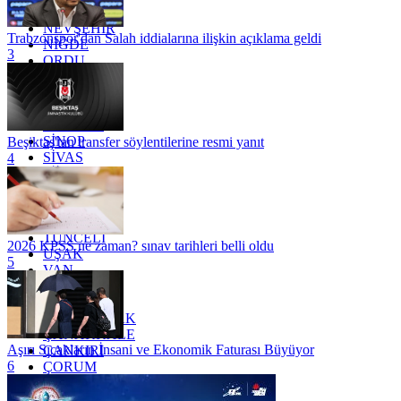
MUŞ
NEVŞEHİR
Trabzonspor'dan Salah iddialarına ilişkin açıklama geldi
NİĞDE
3
ORDU
OSMANİYE
RİZE
SAKARYA
SAMSUN
SİNOP
Beşiktaş'tan transfer söylentilerine resmi yanıt
SİVAS
4
SİİRT
TEKİRDAĞ
TOKAT
TRABZON
TUNCELİ
2026 KPSS ne zaman? sınav tarihleri belli oldu
UŞAK
5
VAN
YALOVA
YOZGAT
ZONGULDAK
ÇANAKKALE
Aşırı Sıcakların İnsani ve Ekonomik Faturası Büyüyor
ÇANKIRI
6
ÇORUM
İSTANBUL
İZMİR