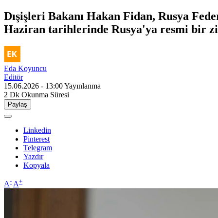
Dışişleri Bakanı Hakan Fidan, Rusya Feder
Haziran tarihlerinde Rusya'ya resmi bir zi
Eda Koyuncu
Editör
15.06.2026 - 13:00
Yayınlanma
2 Dk
Okunma Süresi
Paylaş
Linkedin
Pinterest
Telegram
Yazdır
Kopyala
-
+
A
A