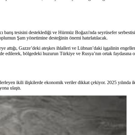
cı barış tesisini desteklediği ve Hürmüz Boğazı'nda seyrüsefer serbestis
ı toplumun Şam yönetimine desteğinin önemi hatırlatılacak.
keye attığı, Gazze’deki ateşkes ihlalleri ve Lübnan’daki işgalinin engellen
fade edilerek, bölgedeki huzurun Türkiye ve Rusya’nın ortak faydasına 
erleyen ikili ilişkilerde ekonomik veriler dikkat çekiyor. 2025 yılında i
yona ulaştı.