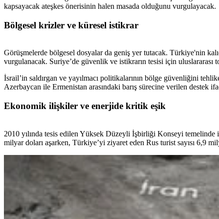
kapsayacak ateşkes önerisinin halen masada olduğunu vurgulayacak.
Bölgesel krizler ve küresel istikrar
Görüşmelerde bölgesel dosyalar da geniş yer tutacak. Türkiye'nin kalı
vurgulanacak. Suriye’de güvenlik ve istikrarın tesisi için uluslararas
İsrail’in saldırgan ve yayılmacı politikalarının bölge güvenliğini tehli
Azerbaycan ile Ermenistan arasındaki barış sürecine verilen destek i
Ekonomik ilişkiler ve enerjide kritik eşik
2010 yılında tesis edilen Yüksek Düzeyli İşbirliği Konseyi temelinde il
milyar doları aşarken, Türkiye’yi ziyaret eden Rus turist sayısı 6,9 mil