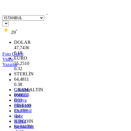
°
29
DOLAR
47,7436
0.18
Foto Galeri
EURO
Video
55,2510
Yazarlar
0.32
STERLİN
64,4811
0.38
GRAM ALTIN
Gündem
6660.55
Politika
0.03
Dünya
BİST100
Ekonomi
13.779
Otomobil
-14
Spor
BITCOIN
Kültür
64.944,08
Resmi İlan