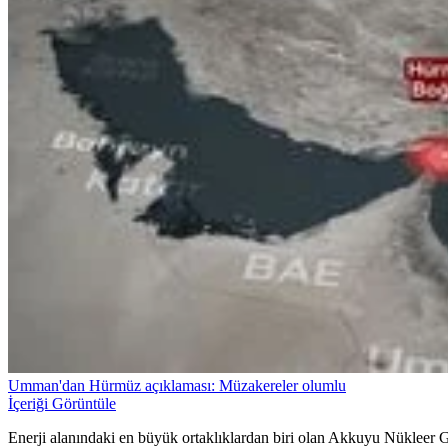
Umman'dan Hürmüz açıklaması: Müzakereler olumlu
İçeriği Görüntüle
Enerji alanındaki en büyük ortaklıklardan biri olan Akkuyu Nükleer Gü