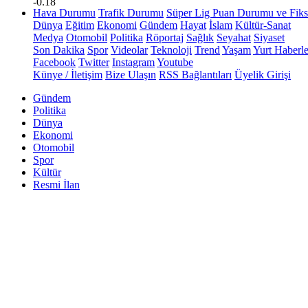
-0.18
Hava Durumu
Trafik Durumu
Süper Lig Puan Durumu ve Fiks
Dünya
Eğitim
Ekonomi
Gündem
Hayat
İslam
Kültür-Sanat
Medya
Otomobil
Politika
Röportaj
Sağlık
Seyahat
Siyaset
Son Dakika
Spor
Videolar
Teknoloji
Trend
Yaşam
Yurt Haberle
Facebook
Twitter
Instagram
Youtube
Künye / İletişim
Bize Ulaşın
RSS Bağlantıları
Üyelik Girişi
Gündem
Politika
Dünya
Ekonomi
Otomobil
Spor
Kültür
Resmi İlan