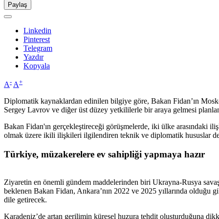
Paylaş
Linkedin
Pinterest
Telegram
Yazdır
Kopyala
-
+
A
A
Diplomatik kaynaklardan edinilen bilgiye göre, Bakan Fidan’ın Mosk
Sergey Lavrov ve diğer üst düzey yetkililerle bir araya gelmesi planla
Bakan Fidan'ın gerçekleştireceği görüşmelerde, iki ülke arasındaki ilişk
olmak üzere ikili ilişkileri ilgilendiren teknik ve diplomatik hususlar de
Türkiye, müzakerelere ev sahipliği yapmaya hazır
Ziyaretin en önemli gündem maddelerinden biri Ukrayna-Rusya savaşı o
beklenen Bakan Fidan, Ankara’nın 2022 ve 2025 yıllarında olduğu gibi
dile getirecek.
Karadeniz’de artan gerilimin küresel huzura tehdit oluşturduğuna dikk