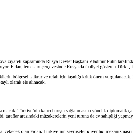
ova ziyareti kapsamında Rusya Devlet Başkanı Vladimir Putin tarafınd
nıyor. Fidan, temasları çerçevesinde Rusya'da faaliyet gösteren Türk iş 
ilerin bölgesel istikrar ve refah için taşıdığı kritik önem vurgulanacak. 
taylı olarak ele alınacak.
lacak. Türkiye’nin kalıcı barışın sağlanmasına yönelik diplomatik çaba
, taraflar arasındaki müzakerelerin yeni turuna da ev sahipliği yapma
at çekecek olan Fidan, Türkiye’nin seyrüsefer güvenliği mekanizması ile 