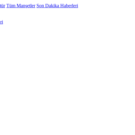
tür
Tüm Manşetler
Son Dakika Haberleri
ri