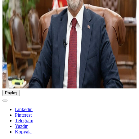
Paylaş
Linkedin
Pinterest
Telegram
Yazdır
Kopyala