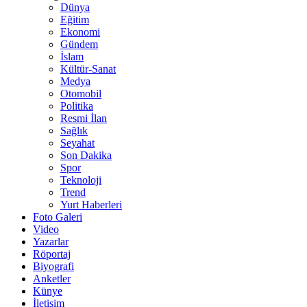
Dünya
Eğitim
Ekonomi
Gündem
İslam
Kültür-Sanat
Medya
Otomobil
Politika
Resmi İlan
Sağlık
Seyahat
Son Dakika
Spor
Teknoloji
Trend
Yurt Haberleri
Foto Galeri
Video
Yazarlar
Röportaj
Biyografi
Anketler
Künye
İletişim