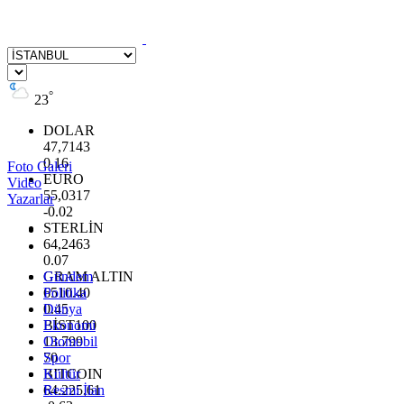
°
23
DOLAR
47,7143
0.16
Foto Galeri
EURO
Video
55,0317
Yazarlar
-0.02
STERLİN
64,2463
0.07
GRAM ALTIN
Gündem
6510.40
Politika
0.45
Dünya
BİST100
Ekonomi
13.799
Otomobil
70
Spor
BITCOIN
Kültür
64.225,61
Resmi İlan