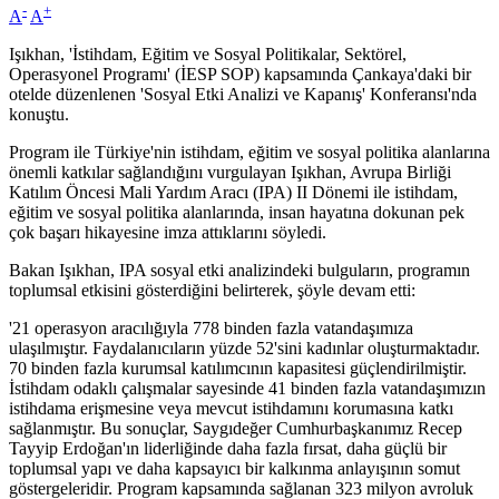
-
+
A
A
Işıkhan, 'İstihdam, Eğitim ve Sosyal Politikalar, Sektörel,
Operasyonel Programı' (İESP SOP) kapsamında Çankaya'daki bir
otelde düzenlenen 'Sosyal Etki Analizi ve Kapanış' Konferansı'nda
konuştu.
Program ile Türkiye'nin istihdam, eğitim ve sosyal politika alanlarına
önemli katkılar sağlandığını vurgulayan Işıkhan, Avrupa Birliği
Katılım Öncesi Mali Yardım Aracı (IPA) II Dönemi ile istihdam,
eğitim ve sosyal politika alanlarında, insan hayatına dokunan pek
çok başarı hikayesine imza attıklarını söyledi.
Bakan Işıkhan, IPA sosyal etki analizindeki bulguların, programın
toplumsal etkisini gösterdiğini belirterek, şöyle devam etti:
'21 operasyon aracılığıyla 778 binden fazla vatandaşımıza
ulaşılmıştır. Faydalanıcıların yüzde 52'sini kadınlar oluşturmaktadır.
70 binden fazla kurumsal katılımcının kapasitesi güçlendirilmiştir.
İstihdam odaklı çalışmalar sayesinde 41 binden fazla vatandaşımızın
istihdama erişmesine veya mevcut istihdamını korumasına katkı
sağlanmıştır. Bu sonuçlar, Saygıdeğer Cumhurbaşkanımız Recep
Tayyip Erdoğan'ın liderliğinde daha fazla fırsat, daha güçlü bir
toplumsal yapı ve daha kapsayıcı bir kalkınma anlayışının somut
göstergeleridir. Program kapsamında sağlanan 323 milyon avroluk