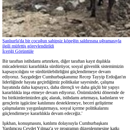
Şanlıurfa'da bir çocuğun sahipsiz köpeğin saldırısına uğramasıyla
ilgili müfettiş görevlendirildi
İçeriği Görüntüle
Bir taraftan istihdamı artırırken, diğer taraftan kayıt dışılıkla
mücadelemizi kararlılıkla sürdürüyor, sosyal güvenlik sistemimizin
kapsayıcılığını ve sürdürülebilirliğini güçlendirmeye devam
ediyoruz. Saygıdeğer Cumhurbaşkanımız Recep Tayyip Erdoğan'ın
liderliğinde hayata geçirdiğimiz politikalar sayesinde, çalışma
hayatında daha kapsayıcı, daha dirençli ve daha güçlü bir yapıyı
kararlılıkla inşa etmeye devam ediyoruz. Önümüzdeki dönemde de
bu birikimlerimizden güç alarak, istihdamı artırmaya, kadınların ve
gençlerin işgücüne katılımını desteklemeye, beceri geliştirme
çalışmalarını yaygınlaştırmaya, sosyal içerme politikalarını
güçlendirmeye kararlılıkla devam edeceğiz.'
Işıkhan, konuşmasını, katılımı dolayısıyla Cumhurbaşkanı
Yardımcısı Cevdet Yılmaz'a ve programın düzenlenmesine katkı