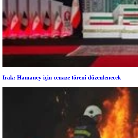
Irak: Hamaney için cenaze töreni düzenlenecek