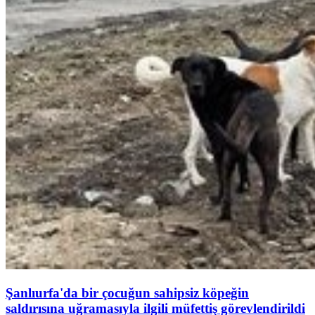
Şanlıurfa'da bir çocuğun sahipsiz köpeğin
saldırısına uğramasıyla ilgili müfettiş görevlendirildi