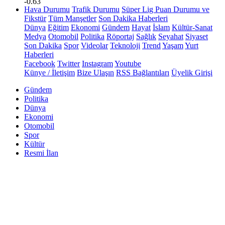
-0.63
Hava Durumu
Trafik Durumu
Süper Lig Puan Durumu ve
Fikstür
Tüm Manşetler
Son Dakika Haberleri
Dünya
Eğitim
Ekonomi
Gündem
Hayat
İslam
Kültür-Sanat
Medya
Otomobil
Politika
Röportaj
Sağlık
Seyahat
Siyaset
Son Dakika
Spor
Videolar
Teknoloji
Trend
Yaşam
Yurt
Haberleri
Facebook
Twitter
Instagram
Youtube
Künye / İletişim
Bize Ulaşın
RSS Bağlantıları
Üyelik Girişi
Gündem
Politika
Dünya
Ekonomi
Otomobil
Spor
Kültür
Resmi İlan