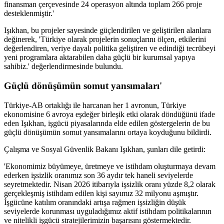
finansman çerçevesinde 24 operasyon altında toplam 266 proje
desteklenmiştir.'
Işıkhan, bu projeler sayesinde güçlendirilen ve geliştirilen alanlara
değinerek, 'Türkiye olarak projelerin sonuçlarını ölçen, etkilerini
değerlendiren, veriye dayalı politika geliştiren ve edindiği tecrübeyi
yeni programlara aktarabilen daha güçlü bir kurumsal yapıya
sahibiz.' değerlendirmesinde bulundu.
Güçlü dönüşümün somut yansımaları'
Türkiye-AB ortaklığı ile harcanan her 1 avronun, Türkiye
ekonomisine 6 avroya eşdeğer birleşik etki olarak döndüğünü ifade
eden Işıkhan, işgücü piyasalarında elde edilen göstergelerin de bu
güçlü dönüşümün somut yansımalarını ortaya koyduğunu bildirdi.
Çalışma ve Sosyal Güvenlik Bakanı Işıkhan, şunları dile getirdi:
'Ekonomimiz büyümeye, üretmeye ve istihdam oluşturmaya devam
ederken işsizlik oranımız son 36 aydır tek haneli seviyelerde
seyretmektedir. Nisan 2026 itibarıyla işsizlik oranı yüzde 8,2 olarak
gerçekleşmiş istihdam edilen kişi sayımız 32 milyonu aşmıştır.
İşgücüne katılım oranındaki artışa rağmen işsizliğin düşük
seviyelerde korunması uyguladığımız aktif istihdam politikalarının
ve nitelikli işgücü stratejilerimizin başarısını göstermektedir.