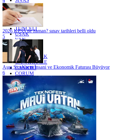
SİVAS
4
SİİRT
TEKİRDAĞ
TOKAT
TRABZON
TUNCELİ
2026 KPSS ne zaman? sınav tarihleri belli oldu
UŞAK
5
VAN
YALOVA
YOZGAT
ZONGULDAK
ÇANAKKALE
Aşırı Sıcakların İnsani ve Ekonomik Faturası Büyüyor
ÇANKIRI
6
ÇORUM
İSTANBUL
İZMİR
ŞANLIURFA
ŞIRNAK