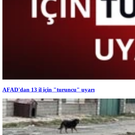
AFAD'dan 13 il için "turuncu" uyarı