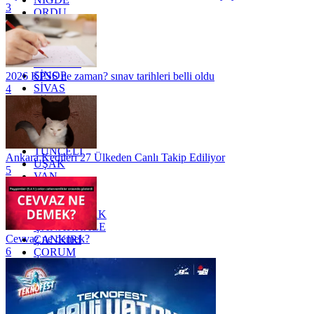
3
ORDU
OSMANİYE
RİZE
SAKARYA
SAMSUN
SİNOP
2026 KPSS ne zaman? sınav tarihleri belli oldu
SİVAS
4
SİİRT
TEKİRDAĞ
TOKAT
TRABZON
TUNCELİ
Ankara Kedileri 27 Ülkeden Canlı Takip Ediliyor
UŞAK
5
VAN
YALOVA
YOZGAT
ZONGULDAK
ÇANAKKALE
Cevvaz ne demek?
ÇANKIRI
6
ÇORUM
İSTANBUL
İZMİR
ŞANLIURFA
ŞIRNAK