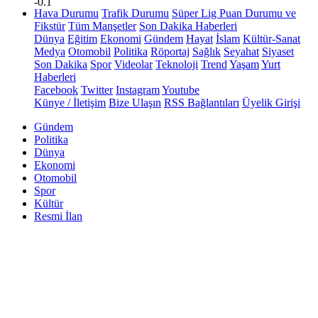
-0.1
Hava Durumu
Trafik Durumu
Süper Lig Puan Durumu ve
Fikstür
Tüm Manşetler
Son Dakika Haberleri
Dünya
Eğitim
Ekonomi
Gündem
Hayat
İslam
Kültür-Sanat
Medya
Otomobil
Politika
Röportaj
Sağlık
Seyahat
Siyaset
Son Dakika
Spor
Videolar
Teknoloji
Trend
Yaşam
Yurt
Haberleri
Facebook
Twitter
Instagram
Youtube
Künye / İletişim
Bize Ulaşın
RSS Bağlantıları
Üyelik Girişi
Gündem
Politika
Dünya
Ekonomi
Otomobil
Spor
Kültür
Resmi İlan