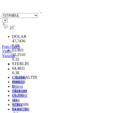
°
25
DOLAR
47,7436
0.18
Foto Galeri
EURO
Video
55,2510
Yazarlar
0.32
STERLİN
64,4811
0.38
GRAM ALTIN
Gündem
6660.55
Politika
0
Dünya
BİST100
Ekonomi
13.779
Otomobil
-14
Spor
BITCOIN
Kültür
64.815,30
Resmi İlan