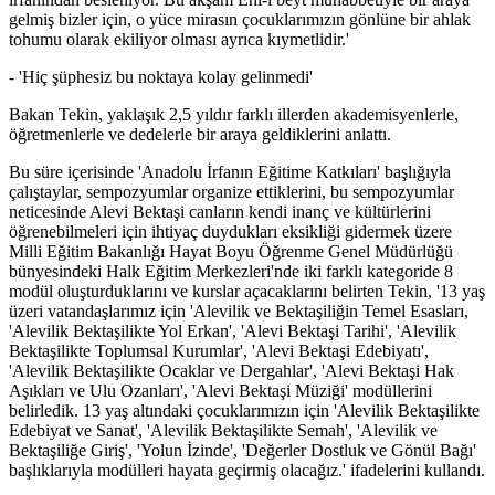
gelmiş bizler için, o yüce mirasın çocuklarımızın gönlüne bir ahlak
tohumu olarak ekiliyor olması ayrıca kıymetlidir.'
- 'Hiç şüphesiz bu noktaya kolay gelinmedi'
Bakan Tekin, yaklaşık 2,5 yıldır farklı illerden akademisyenlerle,
öğretmenlerle ve dedelerle bir araya geldiklerini anlattı.
Bu süre içerisinde 'Anadolu İrfanın Eğitime Katkıları' başlığıyla
çalıştaylar, sempozyumlar organize ettiklerini, bu sempozyumlar
neticesinde Alevi Bektaşi canların kendi inanç ve kültürlerini
öğrenebilmeleri için ihtiyaç duydukları eksikliği gidermek üzere
Milli Eğitim Bakanlığı Hayat Boyu Öğrenme Genel Müdürlüğü
bünyesindeki Halk Eğitim Merkezleri'nde iki farklı kategoride 8
modül oluşturduklarını ve kurslar açacaklarını belirten Tekin, '13 yaş
üzeri vatandaşlarımız için 'Alevilik ve Bektaşiliğin Temel Esasları,
'Alevilik Bektaşilikte Yol Erkan', 'Alevi Bektaşi Tarihi', 'Alevilik
Bektaşilikte Toplumsal Kurumlar', 'Alevi Bektaşi Edebiyatı',
'Alevilik Bektaşilikte Ocaklar ve Dergahlar', 'Alevi Bektaşi Hak
Aşıkları ve Ulu Ozanları', 'Alevi Bektaşi Müziği' modüllerini
belirledik. 13 yaş altındaki çocuklarımızın için 'Alevilik Bektaşilikte
Edebiyat ve Sanat', 'Alevilik Bektaşilikte Semah', 'Alevilik ve
Bektaşiliğe Giriş', 'Yolun İzinde', 'Değerler Dostluk ve Gönül Bağı'
başlıklarıyla modülleri hayata geçirmiş olacağız.' ifadelerini kullandı.