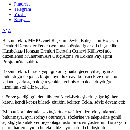
Pinterest
Telegram
Yazdır
Kopyala
-
+
A
A
Bakan Tekin, MHP Genel Başkanı Devlet Bahçeli'nin Horasan
Erenleri Dernekler Federasyonuna bağışladığı arsada inşa edilen
Hacıbektaş Horasan Erenleri Dergahı Cemevi Külliyesi'nde
düzenlenen Muharrem Ayı Oruç Açma ve Lokma Paylaşımı
Programı'na katıldı.
Bakan Tekin, burada yaptığı konuşmada, geçen yıl açılışında
bulunduğu dergaha, bugün aynı lokmayı bölüşmek ve orucunu
vatandaşlarla açmak için yeniden gelmiş olmaktan duyduğu
memnuniyeti dile getirdi.
Göreve geldiği günden itibaren Alevi-Bektaşilerin çağırdığı her
kapıyı kendi kapısı bilerek gittiğini belirten Tekin, şöyle devam etti:
'Mübarek günlerinde, sevinçlerinde ve hüzünlerinde yanlarında
bulunmaya, aynı sofraya oturmaya, sözlerine ve taleplerine gönül
açıklığıyla kulak vermeye olağanüstü bir özen gösterdim. Bu akşam
da muharrem ayının bereketi bizi aynı sofrada buluşturdu.