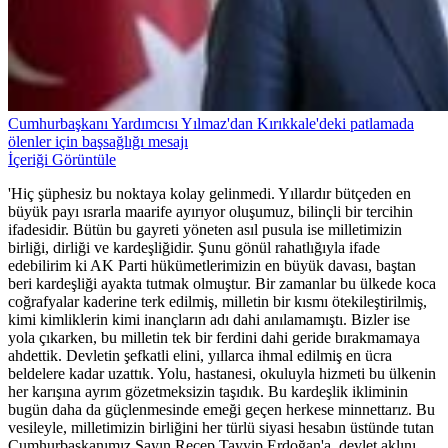
Cumhurbaşkanı Yardımcısı Yılmaz'dan Kırıkkale'deki patlamada
ölenler için başsağlığı mesajı
İçeriği Görüntüle
'Hiç şüphesiz bu noktaya kolay gelinmedi. Yıllardır bütçeden en
büyük payı ısrarla maarife ayırıyor oluşumuz, bilinçli bir tercihin
ifadesidir. Bütün bu gayreti yöneten asıl pusula ise milletimizin
birliği, dirliği ve kardeşliğidir. Şunu gönül rahatlığıyla ifade
edebilirim ki AK Parti hükümetlerimizin en büyük davası, baştan
beri kardeşliği ayakta tutmak olmuştur. Bir zamanlar bu ülkede koca
coğrafyalar kaderine terk edilmiş, milletin bir kısmı ötekileştirilmiş,
kimi kimliklerin kimi inançların adı dahi anılamamıştı. Bizler ise
yola çıkarken, bu milletin tek bir ferdini dahi geride bırakmamaya
ahdettik. Devletin şefkatli elini, yıllarca ihmal edilmiş en ücra
beldelere kadar uzattık. Yolu, hastanesi, okuluyla hizmeti bu ülkenin
her karışına ayrım gözetmeksizin taşıdık. Bu kardeşlik ikliminin
bugün daha da güçlenmesinde emeği geçen herkese minnettarız. Bu
vesileyle, milletimizin birliğini her türlü siyasi hesabın üstünde tutan
Cumhurbaşkanımız Sayın Recep Tayyip Erdoğan'a, devlet aklını