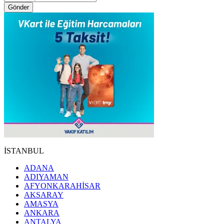
Gönder
İSTANBUL
ADANA
ADIYAMAN
AFYONKARAHİSAR
AKSARAY
AMASYA
ANKARA
ANTALYA