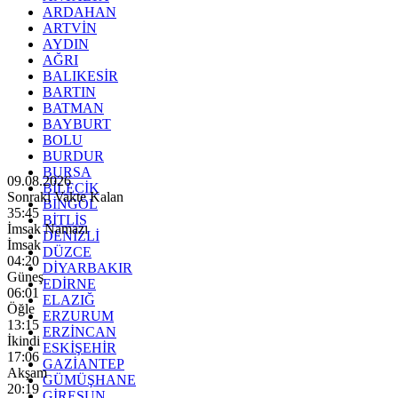
ARDAHAN
ARTVİN
AYDIN
AĞRI
BALIKESİR
BARTIN
BATMAN
BAYBURT
BOLU
BURDUR
BURSA
09.08.2026
BİLECİK
Sonraki Vakte Kalan
BİNGÖL
35:43
BİTLİS
İmsak Namazı
DENİZLİ
İmsak
DÜZCE
04:20
DİYARBAKIR
Güneş
EDİRNE
06:01
ELAZIĞ
Öğle
ERZURUM
13:15
ERZİNCAN
İkindi
ESKİŞEHİR
17:06
GAZİANTEP
Akşam
GÜMÜŞHANE
20:19
GİRESUN