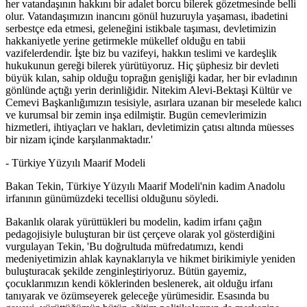
her vatandaşının hakkını bir adalet borcu bilerek gözetmesinde belli
olur. Vatandaşımızın inancını gönül huzuruyla yaşaması, ibadetini
serbestçe eda etmesi, geleneğini istikbale taşıması, devletimizin
hakkaniyetle yerine getirmekle mükellef olduğu en tabii
vazifelerdendir. İşte biz bu vazifeyi, hakkın teslimi ve kardeşlik
hukukunun gereği bilerek yürütüyoruz. Hiç şüphesiz bir devleti
büyük kılan, sahip olduğu toprağın genişliği kadar, her bir evladının
gönlünde açtığı yerin derinliğidir. Nitekim Alevi-Bektaşi Kültür ve
Cemevi Başkanlığımızın tesisiyle, asırlara uzanan bir meselede kalıcı
ve kurumsal bir zemin inşa edilmiştir. Bugün cemevlerimizin
hizmetleri, ihtiyaçları ve hakları, devletimizin çatısı altında müesses
bir nizam içinde karşılanmaktadır.'
- Türkiye Yüzyılı Maarif Modeli
Bakan Tekin, Türkiye Yüzyılı Maarif Modeli'nin kadim Anadolu
irfanının günümüzdeki tecellisi olduğunu söyledi.
Bakanlık olarak yürüttükleri bu modelin, kadim irfanı çağın
pedagojisiyle buluşturan bir üst çerçeve olarak yol gösterdiğini
vurgulayan Tekin, 'Bu doğrultuda müfredatımızı, kendi
medeniyetimizin ahlak kaynaklarıyla ve hikmet birikimiyle yeniden
buluşturacak şekilde zenginleştiriyoruz. Bütün gayemiz,
çocuklarımızın kendi köklerinden beslenerek, ait olduğu irfanı
tanıyarak ve özümseyerek geleceğe yürümesidir. Esasında bu