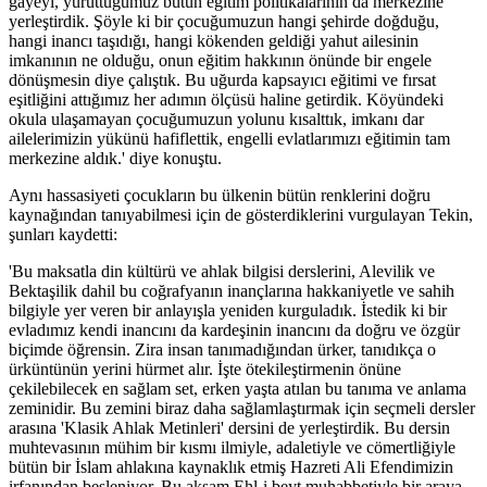
gayeyi, yürüttüğümüz bütün eğitim politikalarının da merkezine
yerleştirdik. Şöyle ki bir çocuğumuzun hangi şehirde doğduğu,
hangi inancı taşıdığı, hangi kökenden geldiği yahut ailesinin
imkanının ne olduğu, onun eğitim hakkının önünde bir engele
dönüşmesin diye çalıştık. Bu uğurda kapsayıcı eğitimi ve fırsat
eşitliğini attığımız her adımın ölçüsü haline getirdik. Köyündeki
okula ulaşamayan çocuğumuzun yolunu kısalttık, imkanı dar
ailelerimizin yükünü hafiflettik, engelli evlatlarımızı eğitimin tam
merkezine aldık.' diye konuştu.
Aynı hassasiyeti çocukların bu ülkenin bütün renklerini doğru
kaynağından tanıyabilmesi için de gösterdiklerini vurgulayan Tekin,
şunları kaydetti:
'Bu maksatla din kültürü ve ahlak bilgisi derslerini, Alevilik ve
Bektaşilik dahil bu coğrafyanın inançlarına hakkaniyetle ve sahih
bilgiyle yer veren bir anlayışla yeniden kurguladık. İstedik ki bir
evladımız kendi inancını da kardeşinin inancını da doğru ve özgür
biçimde öğrensin. Zira insan tanımadığından ürker, tanıdıkça o
ürküntünün yerini hürmet alır. İşte ötekileştirmenin önüne
çekilebilecek en sağlam set, erken yaşta atılan bu tanıma ve anlama
zeminidir. Bu zemini biraz daha sağlamlaştırmak için seçmeli dersler
arasına 'Klasik Ahlak Metinleri' dersini de yerleştirdik. Bu dersin
muhtevasının mühim bir kısmı ilmiyle, adaletiyle ve cömertliğiyle
bütün bir İslam ahlakına kaynaklık etmiş Hazreti Ali Efendimizin
irfanından besleniyor. Bu akşam Ehl-i beyt muhabbetiyle bir araya