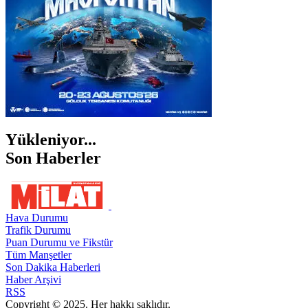
Yükleniyor...
Son Haberler
Hava Durumu
Trafik Durumu
Puan Durumu ve Fikstür
Tüm Manşetler
Son Dakika Haberleri
Haber Arşivi
RSS
Copyright © 2025. Her hakkı saklıdır.