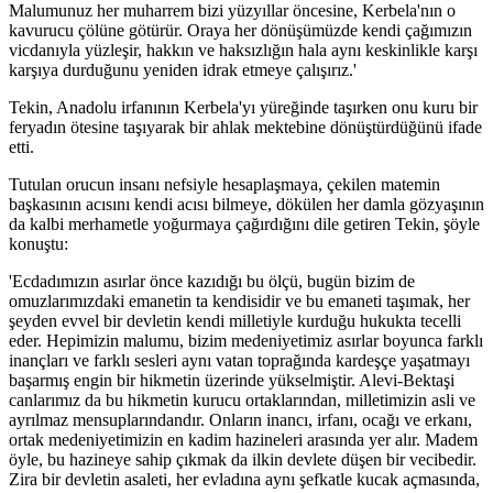
Malumunuz her muharrem bizi yüzyıllar öncesine, Kerbela'nın o
kavurucu çölüne götürür. Oraya her dönüşümüzde kendi çağımızın
vicdanıyla yüzleşir, hakkın ve haksızlığın hala aynı keskinlikle karşı
karşıya durduğunu yeniden idrak etmeye çalışırız.'
Tekin, Anadolu irfanının Kerbela'yı yüreğinde taşırken onu kuru bir
feryadın ötesine taşıyarak bir ahlak mektebine dönüştürdüğünü ifade
etti.
Tutulan orucun insanı nefsiyle hesaplaşmaya, çekilen matemin
başkasının acısını kendi acısı bilmeye, dökülen her damla gözyaşının
da kalbi merhametle yoğurmaya çağırdığını dile getiren Tekin, şöyle
konuştu:
'Ecdadımızın asırlar önce kazıdığı bu ölçü, bugün bizim de
omuzlarımızdaki emanetin ta kendisidir ve bu emaneti taşımak, her
şeyden evvel bir devletin kendi milletiyle kurduğu hukukta tecelli
eder. Hepimizin malumu, bizim medeniyetimiz asırlar boyunca farklı
inançları ve farklı sesleri aynı vatan toprağında kardeşçe yaşatmayı
başarmış engin bir hikmetin üzerinde yükselmiştir. Alevi-Bektaşi
canlarımız da bu hikmetin kurucu ortaklarından, milletimizin asli ve
ayrılmaz mensuplarındandır. Onların inancı, irfanı, ocağı ve erkanı,
ortak medeniyetimizin en kadim hazineleri arasında yer alır. Madem
öyle, bu hazineye sahip çıkmak da ilkin devlete düşen bir vecibedir.
Zira bir devletin asaleti, her evladına aynı şefkatle kucak açmasında,