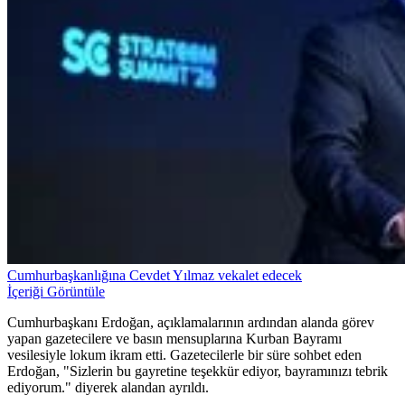
Cumhurbaşkanlığına Cevdet Yılmaz vekalet edecek
İçeriği Görüntüle
Cumhurbaşkanı Erdoğan, açıklamalarının ardından alanda görev
yapan gazetecilere ve basın mensuplarına Kurban Bayramı
vesilesiyle lokum ikram etti. Gazetecilerle bir süre sohbet eden
Erdoğan, "Sizlerin bu gayretine teşekkür ediyor, bayramınızı tebrik
ediyorum." diyerek alandan ayrıldı.