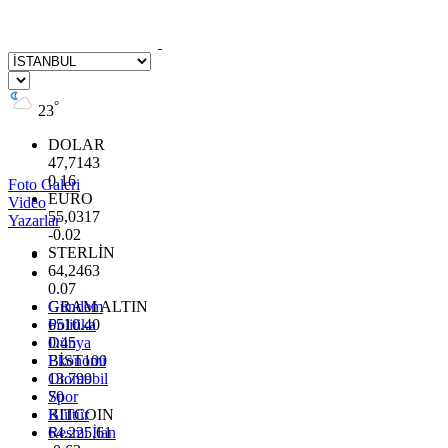
°
23
DOLAR
47,7143
0.16
Foto Galeri
EURO
Video
55,0317
Yazarlar
-0.02
STERLİN
64,2463
0.07
GRAM ALTIN
Gündem
6510.40
Politika
0.45
Dünya
BİST100
Ekonomi
13.799
Otomobil
70
Spor
BITCOIN
Kültür
64.225,61
Resmi İlan