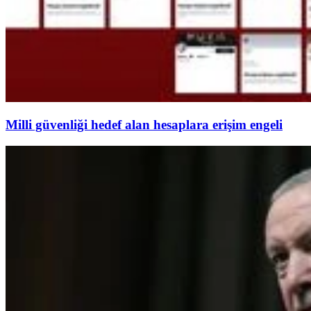
Milli güvenliği hedef alan hesaplara erişim engeli