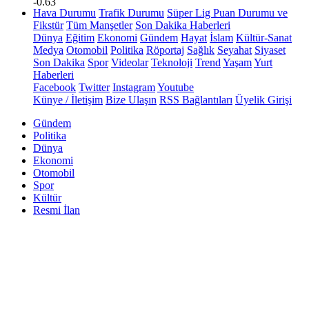
-0.63
Hava Durumu
Trafik Durumu
Süper Lig Puan Durumu ve
Fikstür
Tüm Manşetler
Son Dakika Haberleri
Dünya
Eğitim
Ekonomi
Gündem
Hayat
İslam
Kültür-Sanat
Medya
Otomobil
Politika
Röportaj
Sağlık
Seyahat
Siyaset
Son Dakika
Spor
Videolar
Teknoloji
Trend
Yaşam
Yurt
Haberleri
Facebook
Twitter
Instagram
Youtube
Künye / İletişim
Bize Ulaşın
RSS Bağlantıları
Üyelik Girişi
Gündem
Politika
Dünya
Ekonomi
Otomobil
Spor
Kültür
Resmi İlan