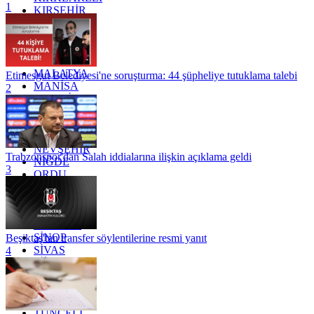
1
KIRŞEHİR
KOCAELİ
KONYA
KÜTAHYA
KİLİS
MALATYA
Etimesgut Belediyesi'ne soruşturma: 44 şüpheliye tutuklama talebi
MANİSA
2
MARDİN
MERSİN
MUĞLA
MUŞ
NEVŞEHİR
Trabzonspor'dan Salah iddialarına ilişkin açıklama geldi
NİĞDE
3
ORDU
OSMANİYE
RİZE
SAKARYA
SAMSUN
SİNOP
Beşiktaş'tan transfer söylentilerine resmi yanıt
SİVAS
4
SİİRT
TEKİRDAĞ
TOKAT
TRABZON
TUNCELİ