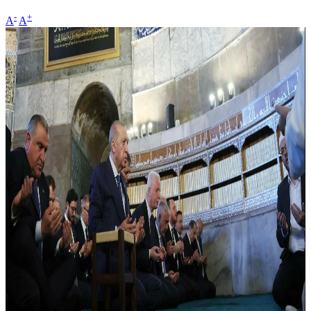
-
+
A
A