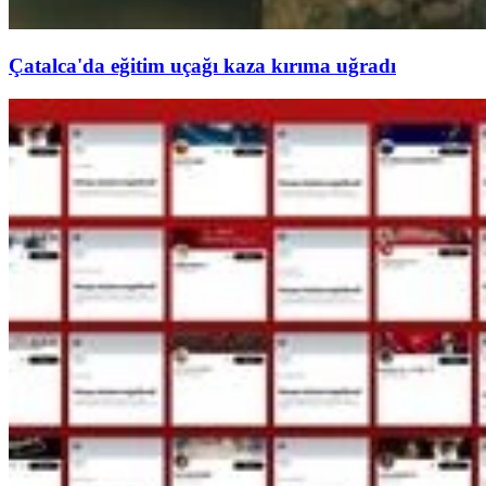
Çatalca'da eğitim uçağı kaza kırıma uğradı