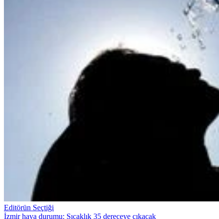
Editörün Seçtiği
İzmir hava durumu: Sıcaklık 35 dereceye çıkacak