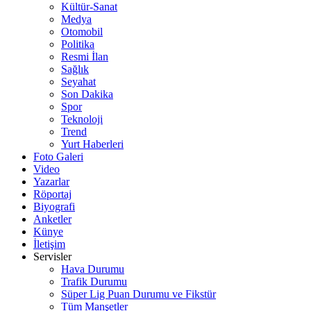
Kültür-Sanat
Medya
Otomobil
Politika
Resmi İlan
Sağlık
Seyahat
Son Dakika
Spor
Teknoloji
Trend
Yurt Haberleri
Foto Galeri
Video
Yazarlar
Röportaj
Biyografi
Anketler
Künye
İletişim
Servisler
Hava Durumu
Trafik Durumu
Süper Lig Puan Durumu ve Fikstür
Tüm Manşetler