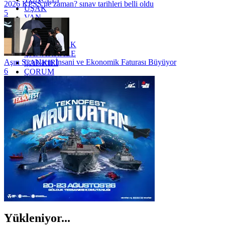
2026 KPSS ne zaman? sınav tarihleri belli oldu
UŞAK
5
VAN
YALOVA
YOZGAT
ZONGULDAK
ÇANAKKALE
Aşırı Sıcakların İnsani ve Ekonomik Faturası Büyüyor
ÇANKIRI
6
ÇORUM
İSTANBUL
İZMİR
ŞANLIURFA
ŞIRNAK
Yükleniyor...