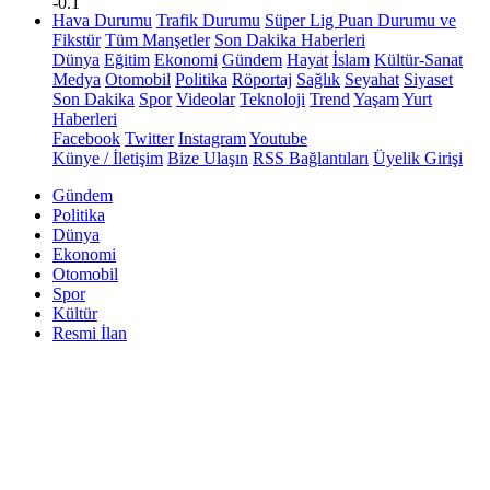
-0.1
Hava Durumu
Trafik Durumu
Süper Lig Puan Durumu ve
Fikstür
Tüm Manşetler
Son Dakika Haberleri
Dünya
Eğitim
Ekonomi
Gündem
Hayat
İslam
Kültür-Sanat
Medya
Otomobil
Politika
Röportaj
Sağlık
Seyahat
Siyaset
Son Dakika
Spor
Videolar
Teknoloji
Trend
Yaşam
Yurt
Haberleri
Facebook
Twitter
Instagram
Youtube
Künye / İletişim
Bize Ulaşın
RSS Bağlantıları
Üyelik Girişi
Gündem
Politika
Dünya
Ekonomi
Otomobil
Spor
Kültür
Resmi İlan