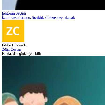
Editörün Seçtiği
İzmir hava durumu: Sıcaklık 35 dereceye çıkacak
Editör Hakkında
Zülal Ceylan
Bunlar da ilginizi çekebilir