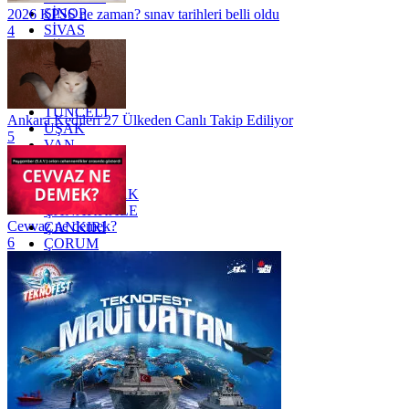
SİNOP
2026 KPSS ne zaman? sınav tarihleri belli oldu
SİVAS
4
SİİRT
TEKİRDAĞ
TOKAT
TRABZON
TUNCELİ
Ankara Kedileri 27 Ülkeden Canlı Takip Ediliyor
UŞAK
5
VAN
YALOVA
YOZGAT
ZONGULDAK
ÇANAKKALE
Cevvaz ne demek?
ÇANKIRI
6
ÇORUM
İSTANBUL
İZMİR
ŞANLIURFA
ŞIRNAK