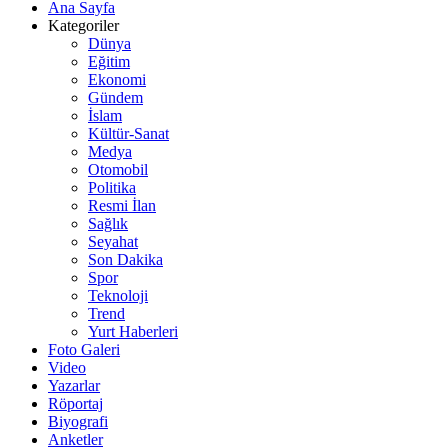
Ana Sayfa
Kategoriler
Dünya
Eğitim
Ekonomi
Gündem
İslam
Kültür-Sanat
Medya
Otomobil
Politika
Resmi İlan
Sağlık
Seyahat
Son Dakika
Spor
Teknoloji
Trend
Yurt Haberleri
Foto Galeri
Video
Yazarlar
Röportaj
Biyografi
Anketler