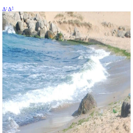
-
+
A
A