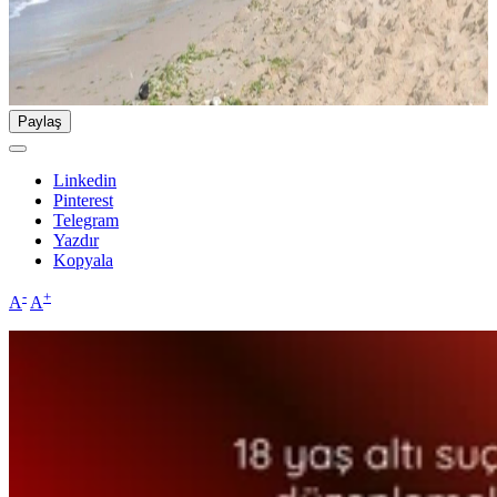
Paylaş
Linkedin
Pinterest
Telegram
Yazdır
Kopyala
-
+
A
A