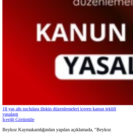
18 yaş altı suçlulara ilişkin düzenlemeleri içeren kanun teklifi
yasalaştı
İçeriği Görüntüle
Beykoz Kaymakamlığından yapılan açıklamada, "Beykoz