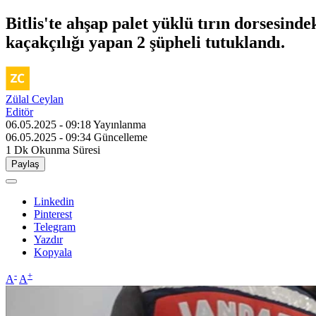
Bitlis'te ahşap palet yüklü tırın dorsesin
kaçakçılığı yapan 2 şüpheli tutuklandı.
Zülal Ceylan
Editör
06.05.2025 - 09:18
Yayınlanma
06.05.2025 - 09:34
Güncelleme
1 Dk
Okunma Süresi
Paylaş
Linkedin
Pinterest
Telegram
Yazdır
Kopyala
-
+
A
A