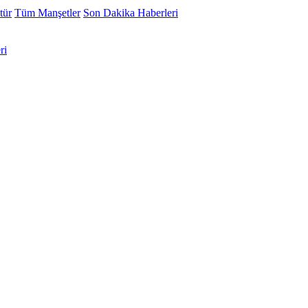
tür
Tüm Manşetler
Son Dakika Haberleri
ri