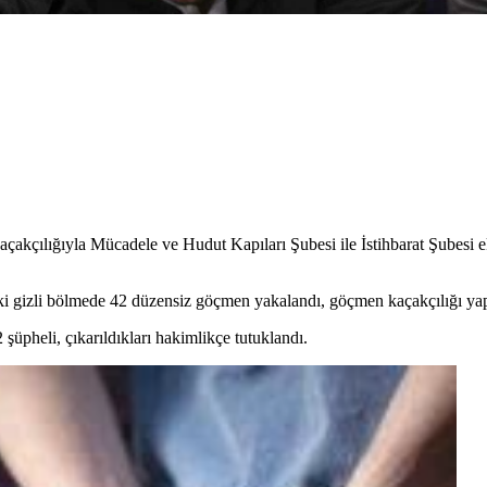
akçılığıyla Mücadele ve Hudut Kapıları Şubesi ile İstihbarat Şubesi e
eki gizli bölmede 42 düzensiz göçmen yakalandı, göçmen kaçakçılığı yapa
üpheli, çıkarıldıkları hakimlikçe tutuklandı.