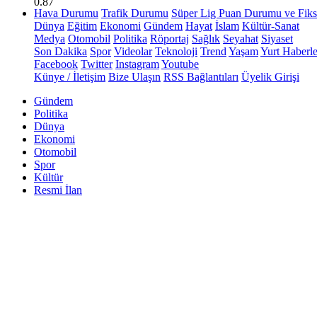
0.87
Hava Durumu
Trafik Durumu
Süper Lig Puan Durumu ve Fiks
Dünya
Eğitim
Ekonomi
Gündem
Hayat
İslam
Kültür-Sanat
Medya
Otomobil
Politika
Röportaj
Sağlık
Seyahat
Siyaset
Son Dakika
Spor
Videolar
Teknoloji
Trend
Yaşam
Yurt Haberle
Facebook
Twitter
Instagram
Youtube
Künye / İletişim
Bize Ulaşın
RSS Bağlantıları
Üyelik Girişi
Gündem
Politika
Dünya
Ekonomi
Otomobil
Spor
Kültür
Resmi İlan