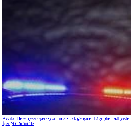
Avcılar Belediyesi operasyonunda sıcak gelişme: 12 şüpheli adliyede
İçeriği Görüntüle