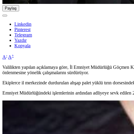
Paylaş
Linkedin
Pinterest
Telegram
Yazdır
Kopyala
-
+
A
A
Valilikten yapılan açıklamaya göre, İl Emniyet Müdürlüğü Göçmen Kaç
önlenmesine yönelik çalışmalarını sürdürüyor.
Ekiplerce il merkezinde durdurulan ahşap palet yüklü tırın dorsesind
Emniyet Müdürlüğündeki işlemlerinin ardından adliyeye sevk edilen 2 ş