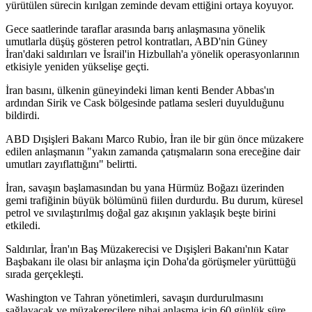
yürütülen sürecin kırılgan zeminde devam ettiğini ortaya koyuyor.
Gece saatlerinde taraflar arasında barış anlaşmasına yönelik
umutlarla düşüş gösteren petrol kontratları, ABD'nin Güney
İran'daki saldırıları ve İsrail'in Hizbullah'a yönelik operasyonlarının
etkisiyle yeniden yükselişe geçti.
İran basını, ülkenin güneyindeki liman kenti Bender Abbas'ın
ardından Sirik ve Cask bölgesinde patlama sesleri duyulduğunu
bildirdi.
ABD Dışişleri Bakanı Marco Rubio, İran ile bir gün önce müzakere
edilen anlaşmanın "yakın zamanda çatışmaların sona ereceğine dair
umutları zayıflattığını" belirtti.
İran, savaşın başlamasından bu yana Hürmüz Boğazı üzerinden
gemi trafiğinin büyük bölümünü fiilen durdurdu. Bu durum, küresel
petrol ve sıvılaştırılmış doğal gaz akışının yaklaşık beşte birini
etkiledi.
Saldırılar, İran'ın Baş Müzakerecisi ve Dışişleri Bakanı'nın Katar
Başbakanı ile olası bir anlaşma için Doha'da görüşmeler yürüttüğü
sırada gerçekleşti.
Washington ve Tahran yönetimleri, savaşın durdurulmasını
sağlayacak ve müzakerecilere nihai anlaşma için 60 günlük süre