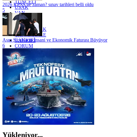
TUNCELİ
2026 KPSS ne zaman? sınav tarihleri belli oldu
UŞAK
5
VAN
YALOVA
YOZGAT
ZONGULDAK
ÇANAKKALE
Aşırı Sıcakların İnsani ve Ekonomik Faturası Büyüyor
ÇANKIRI
6
ÇORUM
İSTANBUL
İZMİR
ŞANLIURFA
ŞIRNAK
Yükleniyor...