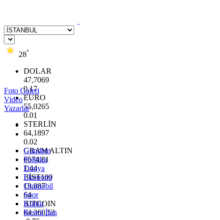
°
28
DOLAR
47,7069
0.17
Foto Galeri
EURO
Video
55,0265
Yazarlar
0.01
STERLİN
64,1897
0.02
GRAM ALTIN
Gündem
6574.81
Politika
1.44
Dünya
BİST100
Ekonomi
13.887
Otomobil
64
Spor
BITCOIN
Kültür
64.360,53
Resmi İlan