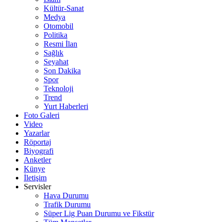
Kültür-Sanat
Medya
Otomobil
Politika
Resmi İlan
Sağlık
Seyahat
Son Dakika
Spor
Teknoloji
Trend
Yurt Haberleri
Foto Galeri
Video
Yazarlar
Röportaj
Biyografi
Anketler
Künye
İletişim
Servisler
Hava Durumu
Trafik Durumu
Süper Lig Puan Durumu ve Fikstür