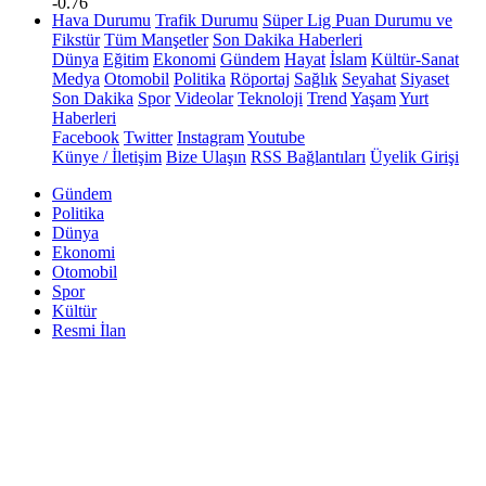
-0.76
Hava Durumu
Trafik Durumu
Süper Lig Puan Durumu ve
Fikstür
Tüm Manşetler
Son Dakika Haberleri
Dünya
Eğitim
Ekonomi
Gündem
Hayat
İslam
Kültür-Sanat
Medya
Otomobil
Politika
Röportaj
Sağlık
Seyahat
Siyaset
Son Dakika
Spor
Videolar
Teknoloji
Trend
Yaşam
Yurt
Haberleri
Facebook
Twitter
Instagram
Youtube
Künye / İletişim
Bize Ulaşın
RSS Bağlantıları
Üyelik Girişi
Gündem
Politika
Dünya
Ekonomi
Otomobil
Spor
Kültür
Resmi İlan