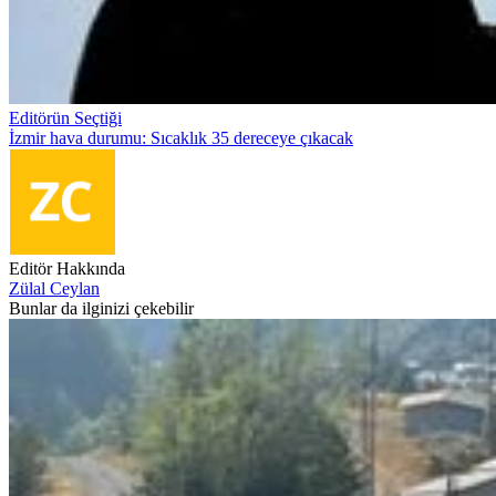
Editörün Seçtiği
İzmir hava durumu: Sıcaklık 35 dereceye çıkacak
Editör Hakkında
Zülal Ceylan
Bunlar da ilginizi çekebilir