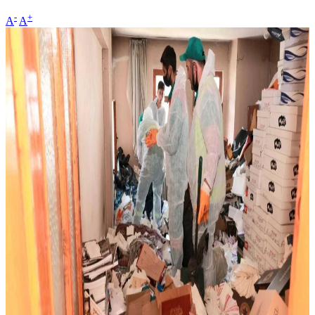
-
+
A
A