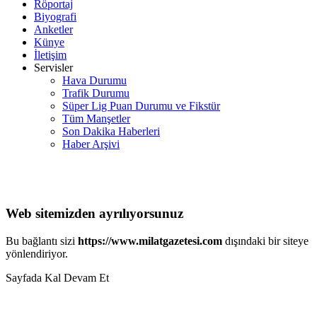
Röportaj
Biyografi
Anketler
Künye
İletişim
Servisler
Hava Durumu
Trafik Durumu
Süper Lig Puan Durumu ve Fikstür
Tüm Manşetler
Son Dakika Haberleri
Haber Arşivi
Web sitemizden ayrılıyorsunuz
Bu bağlantı sizi
https://www.milatgazetesi.com
dışındaki bir siteye
yönlendiriyor.
Sayfada Kal
Devam Et