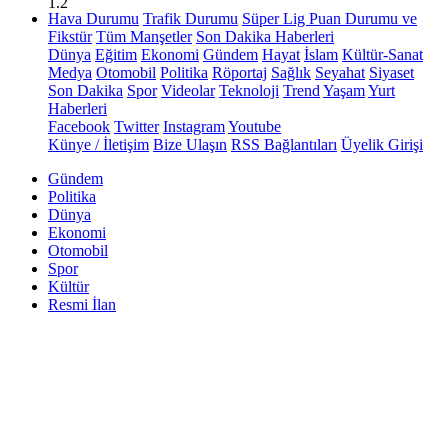
1.2
Hava Durumu
Trafik Durumu
Süper Lig Puan Durumu ve
Fikstür
Tüm Manşetler
Son Dakika Haberleri
Dünya
Eğitim
Ekonomi
Gündem
Hayat
İslam
Kültür-Sanat
Medya
Otomobil
Politika
Röportaj
Sağlık
Seyahat
Siyaset
Son Dakika
Spor
Videolar
Teknoloji
Trend
Yaşam
Yurt
Haberleri
Facebook
Twitter
Instagram
Youtube
Künye / İletişim
Bize Ulaşın
RSS Bağlantıları
Üyelik Girişi
Gündem
Politika
Dünya
Ekonomi
Otomobil
Spor
Kültür
Resmi İlan