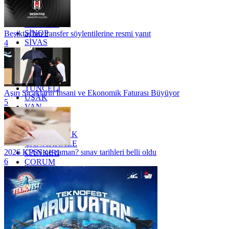
RİZE
SAKARYA
SAMSUN
SİNOP
Beşiktaş'tan transfer söylentilerine resmi yanıt
SİVAS
4
SİİRT
TEKİRDAĞ
TOKAT
TRABZON
TUNCELİ
Aşırı Sıcakların İnsani ve Ekonomik Faturası Büyüyor
UŞAK
5
VAN
YALOVA
YOZGAT
ZONGULDAK
ÇANAKKALE
2026 KPSS ne zaman? sınav tarihleri belli oldu
ÇANKIRI
6
ÇORUM
İSTANBUL
İZMİR
ŞANLIURFA
ŞIRNAK