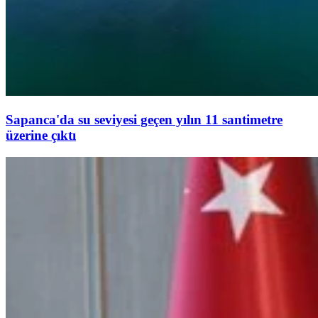
Sapanca'da su seviyesi geçen yılın 11 santimetre
üzerine çıktı