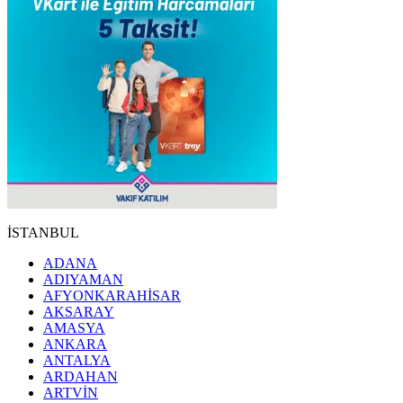
İSTANBUL
ADANA
ADIYAMAN
AFYONKARAHİSAR
AKSARAY
AMASYA
ANKARA
ANTALYA
ARDAHAN
ARTVİN