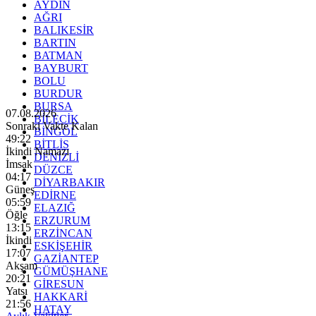
AYDIN
AĞRI
BALIKESİR
BARTIN
BATMAN
BAYBURT
BOLU
BURDUR
BURSA
07.08.2026
BİLECİK
Sonraki Vakte Kalan
BİNGÖL
49:20
BİTLİS
İkindi Namazı
DENİZLİ
İmsak
DÜZCE
04:17
DİYARBAKIR
Güneş
EDİRNE
05:59
ELAZIĞ
Öğle
ERZURUM
13:15
ERZİNCAN
İkindi
ESKİŞEHİR
17:07
GAZİANTEP
Akşam
GÜMÜŞHANE
20:21
GİRESUN
Yatsı
HAKKARİ
21:56
HATAY