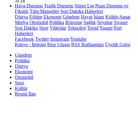
-0.18
Hava Durumu
Trafik Durumu
Süper Lig Puan Durumu ve
Fikstür
Tüm Manşetler
Son Dakika Haberleri
Dünya
Eğitim
Ekonomi
Gündem
Hayat
İslam
Kültür-Sanat
Medya
Otomobil
Politika
Röportaj
Sağlık
Seyahat
Siyaset
Son Dakika
Spor
Videolar
Teknoloji
Trend
Yaşam
Yurt
Haberleri
Facebook
Twitter
Instagram
Youtube
Künye / İletişim
Bize Ulaşın
RSS Bağlantıları
Üyelik Girişi
Gündem
Politika
Dünya
Ekonomi
Otomobil
Spor
Kültür
Resmi İlan