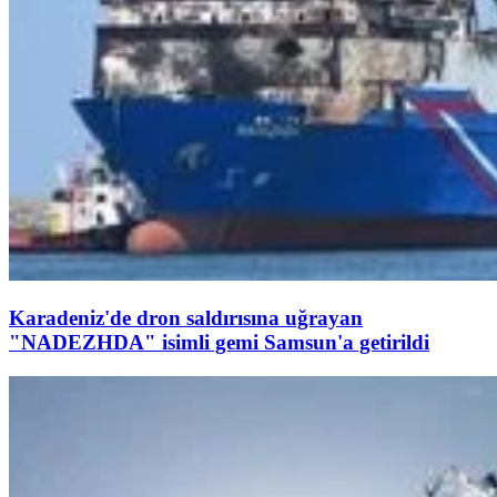
Karadeniz'de dron saldırısına uğrayan
"NADEZHDA" isimli gemi Samsun'a getirildi