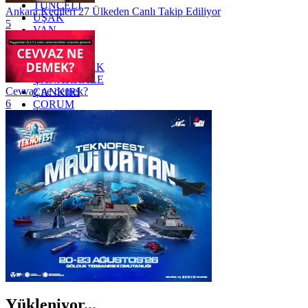
TUNCELİ
Ankara Kedileri 27 Ülkeden Canlı Takip Ediliyor
UŞAK
5
VAN
YALOVA
YOZGAT
ZONGULDAK
ÇANAKKALE
Cevvaz ne demek?
ÇANKIRI
6
ÇORUM
İSTANBUL
İZMİR
ŞANLIURFA
ŞIRNAK
Yükleniyor...