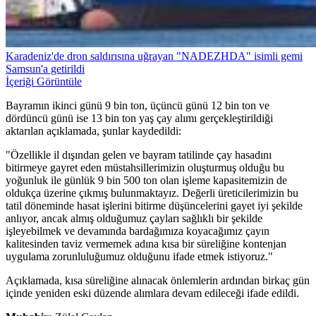
Karadeniz'de dron saldırısına uğrayan "NADEZHDA" isimli gemi
Samsun'a getirildi
İçeriği Görüntüle
Bayramın ikinci günü 9 bin ton, üçüncü günü 12 bin ton ve
dördüncü günü ise 13 bin ton yaş çay alımı gerçekleştirildiği
aktarılan açıklamada, şunlar kaydedildi:
"Özellikle il dışından gelen ve bayram tatilinde çay hasadını
bitirmeye gayret eden müstahsillerimizin oluşturmuş olduğu bu
yoğunluk ile günlük 9 bin 500 ton olan işleme kapasitemizin de
oldukça üzerine çıkmış bulunmaktayız. Değerli üreticilerimizin bu
tatil döneminde hasat işlerini bitirme düşüncelerini gayet iyi şekilde
anlıyor, ancak almış olduğumuz çayları sağlıklı bir şekilde
işleyebilmek ve devamında bardağımıza koyacağımız çayın
kalitesinden taviz vermemek adına kısa bir süreliğine kontenjan
uygulama zorunluluğumuz olduğunu ifade etmek istiyoruz."
Açıklamada, kısa süreliğine alınacak önlemlerin ardından birkaç gün
içinde yeniden eski düzende alımlara devam edileceği ifade edildi.