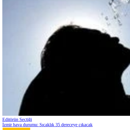
Editörün Seçtiği
İzmir hava durumu: Sıcaklık 35 dereceye çıkacak