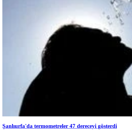
Şanlıurfa'da termometreler 47 dereceyi gösterdi