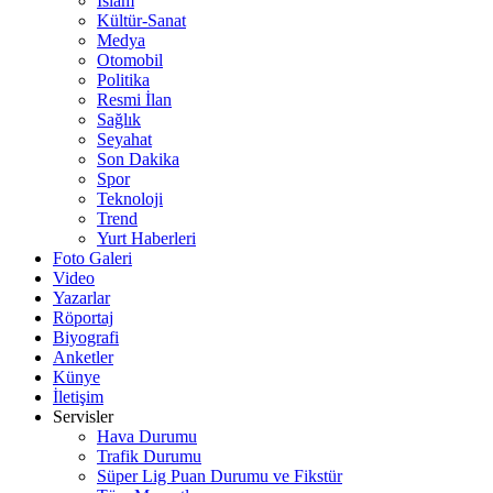
İslam
Kültür-Sanat
Medya
Otomobil
Politika
Resmi İlan
Sağlık
Seyahat
Son Dakika
Spor
Teknoloji
Trend
Yurt Haberleri
Foto Galeri
Video
Yazarlar
Röportaj
Biyografi
Anketler
Künye
İletişim
Servisler
Hava Durumu
Trafik Durumu
Süper Lig Puan Durumu ve Fikstür