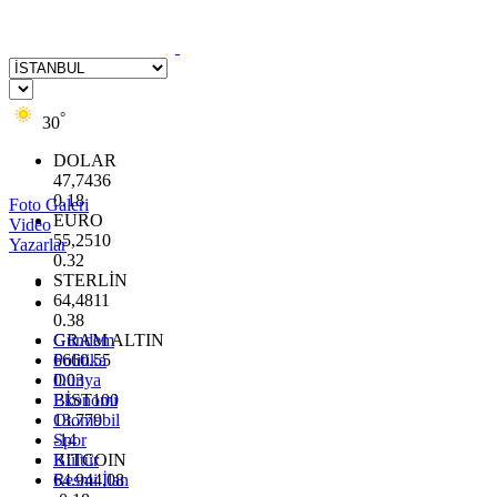
°
30
DOLAR
47,7436
0.18
Foto Galeri
EURO
Video
55,2510
Yazarlar
0.32
STERLİN
64,4811
0.38
GRAM ALTIN
Gündem
6660.55
Politika
0.03
Dünya
BİST100
Ekonomi
13.779
Otomobil
-14
Spor
BITCOIN
Kültür
64.944,08
Resmi İlan