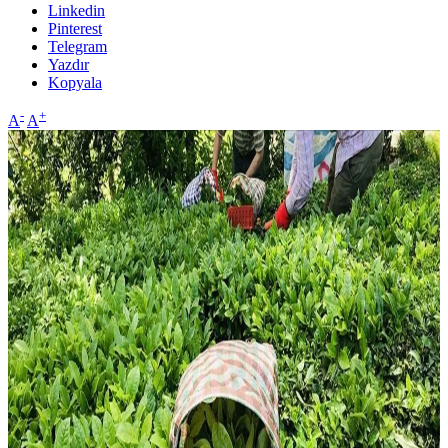
Linkedin
Pinterest
Telegram
Yazdır
Kopyala
-
+
A
A