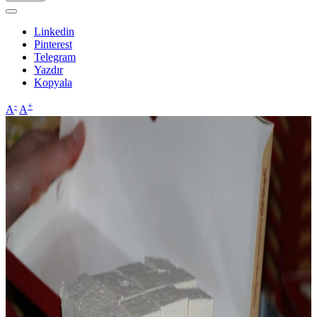
Linkedin
Pinterest
Telegram
Yazdır
Kopyala
-
+
A
A