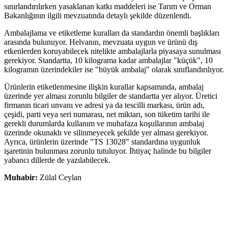
sınırlandırılırken yasaklanan katkı maddeleri ise Tarım ve Orman
Bakanlığının ilgili mevzuatında detaylı şekilde düzenlendi.
Ambalajlama ve etiketleme kuralları da standardın önemli başlıkları
arasında bulunuyor. Helvanın, mevzuata uygun ve ürünü dış
etkenlerden koruyabilecek nitelikte ambalajlarla piyasaya sunulması
gerekiyor. Standartta, 10 kilograma kadar ambalajlar "küçük", 10
kilogramın üzerindekiler ise "büyük ambalaj" olarak sınıflandırılıyor.
Ürünlerin etiketlenmesine ilişkin kurallar kapsamında, ambalaj
üzerinde yer alması zorunlu bilgiler de standartta yer alıyor. Üretici
firmanın ticari unvanı ve adresi ya da tescilli markası, ürün adı,
çeşidi, parti veya seri numarası, net miktarı, son tüketim tarihi ile
gerekli durumlarda kullanım ve muhafaza koşullarının ambalaj
üzerinde okunaklı ve silinmeyecek şekilde yer alması gerekiyor.
Ayrıca, ürünlerin üzerinde "TS 13028" standardına uygunluk
işaretinin bulunması zorunlu tutuluyor. İhtiyaç halinde bu bilgiler
yabancı dillerde de yazılabilecek.
Muhabir:
Zülal Ceylan