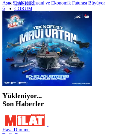
Aşırı Sıcakların İnsani ve Ekonomik Faturası Büyüyor
ÇANKIRI
6
ÇORUM
İSTANBUL
İZMİR
ŞANLIURFA
ŞIRNAK
Yükleniyor...
Son Haberler
Hava Durumu