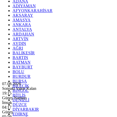
ADANA
ADIYAMAN
AFYONKARAHİSAR
AKSARAY
AMASYA
ANKARA
ANTALYA
ARDAHAN
ARTVİN
AYDIN
AĞRI
BALIKESİR
BARTIN
BATMAN
BAYBURT
BOLU
BURDUR
BURSA
07.08.2026
BİLECİK
Sonraki Vakte Kalan
BİNGÖL
19:13
BİTLİS
Güneş Namazı
DENİZLİ
İmsak
DÜZCE
04:17
DİYARBAKIR
Güneş
EDİRNE
05:59