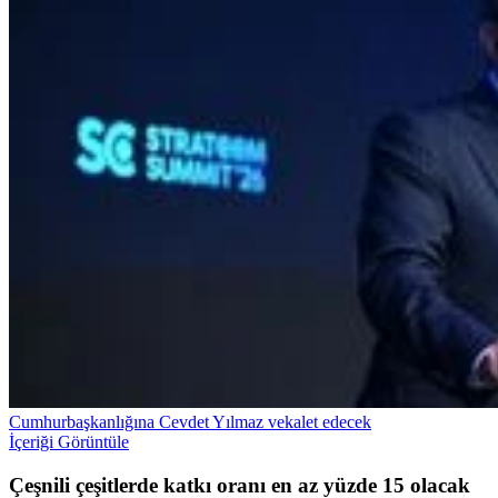
Cumhurbaşkanlığına Cevdet Yılmaz vekalet edecek
İçeriği Görüntüle
Çeşnili çeşitlerde katkı oranı en az yüzde 15 olacak