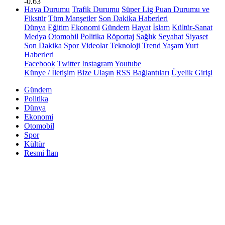
-0.63
Hava Durumu
Trafik Durumu
Süper Lig Puan Durumu ve
Fikstür
Tüm Manşetler
Son Dakika Haberleri
Dünya
Eğitim
Ekonomi
Gündem
Hayat
İslam
Kültür-Sanat
Medya
Otomobil
Politika
Röportaj
Sağlık
Seyahat
Siyaset
Son Dakika
Spor
Videolar
Teknoloji
Trend
Yaşam
Yurt
Haberleri
Facebook
Twitter
Instagram
Youtube
Künye / İletişim
Bize Ulaşın
RSS Bağlantıları
Üyelik Girişi
Gündem
Politika
Dünya
Ekonomi
Otomobil
Spor
Kültür
Resmi İlan