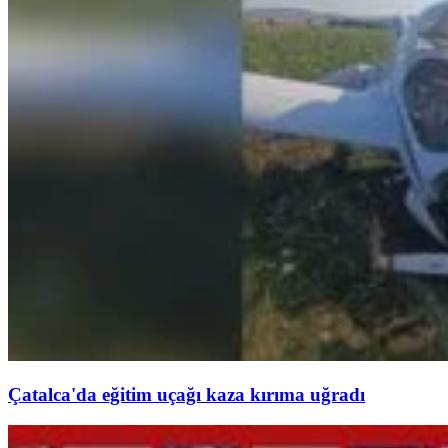
Çatalca'da eğitim uçağı kaza kırıma uğradı