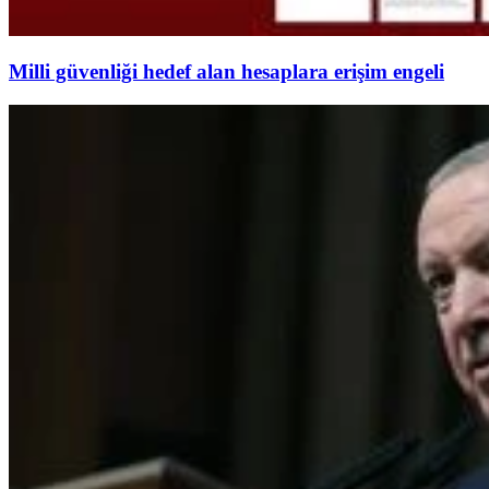
Milli güvenliği hedef alan hesaplara erişim engeli