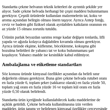
Standartta çekme helvanın teknik kriterleri de ayrıntılı şekilde yer
alıyor. Sade çekme helvada herhangi bir çeşni maddesi bulunmaması
gerekiyor. Çeşnili ürünlerde kullanılan malzemelerin tat, koku ve
aroma açısından belirgin olması önem taşıyor. Ayrıca Antep fıstığı,
ceviz ve badem gibi fiziksel olarak ayrılabilen katkıların oranının en
az yüzde 15 olması zorunlu tutuldu.
Ürünün parlak beyazdan sarımsı renge kadar değişen tonlarda, lifli
yapıda ve ağızda kolayca dağılabilen kıvamda olması gerekiyor.
Ayrıca üründe ekşime, küflenme, böceklenme, kokuşma gibi
bozulma belirtileri ile yabancı tat ve koku bulunmaması şart
koşuluyor. Yabancı madde ise kesinlikle kabul edilmiyor.
Ambalajlama ve etiketleme standartları
Söz konusu üründe kimyasal özellikler açısından da belirli sınır
değerlerin olması gerekiyor. Buna göre çekme helvada rutubet oranı
en fazla yüzde 6, toplam şeker (sakkaroz olarak) en fazla yüzde 50,
toplam yağ oranı en fazla yüzde 16 ve toplam kül oranı en fazla
yüzde 0,50 olarak belirlendi.
Standartta ürün içeriğinde kullanılabilecek katkı maddelerine de
açıklık getirildi. Çekme helvada kullanılmasına izin verilen
maddeler, ürün tanımı ve belirlenen kimyasal özellikler çerçevesinde