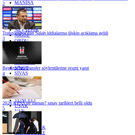
MANİSA
2
MARDİN
MERSİN
MUĞLA
MUŞ
NEVŞEHİR
Trabzonspor'dan Salah iddialarına ilişkin açıklama geldi
NİĞDE
3
ORDU
OSMANİYE
RİZE
SAKARYA
SAMSUN
SİNOP
Beşiktaş'tan transfer söylentilerine resmi yanıt
SİVAS
4
SİİRT
TEKİRDAĞ
TOKAT
TRABZON
TUNCELİ
2026 KPSS ne zaman? sınav tarihleri belli oldu
UŞAK
5
VAN
YALOVA
YOZGAT
ZONGULDAK
ÇANAKKALE