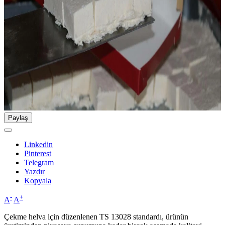
Paylaş
Linkedin
Pinterest
Telegram
Yazdır
Kopyala
-
+
A
A
Çekme helva için düzenlenen TS 13028 standardı, ürünün