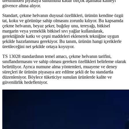
üretiminden piyasaya sunumuna kadar birçok aşamada kaliteyi
güvence altına alıyor.
Standart, çekme helvanın duyusal özellikleri, ürünün kendine özgü
tat, koku ve görünüşe sahip olmasını zorunlu kılıyor. Bu kapsamda
çekme helvanın, beyaz şeker, buğday unu, tereyağı, bitkisel
margarin veya yemeklik bitkisel sıvı yağlar kullanılarak,
gerektiğinde katkı ve çeşni maddeleri eklenerek tekniğine uygun
şekilde hazırlanması gerekiyor. Bu tanım, ürünün hangi içeriklerle
üretileceğini net şekilde ortaya koyuyor.
TS 13028 standardının temel amacı, çekme helvanın tarifini,
sınıflandırmasını ve sahip olması gereken özellikleri belirleme olarak
belirtiliyor. Ayrıca numune alma yöntemleri, muayene ve deney
süreçleri ile ürünün piyasaya arz edilme şekli de bu standartla
düzenleniyor. Böylece tüketiciye sunulan ürünlerde kalite ve
güvenilirlik hedefleniyor.