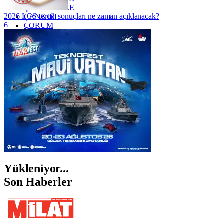
ÇANAKKALE
2026 LGS tercih sonuçları ne zaman açıklanacak?
ÇANKIRI
6
ÇORUM
İSTANBUL
İZMİR
ŞANLIURFA
ŞIRNAK
Yükleniyor...
Son Haberler