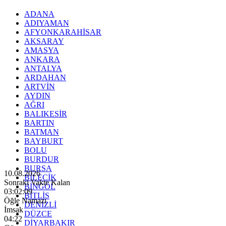
ADANA
ADIYAMAN
AFYONKARAHİSAR
AKSARAY
AMASYA
ANKARA
ANTALYA
ARDAHAN
ARTVİN
AYDIN
AĞRI
BALIKESİR
BARTIN
BATMAN
BAYBURT
BOLU
BURDUR
BURSA
10.08.2026
BİLECİK
Sonraki Vakte Kalan
BİNGÖL
03:02:07
BİTLİS
Öğle Namazı
DENİZLİ
İmsak
DÜZCE
04:22
DİYARBAKIR