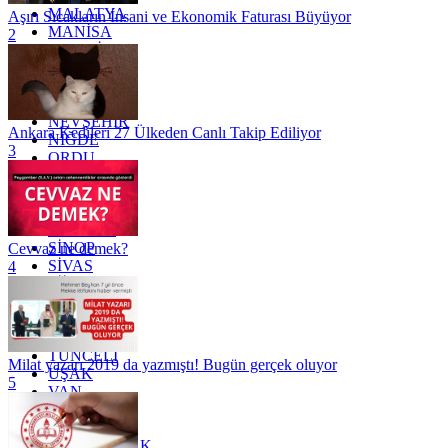
MALATYA
Aşırı Sıcakların İnsani ve Ekonomik Faturası Büyüyor
MANİSA
2
MARDİN
MERSİN
MUĞLA
MUŞ
NEVŞEHİR
Ankara Kedileri 27 Ülkeden Canlı Takip Ediliyor
NİĞDE
3
ORDU
OSMANİYE
RİZE
SAKARYA
SAMSUN
SİNOP
Cevvaz ne demek?
SİVAS
4
SİİRT
TEKİRDAĞ
TOKAT
TRABZON
TUNCELİ
Milat yazarı 2019 da yazmıştı! Bugün gerçek oluyor
UŞAK
5
VAN
YALOVA
YOZGAT
ZONGULDAK