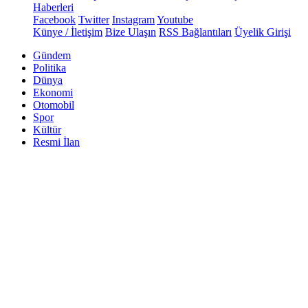
Haberleri
Facebook
Twitter
Instagram
Youtube
Künye / İletişim
Bize Ulaşın
RSS Bağlantıları
Üyelik Girişi
Gündem
Politika
Dünya
Ekonomi
Otomobil
Spor
Kültür
Resmi İlan