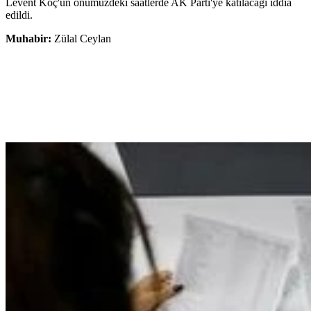
Levent Koç'un önümüzdeki saatlerde AK Parti'ye katılacağı iddia
edildi.
Muhabir:
Zülal Ceylan