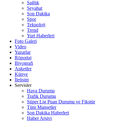
Sağlık
Seyahat
Son Dakika
Spor
Teknoloji
Trend
Yurt Haberleri
Foto Galeri
Video
Yazarlar
Röportaj
Biyografi
Anketler
Künye
İletişim
Servisler
Hava Durumu
Trafik Durumu
Süper Lig Puan Durumu ve Fikstür
Tüm Manşetler
Son Dakika Haberleri
Haber Arşivi