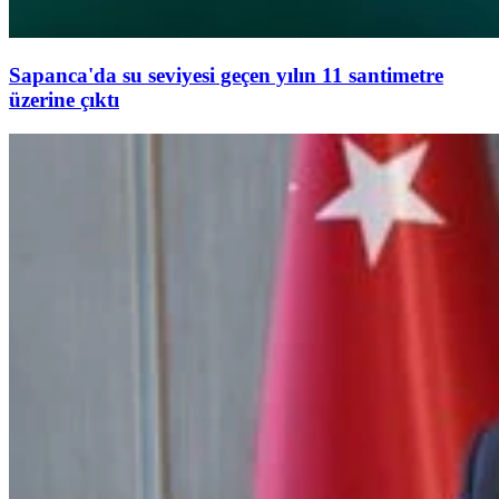
Sapanca'da su seviyesi geçen yılın 11 santimetre
üzerine çıktı