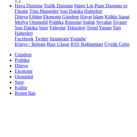
1.2
Hava Durumu
Trafik Durumu
Süper Lig Puan Durumu ve
Fikstür
Tüm Manşetler
Son Dakika Haberleri
Dünya
Eğitim
Ekonomi
Gündem
Hayat
İslam
Kültür-Sanat
Medya
Otomobil
Politika
Röportaj
Sağlık
Seyahat
Siyaset
Son Dakika
Spor
Videolar
Teknoloji
Trend
Yaşam
Yurt
Haberleri
Facebook
Twitter
Instagram
Youtube
Künye / İletişim
Bize Ulaşın
RSS Bağlantıları
Üyelik Girişi
Gündem
Politika
Dünya
Ekonomi
Otomobil
Spor
Kültür
Resmi İlan