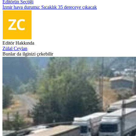
Editörün Seçtiği
İzmir hava durumu: Sıcaklık 35 dereceye çıkacak
Editör Hakkında
Zülal Ceylan
Bunlar da ilginizi çekebilir