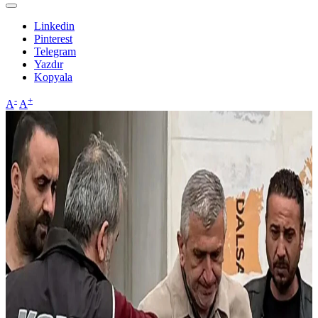
Linkedin
Pinterest
Telegram
Yazdır
Kopyala
-
+
A
A