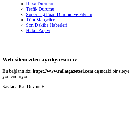
Hava Durumu
Trafik Durumu
Süper Lig Puan Durumu ve Fikstür
Tüm Manşetler
Son Dakika Haberleri
Haber Arşivi
Web sitemizden ayrılıyorsunuz
Bu bağlantı sizi
https://www.milatgazetesi.com
dışındaki bir siteye
yönlendiriyor.
Sayfada Kal
Devam Et