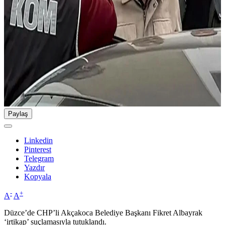
Paylaş
Linkedin
Pinterest
Telegram
Yazdır
Kopyala
-
+
A
A
Düzce’de CHP’li Akçakoca Belediye Başkanı Fikret Albayrak
‘irtikap’ suçlamasıyla tutuklandı.