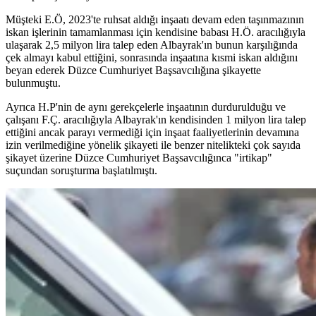
Müşteki E.Ö, 2023'te ruhsat aldığı inşaatı devam eden taşınmazının
iskan işlerinin tamamlanması için kendisine babası H.Ö. aracılığıyla
ulaşarak 2,5 milyon lira talep eden Albayrak'ın bunun karşılığında
çek almayı kabul ettiğini, sonrasında inşaatına kısmi iskan aldığını
beyan ederek Düzce Cumhuriyet Başsavcılığına şikayette
bulunmuştu.
Ayrıca H.P'nin de aynı gerekçelerle inşaatının durdurulduğu ve
çalışanı F.Ç. aracılığıyla Albayrak'ın kendisinden 1 milyon lira talep
ettiğini ancak parayı vermediği için inşaat faaliyetlerinin devamına
izin verilmediğine yönelik şikayeti ile benzer nitelikteki çok sayıda
şikayet üzerine Düzce Cumhuriyet Başsavcılığınca "irtikap"
suçundan soruşturma başlatılmıştı.