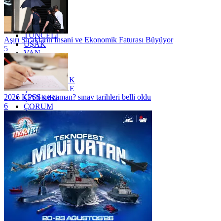
TEKİRDAĞ
TOKAT
TRABZON
TUNCELİ
Aşırı Sıcakların İnsani ve Ekonomik Faturası Büyüyor
UŞAK
5
VAN
YALOVA
YOZGAT
ZONGULDAK
ÇANAKKALE
2026 KPSS ne zaman? sınav tarihleri belli oldu
ÇANKIRI
6
ÇORUM
İSTANBUL
İZMİR
ŞANLIURFA
ŞIRNAK