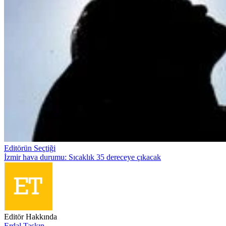
Editörün Seçtiği
İzmir hava durumu: Sıcaklık 35 dereceye çıkacak
Editör Hakkında
Erdal Taşkın