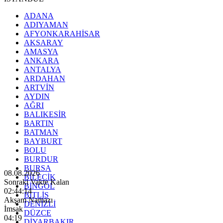
ADANA
ADIYAMAN
AFYONKARAHİSAR
AKSARAY
AMASYA
ANKARA
ANTALYA
ARDAHAN
ARTVİN
AYDIN
AĞRI
BALIKESİR
BARTIN
BATMAN
BAYBURT
BOLU
BURDUR
BURSA
08.08.2026
BİLECİK
Sonraki Vakte Kalan
BİNGÖL
02:44:13
BİTLİS
Akşam Namazı
DENİZLİ
İmsak
DÜZCE
04:19
DİYARBAKIR