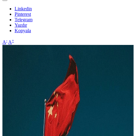
Linkedin
Pinterest
Telegram
Yazdır
Kopyala
-
+
A
A