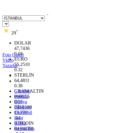
°
29
DOLAR
47,7436
0.18
Foto Galeri
EURO
Video
55,2510
Yazarlar
0.32
STERLİN
64,4811
0.38
GRAM ALTIN
Gündem
6660.55
Politika
0.03
Dünya
BİST100
Ekonomi
13.779
Otomobil
-14
Spor
BITCOIN
Kültür
64.944,08
Resmi İlan