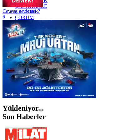
ZONGULDAK
ÇANAKKALE
Cevvaz ne demek?
ÇANKIRI
6
ÇORUM
İSTANBUL
İZMİR
ŞANLIURFA
ŞIRNAK
Yükleniyor...
Son Haberler