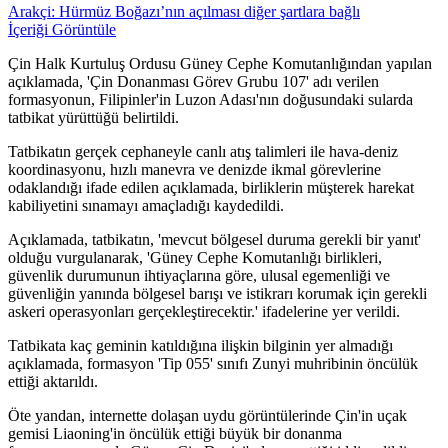
Arakçi: Hürmüz Boğazı’nın açılması diğer şartlara bağlı
İçeriği Görüntüle
Çin Halk Kurtuluş Ordusu Güney Cephe Komutanlığından yapılan
açıklamada, 'Çin Donanması Görev Grubu 107' adı verilen
formasyonun, Filipinler'in Luzon Adası'nın doğusundaki sularda
tatbikat yürüttüğü belirtildi.
Tatbikatın gerçek cephaneyle canlı atış talimleri ile hava-deniz
koordinasyonu, hızlı manevra ve denizde ikmal görevlerine
odaklandığı ifade edilen açıklamada, birliklerin müşterek harekat
kabiliyetini sınamayı amaçladığı kaydedildi.
Açıklamada, tatbikatın, 'mevcut bölgesel duruma gerekli bir yanıt'
olduğu vurgulanarak, 'Güney Cephe Komutanlığı birlikleri,
güvenlik durumunun ihtiyaçlarına göre, ulusal egemenliği ve
güvenliğin yanında bölgesel barışı ve istikrarı korumak için gerekli
askeri operasyonları gerçekleştirecektir.' ifadelerine yer verildi.
Tatbikata kaç geminin katıldığına ilişkin bilginin yer almadığı
açıklamada, formasyon 'Tip 055' sınıfı Zunyi muhribinin öncülük
ettiği aktarıldı.
Öte yandan, internette dolaşan uydu görüntülerinde Çin'in uçak
gemisi Liaoning'in öncülük ettiği büyük bir donanma