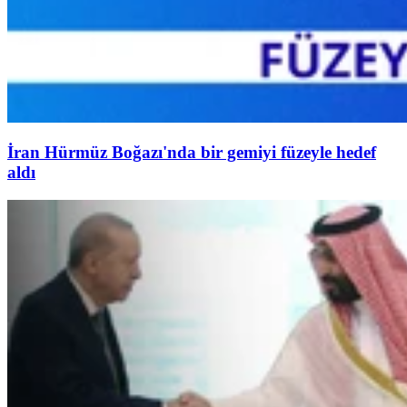
İran Hürmüz Boğazı'nda bir gemiyi füzeyle hedef
aldı