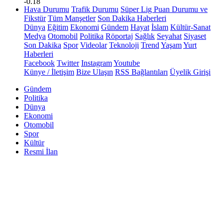
-0.18
Hava Durumu
Trafik Durumu
Süper Lig Puan Durumu ve
Fikstür
Tüm Manşetler
Son Dakika Haberleri
Dünya
Eğitim
Ekonomi
Gündem
Hayat
İslam
Kültür-Sanat
Medya
Otomobil
Politika
Röportaj
Sağlık
Seyahat
Siyaset
Son Dakika
Spor
Videolar
Teknoloji
Trend
Yaşam
Yurt
Haberleri
Facebook
Twitter
Instagram
Youtube
Künye / İletişim
Bize Ulaşın
RSS Bağlantıları
Üyelik Girişi
Gündem
Politika
Dünya
Ekonomi
Otomobil
Spor
Kültür
Resmi İlan