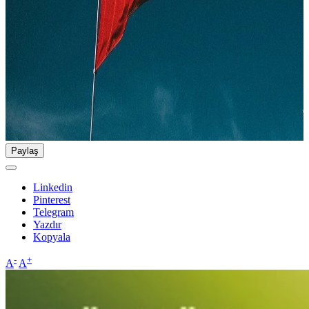
Paylaş
Linkedin
Pinterest
Telegram
Yazdır
Kopyala
-
+
A
A