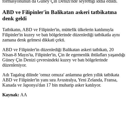
formasyonunun da Güney Çin Denizi'nde seyrettiği iddia edildi.
ABD ve Filipinler'in Balikatan askeri tatbikatına
denk geldi
Tatbikatın, ABD ve Filipinler'in, müttefik ülkelerin katılımıyla
Filipinler'in kuzey ve batı bölgelerinde düzenlediği tatbikatla aynı
zamana denk gelmesi dikkati çekti.
ABD ve Filipinler'in düzenlediği Balikatan askeri tatbikatı, 20
Nisan-8 Mayıs'ta, Filipinler'in, Çin ile egemenlik ihtilafları yaşandığı
Güney Çin Denizi çevresindeki kuzey ve batı bölgelerinde
düzenleniyor.
Adı Tagalog dilinde 'omuz omuza' anlamına gelen yıllık tatbikata
ABD ve Filipinler'in yanı sıra Avustralya, Yeni Zelanda, Fransa,
Kanada ve Japonya'dan 17 bin muharip asker katılıyor.
Kaynak:
AA