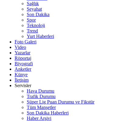
Sağlık
Seyahat
Son Dakika
Spor
Teknoloji
Trend
Yurt Haberleri
Foto Galeri
Video
Yazarlar
Röportaj
Biyografi
Anketler
Künye
İletişim
Servisler
Hava Durumu
Trafik Durumu
Süper Lig Puan Durumu ve Fikstür
Tüm Manşetler
Son Dakika Haberleri
Haber Arşivi