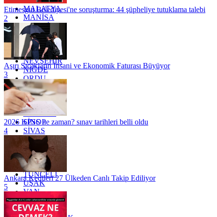
MALATYA
Etimesgut Belediyesi'ne soruşturma: 44 şüpheliye tutuklama talebi
MANİSA
2
MARDİN
MERSİN
MUĞLA
MUŞ
NEVŞEHİR
Aşırı Sıcakların İnsani ve Ekonomik Faturası Büyüyor
NİĞDE
3
ORDU
OSMANİYE
RİZE
SAKARYA
SAMSUN
SİNOP
2026 KPSS ne zaman? sınav tarihleri belli oldu
SİVAS
4
SİİRT
TEKİRDAĞ
TOKAT
TRABZON
TUNCELİ
Ankara Kedileri 27 Ülkeden Canlı Takip Ediliyor
UŞAK
5
VAN
YALOVA
YOZGAT