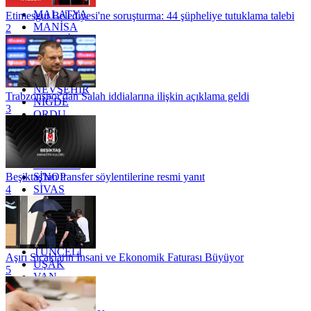
KİLİS
MALATYA
Etimesgut Belediyesi'ne soruşturma: 44 şüpheliye tutuklama talebi
MANİSA
2
MARDİN
MERSİN
MUĞLA
MUŞ
NEVŞEHİR
Trabzonspor'dan Salah iddialarına ilişkin açıklama geldi
NİĞDE
3
ORDU
OSMANİYE
RİZE
SAKARYA
SAMSUN
SİNOP
Beşiktaş'tan transfer söylentilerine resmi yanıt
SİVAS
4
SİİRT
TEKİRDAĞ
TOKAT
TRABZON
TUNCELİ
Aşırı Sıcakların İnsani ve Ekonomik Faturası Büyüyor
UŞAK
5
VAN
YALOVA
YOZGAT