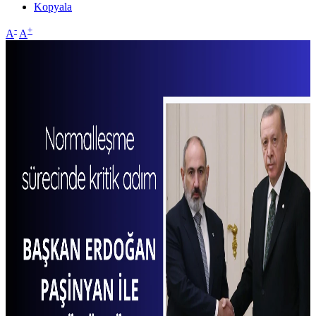
Kopyala
-
+
A
A