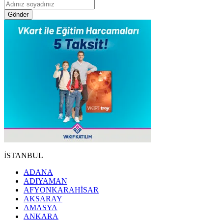
Gönder
İSTANBUL
ADANA
ADIYAMAN
AFYONKARAHİSAR
AKSARAY
AMASYA
ANKARA