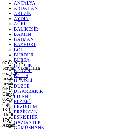
ANTALYA
ARDAHAN
ARTVİN
AYDIN
AĞRI
BALIKESİR
BARTIN
BATMAN
BAYBURT
BOLU
BURDUR
BURSA
07.08.2026
BİLECİK
Sonraki Vakte Kalan
BİNGÖL
05:31:44
BİTLİS
İmsak Namazı
DENİZLİ
İmsak
DÜZCE
04:17
DİYARBAKIR
Güneş
EDİRNE
05:59
ELAZIĞ
Öğle
ERZURUM
13:15
ERZİNCAN
İkindi
ESKİŞEHİR
17:07
GAZİANTEP
Akşam
GÜMÜŞHANE