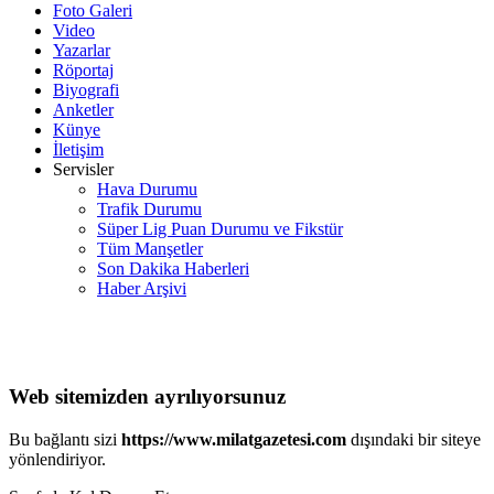
Foto Galeri
Video
Yazarlar
Röportaj
Biyografi
Anketler
Künye
İletişim
Servisler
Hava Durumu
Trafik Durumu
Süper Lig Puan Durumu ve Fikstür
Tüm Manşetler
Son Dakika Haberleri
Haber Arşivi
Web sitemizden ayrılıyorsunuz
Bu bağlantı sizi
https://www.milatgazetesi.com
dışındaki bir siteye
yönlendiriyor.