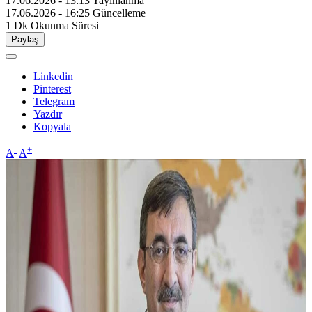
17.06.2026 - 13:13
Yayınlanma
17.06.2026 - 16:25
Güncelleme
1 Dk
Okunma Süresi
Paylaş
Linkedin
Pinterest
Telegram
Yazdır
Kopyala
-
+
A
A