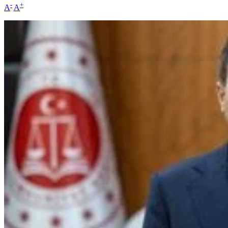
-
+
A
A