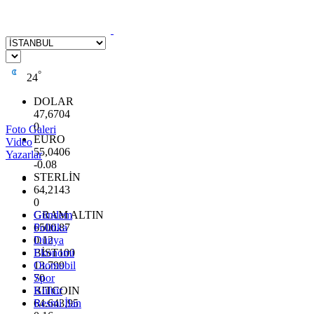
°
24
DOLAR
47,6704
0
Foto Galeri
EURO
Video
55,0406
Yazarlar
-0.08
STERLİN
64,2143
0
GRAM ALTIN
Gündem
6500.87
Politika
0.12
Dünya
BİST100
Ekonomi
13.799
Otomobil
70
Spor
BITCOIN
Kültür
64.643,95
Resmi İlan