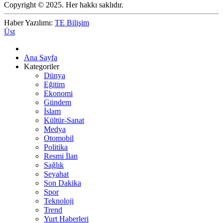
Copyright © 2025. Her hakkı saklıdır.
Haber Yazılımı:
TE Bilişim
Üst
Ana Sayfa
Kategoriler
Dünya
Eğitim
Ekonomi
Gündem
İslam
Kültür-Sanat
Medya
Otomobil
Politika
Resmi İlan
Sağlık
Seyahat
Son Dakika
Spor
Teknoloji
Trend
Yurt Haberleri