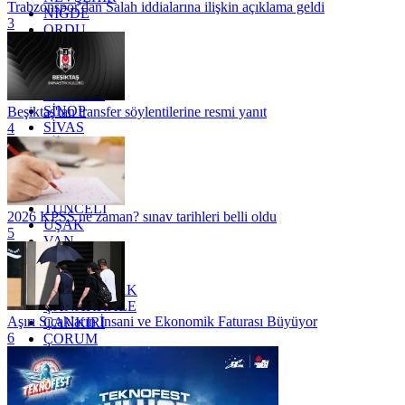
Trabzonspor'dan Salah iddialarına ilişkin açıklama geldi
NİĞDE
3
ORDU
OSMANİYE
RİZE
SAKARYA
SAMSUN
SİNOP
Beşiktaş'tan transfer söylentilerine resmi yanıt
SİVAS
4
SİİRT
TEKİRDAĞ
TOKAT
TRABZON
TUNCELİ
2026 KPSS ne zaman? sınav tarihleri belli oldu
UŞAK
5
VAN
YALOVA
YOZGAT
ZONGULDAK
ÇANAKKALE
Aşırı Sıcakların İnsani ve Ekonomik Faturası Büyüyor
ÇANKIRI
6
ÇORUM
İSTANBUL
İZMİR
ŞANLIURFA
ŞIRNAK