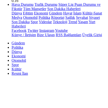
0.16
Hava Durumu
Trafik Durumu
Süper Lig Puan Durumu ve
Fikstür
Tüm Manşetler
Son Dakika Haberleri
Dünya
Eğitim
Ekonomi
Gündem
Hayat
İslam
Kültür-Sanat
Medya
Otomobil
Politika
Röportaj
Sağlık
Seyahat
Siyaset
Son Dakika
Spor
Videolar
Teknoloji
Trend
Yaşam
Yurt
Haberleri
Facebook
Twitter
Instagram
Youtube
Künye / İletişim
Bize Ulaşın
RSS Bağlantıları
Üyelik Girişi
Gündem
Politika
Dünya
Ekonomi
Otomobil
Spor
Kültür
Resmi İlan