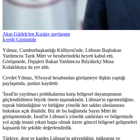
Akın Gürlek'ten Kızılay paylaşımı
İçeriği Görüntüle
Yılmaz, Cumhurbaşkanlığı Külliyesi'nde, Lübnan Başbakan
Yardımcısı Tarık Mitri ve beraberindeki heyeti kabul etti.
Görüşmede, Dışişleri Bakan Yardımcısı Büyükelçi Musa
Kulaklıkaya da yer aldı.
Cevdet Yılmaz, NSosyal hesabından görüşmeye ilişkin yaptığı
paylaşımda, şunları kaydetti:
'İsrail'in yayılmacı politikalarına karşı bölgesel dayanışmanın
güçlendirilmesi büyük önem taşımaktadır. Lübnan'ın egemenliğine,
toprak bütünlüğüne ve birliğine yönelik her saldırı uluslararası
hukukun açık ihlalidir. Biz de bu bağlamda Sayın Mitri ile
görüşmemizde, İsrail'in Lübnan'a yönelik saldırıları ve bölgemizde
yol açtığı insani yıkım başta olmak üzere güncel bölgesel gelişmeleri
kapsamlı bir şekilde değerlendirdik.
Türkiye, dost ve kardeş Lübnan'ın güvenliğini, istikrarını ve