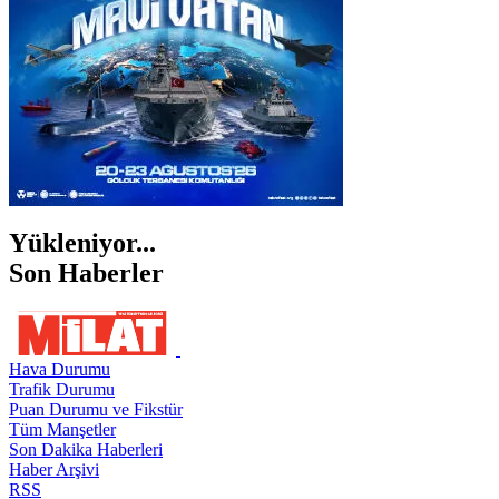
Yükleniyor...
Son Haberler
Hava Durumu
Trafik Durumu
Puan Durumu ve Fikstür
Tüm Manşetler
Son Dakika Haberleri
Haber Arşivi
RSS