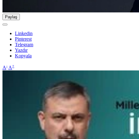
Paylaş
Linkedin
Pinterest
Telegram
Yazdır
Kopyala
-
+
A
A