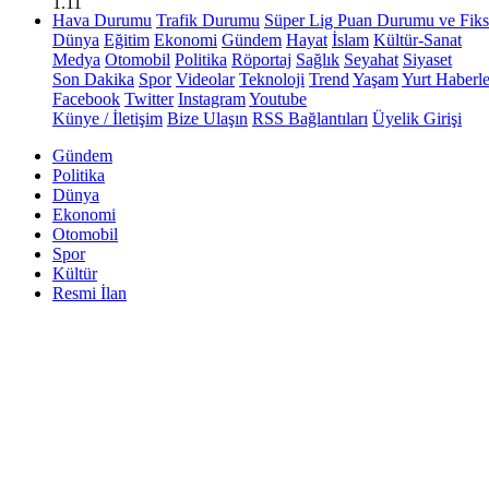
1.11
Hava Durumu
Trafik Durumu
Süper Lig Puan Durumu ve Fiks
Dünya
Eğitim
Ekonomi
Gündem
Hayat
İslam
Kültür-Sanat
Medya
Otomobil
Politika
Röportaj
Sağlık
Seyahat
Siyaset
Son Dakika
Spor
Videolar
Teknoloji
Trend
Yaşam
Yurt Haberle
Facebook
Twitter
Instagram
Youtube
Künye / İletişim
Bize Ulaşın
RSS Bağlantıları
Üyelik Girişi
Gündem
Politika
Dünya
Ekonomi
Otomobil
Spor
Kültür
Resmi İlan