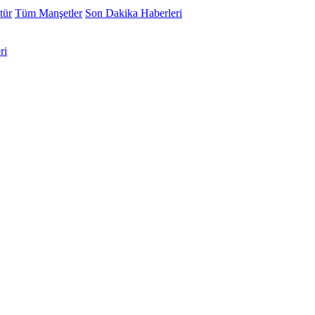
tür
Tüm Manşetler
Son Dakika Haberleri
ri