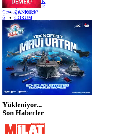
ZONGULDAK
ÇANAKKALE
Cevvaz ne demek?
ÇANKIRI
6
ÇORUM
İSTANBUL
İZMİR
ŞANLIURFA
ŞIRNAK
Yükleniyor...
Son Haberler