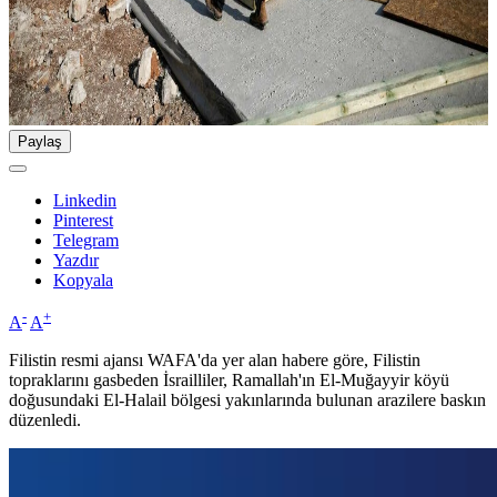
Paylaş
Linkedin
Pinterest
Telegram
Yazdır
Kopyala
-
+
A
A
Filistin resmi ajansı WAFA'da yer alan habere göre, Filistin
topraklarını gasbeden İsrailliler, Ramallah'ın El-Muğayyir köyü
doğusundaki El-Halail bölgesi yakınlarında bulunan arazilere baskın
düzenledi.