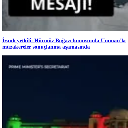
İranlı yetkili: Hürmüz Boğazı konusunda Umman'la
müzakereler sonuçlanma aşamasında