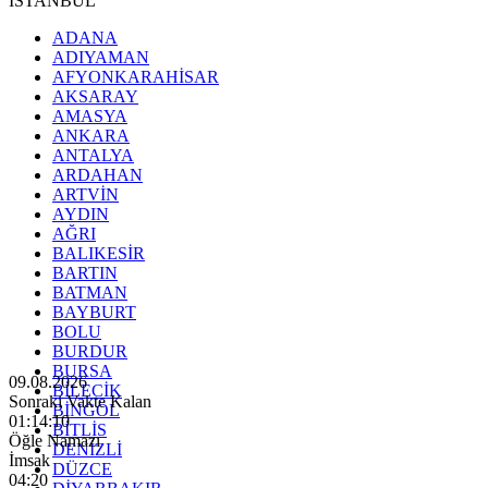
İSTANBUL
ADANA
ADIYAMAN
AFYONKARAHİSAR
AKSARAY
AMASYA
ANKARA
ANTALYA
ARDAHAN
ARTVİN
AYDIN
AĞRI
BALIKESİR
BARTIN
BATMAN
BAYBURT
BOLU
BURDUR
BURSA
09.08.2026
BİLECİK
Sonraki Vakte Kalan
BİNGÖL
01:14:08
BİTLİS
Öğle Namazı
DENİZLİ
İmsak
DÜZCE
04:20