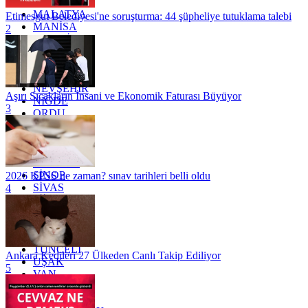
KİLİS
MALATYA
Etimesgut Belediyesi'ne soruşturma: 44 şüpheliye tutuklama talebi
MANİSA
2
MARDİN
MERSİN
MUĞLA
MUŞ
NEVŞEHİR
Aşırı Sıcakların İnsani ve Ekonomik Faturası Büyüyor
NİĞDE
3
ORDU
OSMANİYE
RİZE
SAKARYA
SAMSUN
SİNOP
2026 KPSS ne zaman? sınav tarihleri belli oldu
SİVAS
4
SİİRT
TEKİRDAĞ
TOKAT
TRABZON
TUNCELİ
Ankara Kedileri 27 Ülkeden Canlı Takip Ediliyor
UŞAK
5
VAN
YALOVA
YOZGAT