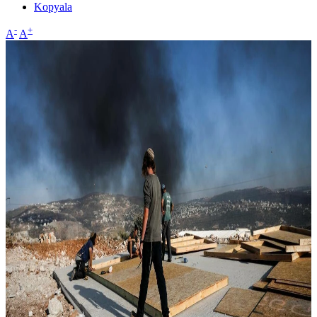
Kopyala
-
+
A
A