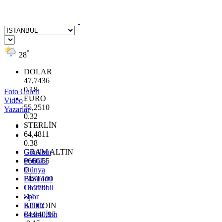
°
28
DOLAR
47,7436
0.18
Foto Galeri
EURO
Video
55,2510
Yazarlar
0.32
STERLİN
64,4811
0.38
GRAM ALTIN
Gündem
6660.55
Politika
0
Dünya
BİST100
Ekonomi
13.779
Otomobil
-14
Spor
BITCOIN
Kültür
64.840,97
Resmi İlan