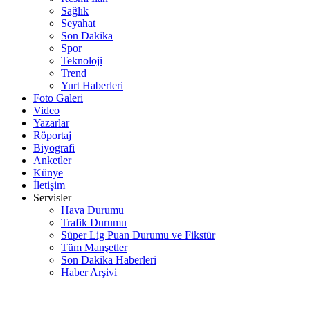
Sağlık
Seyahat
Son Dakika
Spor
Teknoloji
Trend
Yurt Haberleri
Foto Galeri
Video
Yazarlar
Röportaj
Biyografi
Anketler
Künye
İletişim
Servisler
Hava Durumu
Trafik Durumu
Süper Lig Puan Durumu ve Fikstür
Tüm Manşetler
Son Dakika Haberleri
Haber Arşivi