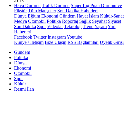
-0.15
Hava Durumu
Trafik Durumu
Süper Lig Puan Durumu ve
Fikstür
Tüm Manşetler
Son Dakika Haberleri
Dünya
Eğitim
Ekonomi
Gündem
Hayat
İslam
Kültür-Sanat
Medya
Otomobil
Politika
Röportaj
Sağlık
Seyahat
Siyaset
Son Dakika
Spor
Videolar
Teknoloji
Trend
Yaşam
Yurt
Haberleri
Facebook
Twitter
Instagram
Youtube
Künye / İletişim
Bize Ulaşın
RSS Bağlantıları
Üyelik Girişi
Gündem
Politika
Dünya
Ekonomi
Otomobil
Spor
Kültür
Resmi İlan