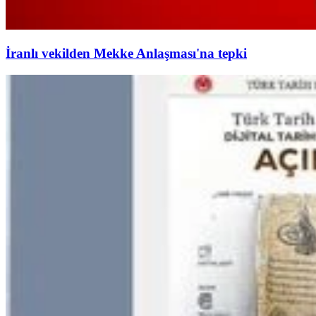
İranlı vekilden Mekke Anlaşması'na tepki