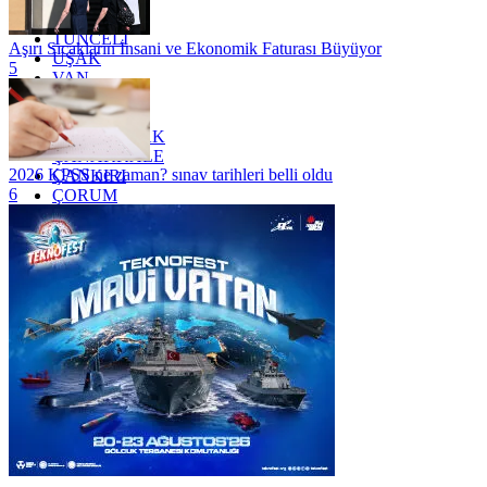
TRABZON
TUNCELİ
Aşırı Sıcakların İnsani ve Ekonomik Faturası Büyüyor
UŞAK
5
VAN
YALOVA
YOZGAT
ZONGULDAK
ÇANAKKALE
2026 KPSS ne zaman? sınav tarihleri belli oldu
ÇANKIRI
6
ÇORUM
İSTANBUL
İZMİR
ŞANLIURFA
ŞIRNAK