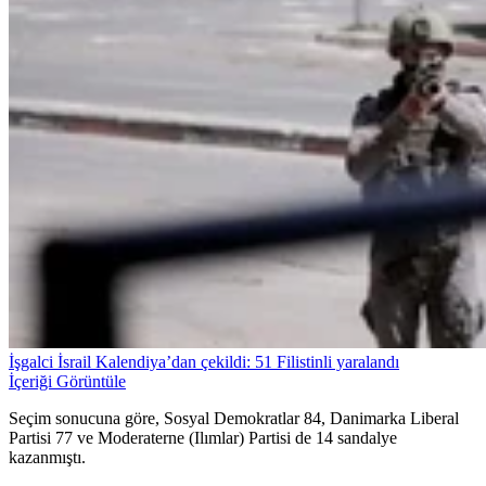
İşgalci İsrail Kalendiya’dan çekildi: 51 Filistinli yaralandı
İçeriği Görüntüle
Seçim sonucuna göre, Sosyal Demokratlar 84, Danimarka Liberal
Partisi 77 ve Moderaterne (Ilımlar) Partisi de 14 sandalye
kazanmıştı.