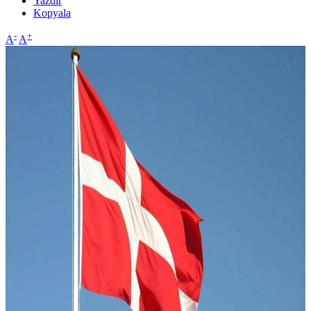
Yazdır
Kopyala
-
+
A
A