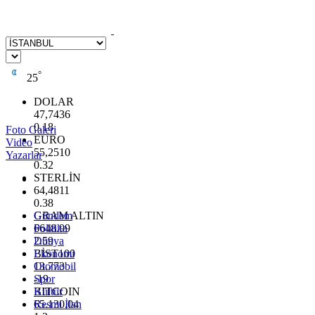
°
25
DOLAR
47,7436
0.18
Foto Galeri
EURO
Video
55,2510
Yazarlar
0.32
STERLİN
64,4811
0.38
GRAM ALTIN
Gündem
6648.99
Politika
2.59
Dünya
BİST100
Ekonomi
13.773
Otomobil
-19
Spor
BITCOIN
Kültür
65.130,04
Resmi İlan