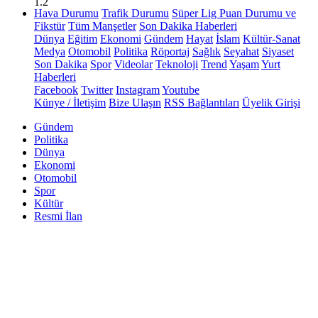
1.2
Hava Durumu
Trafik Durumu
Süper Lig Puan Durumu ve
Fikstür
Tüm Manşetler
Son Dakika Haberleri
Dünya
Eğitim
Ekonomi
Gündem
Hayat
İslam
Kültür-Sanat
Medya
Otomobil
Politika
Röportaj
Sağlık
Seyahat
Siyaset
Son Dakika
Spor
Videolar
Teknoloji
Trend
Yaşam
Yurt
Haberleri
Facebook
Twitter
Instagram
Youtube
Künye / İletişim
Bize Ulaşın
RSS Bağlantıları
Üyelik Girişi
Gündem
Politika
Dünya
Ekonomi
Otomobil
Spor
Kültür
Resmi İlan