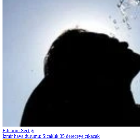
Editörün Seçtiği
İzmir hava durumu: Sıcaklık 35 dereceye çıkacak