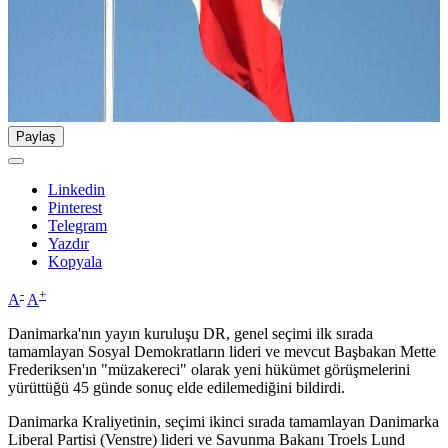
Paylaş
Linkedin
Pinterest
Telegram
Yazdır
Kopyala
-
+
A
A
Danimarka'nın yayın kuruluşu DR, genel seçimi ilk sırada
tamamlayan Sosyal Demokratların lideri ve mevcut Başbakan Mette
Frederiksen'ın "müzakereci" olarak yeni hükümet görüşmelerini
yürüttüğü 45 günde sonuç elde edilemediğini bildirdi.
Danimarka Kraliyetinin, seçimi ikinci sırada tamamlayan Danimarka
Liberal Partisi (Venstre) lideri ve Savunma Bakanı Troels Lund