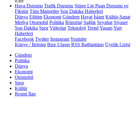
0.69
Hava Durumu
Trafik Durumu
Süper Lig Puan Durumu ve
Fikstür
Tüm Manşetler
Son Dakika Haberleri
Dünya
Eğitim
Ekonomi
Gündem
Hayat
İslam
Kültür-Sanat
Medya
Otomobil
Politika
Röportaj
Sağlık
Seyahat
Siyaset
Son Dakika
Spor
Videolar
Teknoloji
Trend
Yaşam
Yurt
Haberleri
Facebook
Twitter
Instagram
Youtube
Künye / İletişim
Bize Ulaşın
RSS Bağlantıları
Üyelik Girişi
Gündem
Politika
Dünya
Ekonomi
Otomobil
Spor
Kültür
Resmi İlan