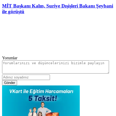
MİT Başkanı Kalın, Suriye Dışişleri Bakanı Şeybani
ile görüştü
Yorumlar
Gönder