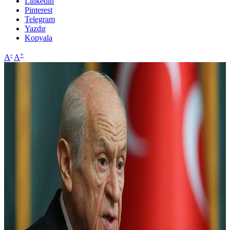
Linkedin
Pinterest
Telegram
Yazdır
Kopyala
-
+
A
A