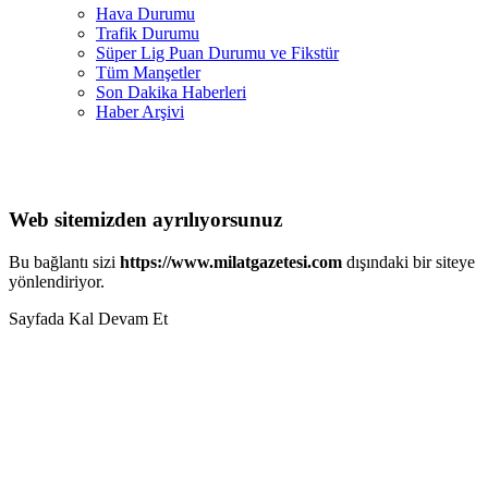
Hava Durumu
Trafik Durumu
Süper Lig Puan Durumu ve Fikstür
Tüm Manşetler
Son Dakika Haberleri
Haber Arşivi
Web sitemizden ayrılıyorsunuz
Bu bağlantı sizi
https://www.milatgazetesi.com
dışındaki bir siteye
yönlendiriyor.
Sayfada Kal
Devam Et