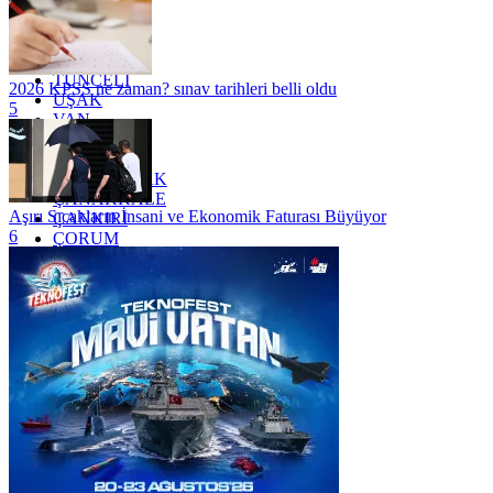
SİİRT
TEKİRDAĞ
TOKAT
TRABZON
TUNCELİ
2026 KPSS ne zaman? sınav tarihleri belli oldu
UŞAK
5
VAN
YALOVA
YOZGAT
ZONGULDAK
ÇANAKKALE
Aşırı Sıcakların İnsani ve Ekonomik Faturası Büyüyor
ÇANKIRI
6
ÇORUM
İSTANBUL
İZMİR
ŞANLIURFA
ŞIRNAK