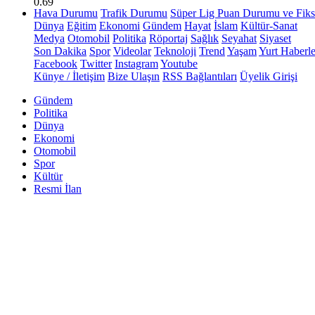
0.69
Hava Durumu
Trafik Durumu
Süper Lig Puan Durumu ve Fiks
Dünya
Eğitim
Ekonomi
Gündem
Hayat
İslam
Kültür-Sanat
Medya
Otomobil
Politika
Röportaj
Sağlık
Seyahat
Siyaset
Son Dakika
Spor
Videolar
Teknoloji
Trend
Yaşam
Yurt Haberle
Facebook
Twitter
Instagram
Youtube
Künye / İletişim
Bize Ulaşın
RSS Bağlantıları
Üyelik Girişi
Gündem
Politika
Dünya
Ekonomi
Otomobil
Spor
Kültür
Resmi İlan