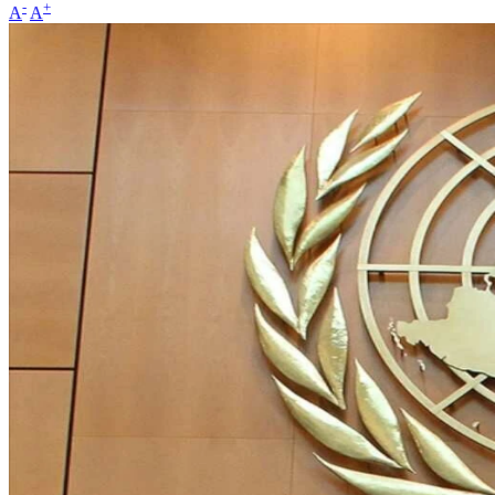
-
+
A
A