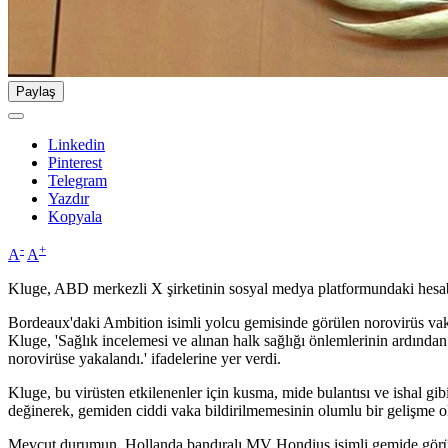
Paylaş
Linkedin
Pinterest
Telegram
Yazdır
Kopyala
-
+
A
A
Kluge, ABD merkezli X şirketinin sosyal medya platformundaki hesa
Bordeaux'daki Ambition isimli yolcu gemisinde görülen norovirüs vakala
Kluge, 'Sağlık incelemesi ve alınan halk sağlığı önlemlerinin ardından
norovirüse yakalandı.' ifadelerine yer verdi.
Kluge, bu virüsten etkilenenler için kusma, mide bulantısı ve ishal gi
değinerek, gemiden ciddi vaka bildirilmemesinin olumlu bir gelişme ol
Mevcut durumun, Hollanda bandıralı MV Hondius isimli gemide görüle