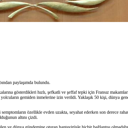
bından paylaşımda bulundu.
rına gösterdikleri hızlı, şefkatli ve şeffaf tepki için Fransız makamları
 yolcuların gemiden inmelerine izin verildi. Yaklaşık 50 kişi, dünya gen
bi semptomların özellikle evden uzakta, seyahat ederken son derece raha
duğunun altını çizdi.
n ve dünya gündemine oturan hantavirüsle hiçbir bağlantısı olmadığı