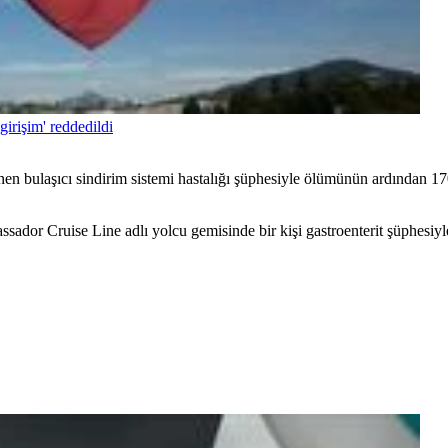
irişim' reddedildi
nen bulaşıcı sindirim sistemi hastalığı şüphesiyle ölümünün ardından 1
ador Cruise Line adlı yolcu gemisinde bir kişi gastroenterit şüphesiyl