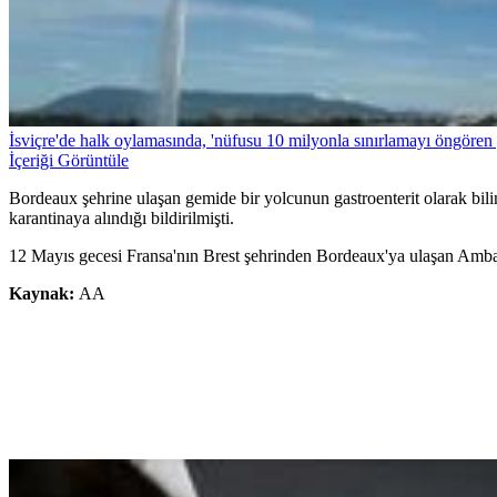
İsviçre'de halk oylamasında, 'nüfusu 10 milyonla sınırlamayı öngören g
İçeriği Görüntüle
Bordeaux şehrine ulaşan gemide bir yolcunun gastroenterit olarak bili
karantinaya alındığı bildirilmişti.
12 Mayıs gecesi Fransa'nın Brest şehrinden Bordeaux'ya ulaşan Ambass
Kaynak:
AA