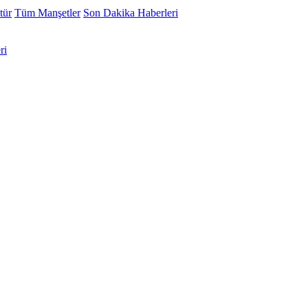
tür
Tüm Manşetler
Son Dakika Haberleri
ri