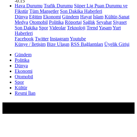
-0.15
Hava Durumu
Trafik Durumu
Süper Lig Puan Durumu ve
Fikstür
Tüm Manşetler
Son Dakika Haberleri
Dünya
Eğitim
Ekonomi
Gündem
Hayat
İslam
Kültür-Sanat
Medya
Otomobil
Politika
Röportaj
Sağlık
Seyahat
Siyaset
Son Dakika
Spor
Videolar
Teknoloji
Trend
Yaşam
Yurt
Haberleri
Facebook
Twitter
Instagram
Youtube
Künye / İletişim
Bize Ulaşın
RSS Bağlantıları
Üyelik Girişi
Gündem
Politika
Dünya
Ekonomi
Otomobil
Spor
Kültür
Resmi İlan
Cenevre