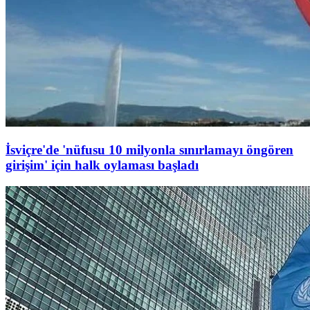
İsviçre'de 'nüfusu 10 milyonla sınırlamayı öngören
girişim' için halk oylaması başladı