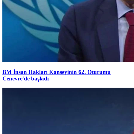
BM İnsan Hakları Konseyinin 62. Oturumu
Cenevre'de başladı