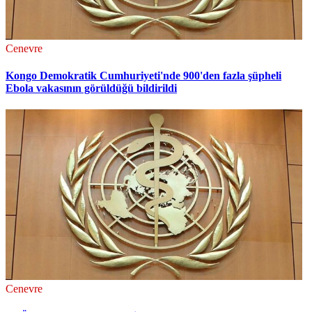
Cenevre
Kongo Demokratik Cumhuriyeti'nde 900'den fazla şüpheli
Ebola vakasının görüldüğü bildirildi
Cenevre