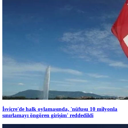
İsviçre'de halk oylamasında, 'nüfusu 10 milyonla
sınırlamayı öngören girişim' reddedildi