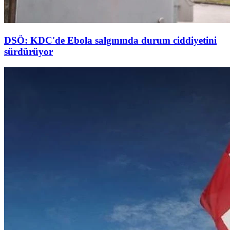
DSÖ: KDC'de Ebola salgınında durum ciddiyetini
sürdürüyor