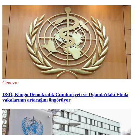
Cenevre
DSÖ, Kongo Demokratik Cumhuriyeti ve Uganda'daki Ebola
vakalarının artacağını öngörüyor