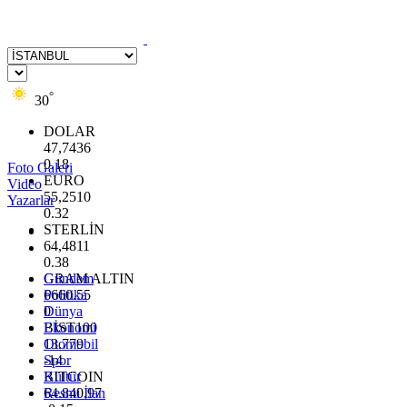
°
30
DOLAR
47,7436
0.18
Foto Galeri
EURO
Video
55,2510
Yazarlar
0.32
STERLİN
64,4811
0.38
GRAM ALTIN
Gündem
6660.55
Politika
0
Dünya
BİST100
Ekonomi
13.779
Otomobil
-14
Spor
BITCOIN
Kültür
64.840,97
Resmi İlan