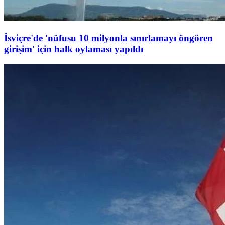
İsviçre'de 'nüfusu 10 milyonla sınırlamayı öngören
girişim' için halk oylaması yapıldı