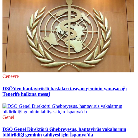
Cenevre
DSÖ'den hantavirüslü hastaları taşıyan geminin yanaşacağı
Tenerife halkına mesaj
Genel
DSÖ Genel Direktörü Ghebreyesus, hantavirüs vakalarının
bildirildiği geminin tahliyesi için İspanya'da