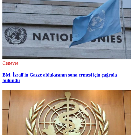
Cenevre
BM, İsrail'in Gazze ablukasının sona ermesi için çağrıda
bulundu