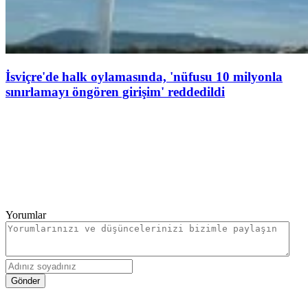
İsviçre'de halk oylamasında, 'nüfusu 10 milyonla
sınırlamayı öngören girişim' reddedildi
Yorumlar
Gönder