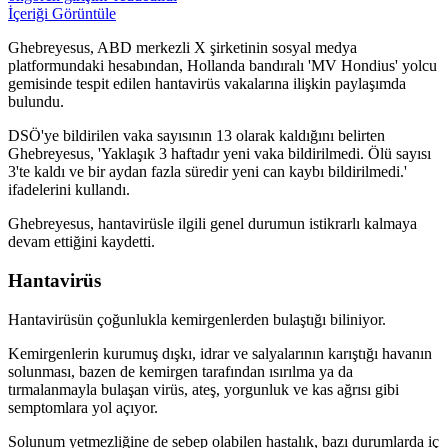
İçeriği Görüntüle
Ghebreyesus, ABD merkezli X şirketinin sosyal medya
platformundaki hesabından, Hollanda bandıralı 'MV Hondius' yolcu
gemisinde tespit edilen hantavirüs vakalarına ilişkin paylaşımda
bulundu.
DSÖ'ye bildirilen vaka sayısının 13 olarak kaldığını belirten
Ghebreyesus, 'Yaklaşık 3 haftadır yeni vaka bildirilmedi. Ölü sayısı
3'te kaldı ve bir aydan fazla süredir yeni can kaybı bildirilmedi.'
ifadelerini kullandı.
Ghebreyesus, hantavirüsle ilgili genel durumun istikrarlı kalmaya
devam ettiğini kaydetti.
Hantavirüs
Hantavirüsün çoğunlukla kemirgenlerden bulaştığı biliniyor.
Kemirgenlerin kurumuş dışkı, idrar ve salyalarının karıştığı havanın
solunması, bazen de kemirgen tarafından ısırılma ya da
tırmalanmayla bulaşan virüs, ateş, yorgunluk ve kas ağrısı gibi
semptomlara yol açıyor.
Solunum yetmezliğine de sebep olabilen hastalık, bazı durumlarda iç