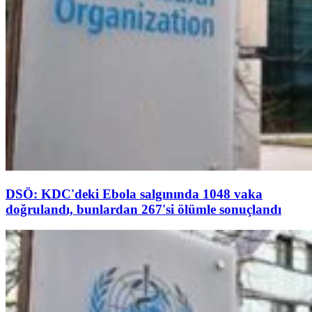
DSÖ: KDC'deki Ebola salgınında 1048 vaka
doğrulandı, bunlardan 267'si ölümle sonuçlandı