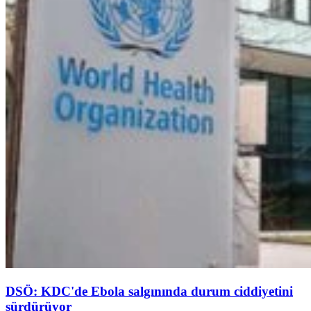
DSÖ: KDC'de Ebola salgınında durum ciddiyetini
sürdürüyor