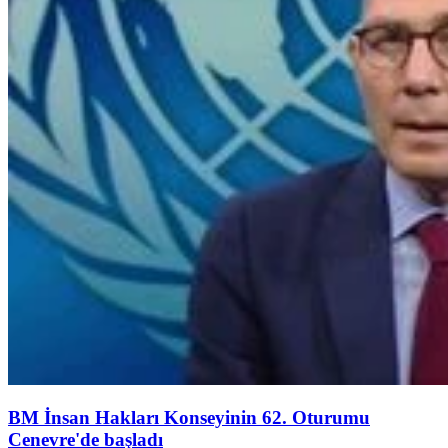
BM İnsan Hakları Konseyinin 62. Oturumu
Cenevre'de başladı