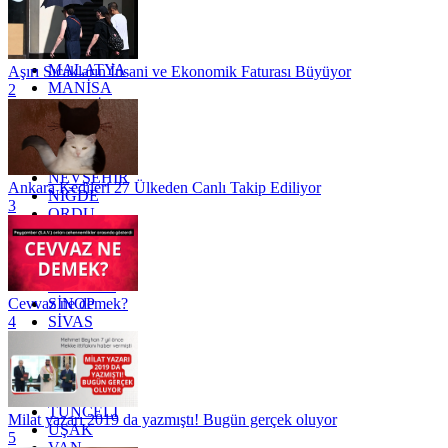
KONYA
KÜTAHYA
KİLİS
MALATYA
Aşırı Sıcakların İnsani ve Ekonomik Faturası Büyüyor
MANİSA
2
MARDİN
MERSİN
MUĞLA
MUŞ
NEVŞEHİR
Ankara Kedileri 27 Ülkeden Canlı Takip Ediliyor
NİĞDE
3
ORDU
OSMANİYE
RİZE
SAKARYA
SAMSUN
SİNOP
Cevvaz ne demek?
SİVAS
4
SİİRT
TEKİRDAĞ
TOKAT
TRABZON
TUNCELİ
Milat yazarı 2019 da yazmıştı! Bugün gerçek oluyor
UŞAK
5
VAN