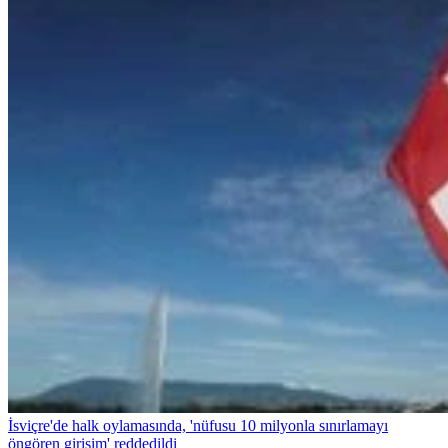
İsviçre'de halk oylamasında, 'nüfusu 10 milyonla sınırlamayı
öngören girişim' reddedildi