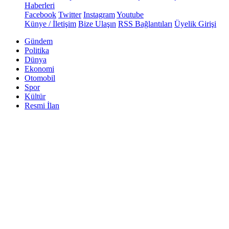
Haberleri
Facebook
Twitter
Instagram
Youtube
Künye / İletişim
Bize Ulaşın
RSS Bağlantıları
Üyelik Girişi
Gündem
Politika
Dünya
Ekonomi
Otomobil
Spor
Kültür
Resmi İlan