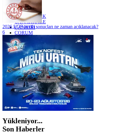
YALOVA
YOZGAT
ZONGULDAK
ÇANAKKALE
2026 LGS tercih sonuçları ne zaman açıklanacak?
ÇANKIRI
6
ÇORUM
İSTANBUL
İZMİR
ŞANLIURFA
ŞIRNAK
Yükleniyor...
Son Haberler