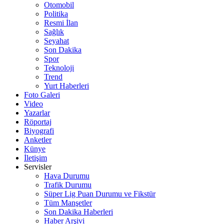
Otomobil
Politika
Resmi İlan
Sağlık
Seyahat
Son Dakika
Spor
Teknoloji
Trend
Yurt Haberleri
Foto Galeri
Video
Yazarlar
Röportaj
Biyografi
Anketler
Künye
İletişim
Servisler
Hava Durumu
Trafik Durumu
Süper Lig Puan Durumu ve Fikstür
Tüm Manşetler
Son Dakika Haberleri
Haber Arşivi