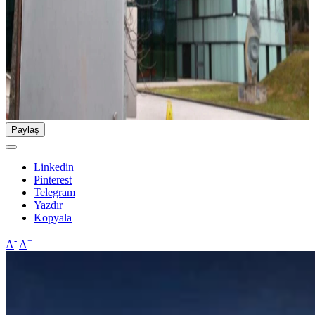
Paylaş
Linkedin
Pinterest
Telegram
Yazdır
Kopyala
-
+
A
A