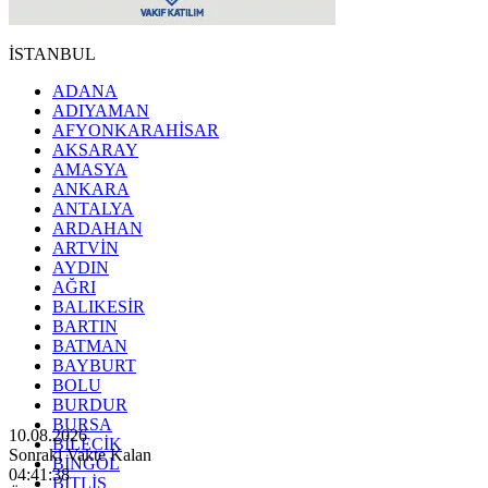
İSTANBUL
ADANA
ADIYAMAN
AFYONKARAHİSAR
AKSARAY
AMASYA
ANKARA
ANTALYA
ARDAHAN
ARTVİN
AYDIN
AĞRI
BALIKESİR
BARTIN
BATMAN
BAYBURT
BOLU
BURDUR
BURSA
10.08.2026
BİLECİK
Sonraki Vakte Kalan
BİNGÖL
04:41:36
BİTLİS