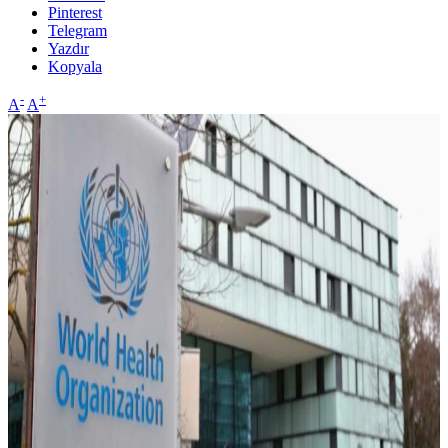
Pinterest
Telegram
Yazdır
Kopyala
-
+
A
A