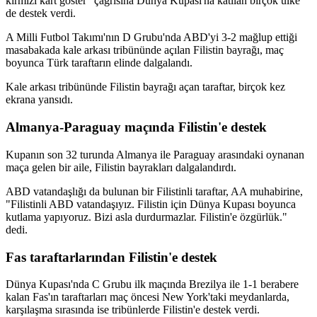
kırmızı kart göster" çağrısına Dünya Kupası'na katılan birçok ülke
de destek verdi.
A Milli Futbol Takımı'nın D Grubu'nda ABD'yi 3-2 mağlup ettiği
masabakada kale arkası tribününde açılan Filistin bayrağı, maç
boyunca Türk taraftarın elinde dalgalandı.
Kale arkası tribününde Filistin bayrağı açan taraftar, birçok kez
ekrana yansıdı.
Almanya-Paraguay maçında Filistin'e destek
Kupanın son 32 turunda Almanya ile Paraguay arasındaki oynanan
maça gelen bir aile, Filistin bayrakları dalgalandırdı.
ABD vatandaşlığı da bulunan bir Filistinli taraftar, AA muhabirine,
"Filistinli ABD vatandaşıyız. Filistin için Dünya Kupası boyunca
kutlama yapıyoruz. Bizi asla durdurmazlar. Filistin'e özgürlük."
dedi.
Fas taraftarlarından Filistin'e destek
Dünya Kupası'nda C Grubu ilk maçında Brezilya ile 1-1 berabere
kalan Fas'ın taraftarları maç öncesi New York'taki meydanlarda,
karşılaşma sırasında ise tribünlerde Filistin'e destek verdi.