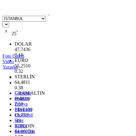
°
25
DOLAR
47,7436
0.18
Foto Galeri
EURO
Video
55,2510
Yazarlar
0.32
STERLİN
64,4811
0.38
GRAM ALTIN
Gündem
6648.99
Politika
2.59
Dünya
BİST100
Ekonomi
13.773
Otomobil
-19
Spor
BITCOIN
Kültür
64.960,21
Resmi İlan