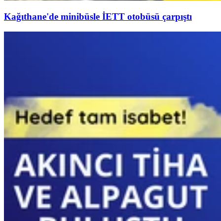
Kağıthane'de minibüsle İETT otobüsü çarpıştı