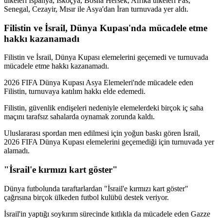
ülkeleri İspanya, İskoçya, Bosna Hersek, Afrika ülkeleri Fas,
Senegal, Cezayir, Mısır ile Asya'dan İran turnuvada yer aldı.
Filistin ve İsrail, Dünya Kupası'nda mücadele etme
hakkı kazanamadı
Filistin ve İsrail, Dünya Kupası elemelerini geçemedi ve turnuvada
mücadele etme hakkı kazanamadı.
2026 FIFA Dünya Kupası Asya Elemeleri'nde mücadele eden
Filistin, turnuvaya katılım hakkı elde edemedi.
Filistin, güvenlik endişeleri nedeniyle elemelerdeki birçok iç saha
maçını tarafsız sahalarda oynamak zorunda kaldı.
Uluslararası spordan men edilmesi için yoğun baskı gören İsrail,
2026 FIFA Dünya Kupası elemelerini geçemediği için turnuvada yer
alamadı.
"İsrail'e kırmızı kart göster"
Dünya futbolunda taraftarlardan "İsrail'e kırmızı kart göster"
çağrısına birçok ülkeden futbol kulübü destek veriyor.
İsrail'in yaptığı soykırım sürecinde kıtlıkla da mücadele eden Gazze