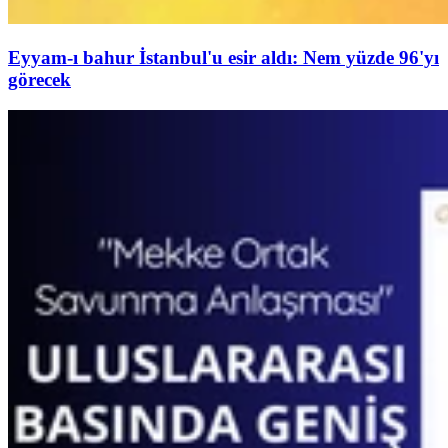
Eyyam-ı bahur İstanbul'u esir aldı: Nem yüzde 96'yı
görecek