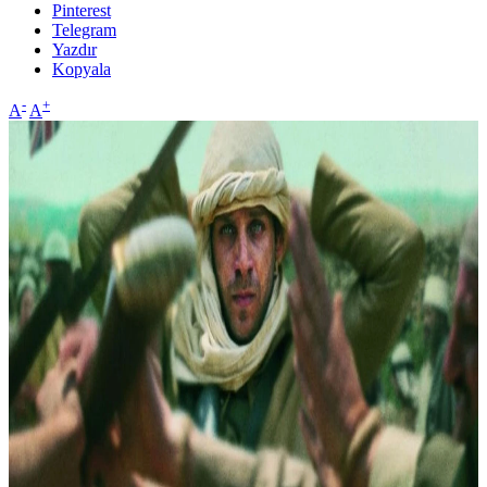
Pinterest
Telegram
Yazdır
Kopyala
-
+
A
A