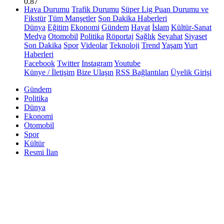
0.87
Hava Durumu
Trafik Durumu
Süper Lig Puan Durumu ve
Fikstür
Tüm Manşetler
Son Dakika Haberleri
Dünya
Eğitim
Ekonomi
Gündem
Hayat
İslam
Kültür-Sanat
Medya
Otomobil
Politika
Röportaj
Sağlık
Seyahat
Siyaset
Son Dakika
Spor
Videolar
Teknoloji
Trend
Yaşam
Yurt
Haberleri
Facebook
Twitter
Instagram
Youtube
Künye / İletişim
Bize Ulaşın
RSS Bağlantıları
Üyelik Girişi
Gündem
Politika
Dünya
Ekonomi
Otomobil
Spor
Kültür
Resmi İlan