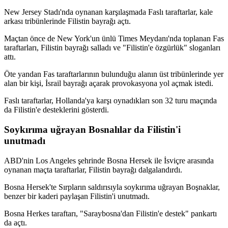
New Jersey Stadı'nda oynanan karşılaşmada Faslı taraftarlar, kale
arkası tribünlerinde Filistin bayrağı açtı.
Maçtan önce de New York'un ünlü Times Meydanı'nda toplanan Fas
taraftarları, Filistin bayrağı salladı ve "Filistin'e özgürlük" sloganları
attı.
Öte yandan Fas taraftarlarının bulunduğu alanın üst tribünlerinde yer
alan bir kişi, İsrail bayrağı açarak provokasyona yol açmak istedi.
Faslı taraftarlar, Hollanda'ya karşı oynadıkları son 32 turu maçında
da Filistin'e desteklerini gösterdi.
Soykırıma uğrayan Bosnalılar da Filistin'i
unutmadı
ABD'nin Los Angeles şehrinde Bosna Hersek ile İsviçre arasında
oynanan maçta taraftarlar, Filistin bayrağı dalgalandırdı.
Bosna Hersek'te Sırpların saldırısıyla soykırıma uğrayan Boşnaklar,
benzer bir kaderi paylaşan Filistin'i unutmadı.
Bosna Herkes taraftarı, "Saraybosna'dan Filistin'e destek" pankartı
da açtı.