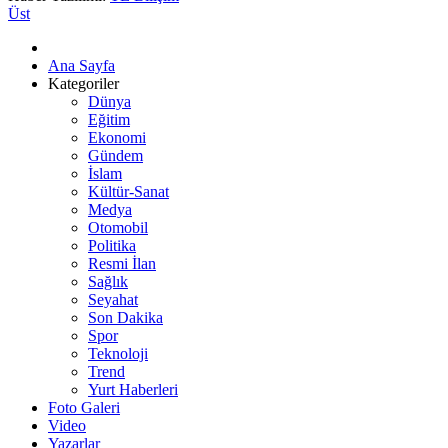
Üst
Ana Sayfa
Kategoriler
Dünya
Eğitim
Ekonomi
Gündem
İslam
Kültür-Sanat
Medya
Otomobil
Politika
Resmi İlan
Sağlık
Seyahat
Son Dakika
Spor
Teknoloji
Trend
Yurt Haberleri
Foto Galeri
Video
Yazarlar