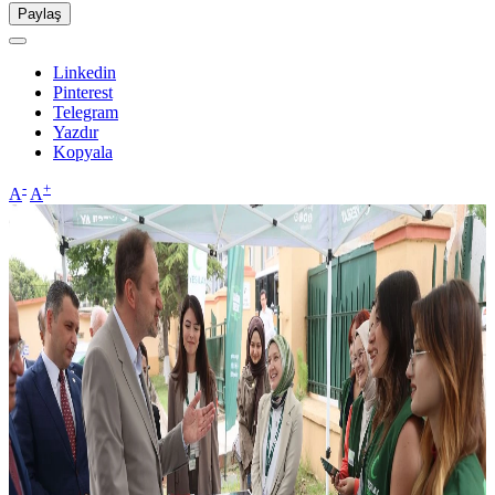
Paylaş
Linkedin
Pinterest
Telegram
Yazdır
Kopyala
-
+
A
A