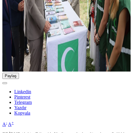
Paylaş
Linkedin
Pinterest
Telegram
Yazdır
Kopyala
-
+
A
A