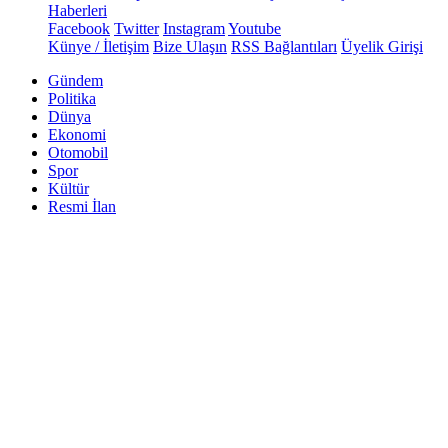
Haberleri
Facebook
Twitter
Instagram
Youtube
Künye / İletişim
Bize Ulaşın
RSS Bağlantıları
Üyelik Girişi
Gündem
Politika
Dünya
Ekonomi
Otomobil
Spor
Kültür
Resmi İlan