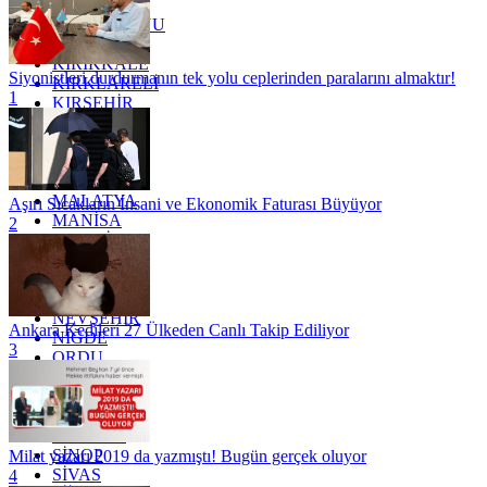
KARS
KASTAMONU
KAYSERİ
KIRIKKALE
Siyonistleri durdurmanın tek yolu ceplerinden paralarını almaktır!
KIRKLARELİ
1
KIRŞEHİR
KOCAELİ
KONYA
KÜTAHYA
KİLİS
MALATYA
Aşırı Sıcakların İnsani ve Ekonomik Faturası Büyüyor
MANİSA
2
MARDİN
MERSİN
MUĞLA
MUŞ
NEVŞEHİR
Ankara Kedileri 27 Ülkeden Canlı Takip Ediliyor
NİĞDE
3
ORDU
OSMANİYE
RİZE
SAKARYA
SAMSUN
SİNOP
Milat yazarı 2019 da yazmıştı! Bugün gerçek oluyor
SİVAS
4