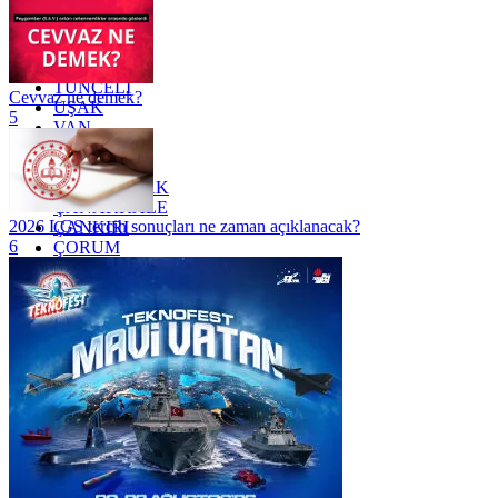
SİİRT
TEKİRDAĞ
TOKAT
TRABZON
TUNCELİ
Cevvaz ne demek?
UŞAK
5
VAN
YALOVA
YOZGAT
ZONGULDAK
ÇANAKKALE
2026 LGS tercih sonuçları ne zaman açıklanacak?
ÇANKIRI
6
ÇORUM
İSTANBUL
İZMİR
ŞANLIURFA
ŞIRNAK