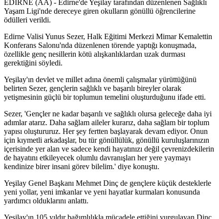
EDİRNE (AA) - Edirne'de Yeşilay tarafından düzenlenen Sağlıklı
Yaşam Ligi'nde dereceye giren okulların gönüllü öğrencilerine
ödülleri verildi.
Edirne Valisi Yunus Sezer, Halk Eğitimi Merkezi Mimar Kemalettin
Konferans Salonu'nda düzenlenen törende yaptığı konuşmada,
özellikle genç nesillerin kötü alışkanlıklardan uzak durması
gerektiğini söyledi.
Yeşilay'ın devlet ve millet adına önemli çalışmalar yürüttüğünü
belirten Sezer, gençlerin sağlıklı ve başarılı bireyler olarak
yetişmesinin güçlü bir toplumun temelini oluşturduğunu ifade etti.
Sezer, 'Gençler ne kadar başarılı ve sağlıklı olursa geleceğe daha iyi
adımlar atarız. Daha sağlam aileler kurarız, daha sağlam bir toplum
yapısı oluştururuz. Her şey fertten başlayarak devam ediyor. Onun
için kıymetli arkadaşlar, bu tür gönüllülük, gönüllü kuruluşlarınızın
içerisinde yer alan ve sadece kendi hayatınızı değil çevrenizdekilerin
de hayatını etkileyecek olumlu davranışları her yere yaymayı
kendinize birer insani görev bilelim.' diye konuştu.
Yeşilay Genel Başkanı Mehmet Dinç de gençlere küçük desteklerle
yeni yollar, yeni imkanlar ve yeni hayatlar kurmaları konusunda
yardımcı olduklarını anlattı.
Yeşilay'ın 105 yıldır bağımlılıkla mücadele ettiğini vurgulayan Dinç,