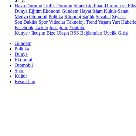
-0.18
Hava Durumu
Trafik Durumu
Süper Lig Puan Durumu ve Fiks
Dünya
Eğitim
Ekonomi
Gündem
Hayat
İslam
Kültür-Sanat
Medya
Otomobil
Politika
Röportaj
Sağlık
Seyahat
Siyaset
Son Dakika
Spor
Videolar
Teknoloji
Trend
Yaşam
Yurt Haberle
Facebook
Twitter
Instagram
Youtube
Künye / İletişim
Bize Ulaşın
RSS Bağlantıları
Üyelik Girişi
Gündem
Politika
Dünya
Ekonomi
Otomobil
Spor
Kültür
Resmi İlan