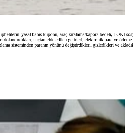
üphelilerin 'yasal bahis kuponu, araç kiralama/kapora bedeli, TOKİ sosya
arı dolandırdıkları, suçtan elde edilen gelirleri, elektronik para ve ödeme
aklama sisteminden paranın yönünü değiştirdikleri, gizledikleri ve akladık