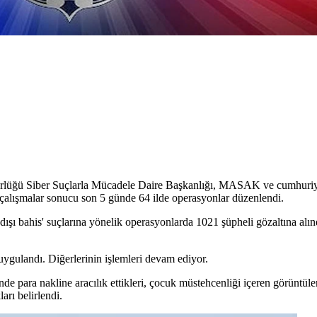
rlüğü Siber Suçlarla Mücadele Daire Başkanlığı, MASAK ve cumhuriyet
 çalışmalar sonucu son 5 günde 64 ilde operasyonlar düzenlendi.
sa dışı bahis' suçlarına yönelik operasyonlarda 1021 şüpheli gözaltına al
.
uygulandı. Diğerlerinin işlemleri devam ediyor.
inde para nakline aracılık ettikleri, çocuk müstehcenliği içeren görüntüler
arı belirlendi.