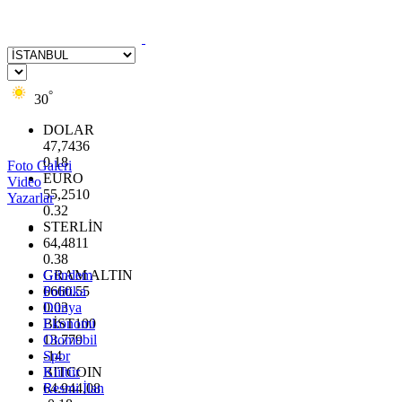
°
30
DOLAR
47,7436
0.18
Foto Galeri
EURO
Video
55,2510
Yazarlar
0.32
STERLİN
64,4811
0.38
GRAM ALTIN
Gündem
6660.55
Politika
0.03
Dünya
BİST100
Ekonomi
13.779
Otomobil
-14
Spor
BITCOIN
Kültür
64.944,08
Resmi İlan