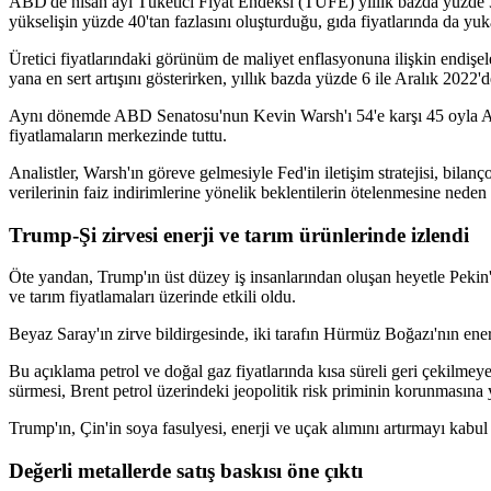
ABD'de nisan ayı Tüketici Fiyat Endeksi (TÜFE) yıllık bazda yüzde 3,
yükselişin yüzde 40'tan fazlasını oluşturduğu, gıda fiyatlarında da yuka
Üretici fiyatlarındaki görünüm de maliyet enflasyonuna ilişkin endişe
yana en sert artışını gösterirken, yıllık bazda yüzde 6 ile Aralık 2022
Aynı dönemde ABD Senatosu'nun Kevin Warsh'ı 54'e karşı 45 oyla ABD 
fiyatlamaların merkezinde tuttu.
Analistler, Warsh'ın göreve gelmesiyle Fed'in iletişim stratejisi, bilan
verilerinin faiz indirimlerine yönelik beklentilerin ötelenmesine nede
Trump-Şi zirvesi enerji ve tarım ürünlerinde izlendi
Öte yandan, Trump'ın üst düzey iş insanlarından oluşan heyetle Pekin'e
ve tarım fiyatlamaları üzerinde etkili oldu.
Beyaz Saray'ın zirve bildirgesinde, iki tarafın Hürmüz Boğazı'nın ener
Bu açıklama petrol ve doğal gaz fiyatlarında kısa süreli geri çekil
sürmesi, Brent petrol üzerindeki jeopolitik risk priminin korunmasına y
Trump'ın, Çin'in soya fasulyesi, enerji ve uçak alımını artırmayı kabul 
Değerli metallerde satış baskısı öne çıktı