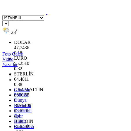
°
28
DOLAR
47,7436
0.18
Foto Galeri
EURO
Video
55,2510
Yazarlar
0.32
STERLİN
64,4811
0.38
GRAM ALTIN
Gündem
6660.55
Politika
0
Dünya
BİST100
Ekonomi
13.779
Otomobil
-14
Spor
BITCOIN
Kültür
64.840,97
Resmi İlan