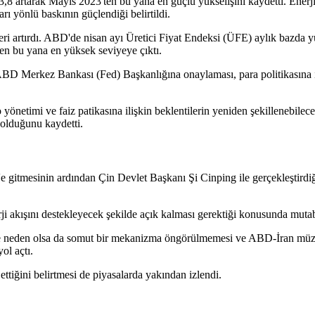
8 artarak Mayıs 2023'ten bu yana en güçlü yükselişini kaydetti. Enerji
rı yönlü baskının güçlendiği belirtildi.
leri artırdı. ABD'de nisan ayı Üretici Fiyat Endeksi (ÜFE) aylık bazda 
'den bu yana en yüksek seviyeye çıktı.
Merkez Bankası (Fed) Başkanlığına onaylaması, para politikasına iliş
ço yönetimi ve faiz patikasına ilişkin beklentilerin yeniden şekillenebilec
n olduğunu kaydetti.
 gitmesinin ardından Çin Devlet Başkanı Şi Cinping ile gerçekleştirdiği
ji akışını destekleyecek şekilde açık kalması gerektiği konusunda mutabık
meye neden olsa da somut bir mekanizma öngörülmemesi ve ABD-İran müza
ol açtı.
ettiğini belirtmesi de piyasalarda yakından izlendi.