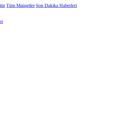
tür
Tüm Manşetler
Son Dakika Haberleri
ri