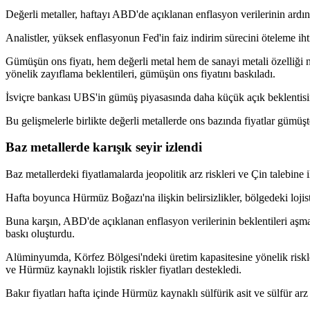
Değerli metaller, haftayı ABD'de açıklanan enflasyon verilerinin ardın
Analistler, yüksek enflasyonun Fed'in faiz indirim sürecini öteleme ihtima
Gümüşün ons fiyatı, hem değerli metal hem de sanayi metali özelliği n
yönelik zayıflama beklentileri, gümüşün ons fiyatını baskıladı.
İsviçre bankası UBS'in gümüş piyasasında daha küçük açık beklentisine 
Bu gelişmelerle birlikte değerli metallerde ons bazında fiyatlar gümüş
Baz metallerde karışık seyir izlendi
Baz metallerdeki fiyatlamalarda jeopolitik arz riskleri ve Çin talebine il
Hafta boyunca Hürmüz Boğazı'na ilişkin belirsizlikler, bölgedeki lojisti
Buna karşın, ABD'de açıklanan enflasyon verilerinin beklentileri aşması
baskı oluşturdu.
Alüminyumda, Körfez Bölgesi'ndeki üretim kapasitesine yönelik riskler
ve Hürmüz kaynaklı lojistik riskler fiyatları destekledi.
Bakır fiyatları hafta içinde Hürmüz kaynaklı sülfürik asit ve sülfür arz