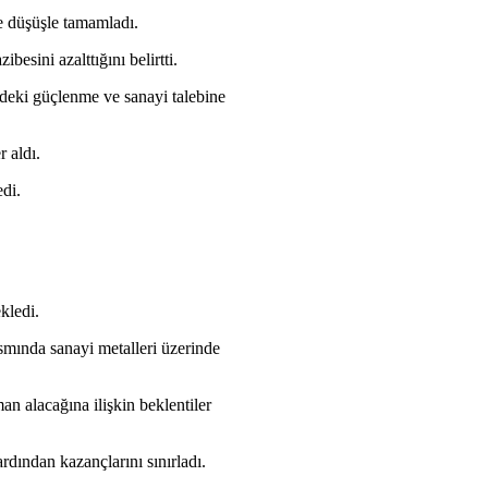
le düşüşle tamamladı.
besini azalttığını belirtti.
ndeki güçlenme ve sanayi talebine
 aldı.
edi.
kledi.
ısmında sanayi metalleri üzerinde
n alacağına ilişkin beklentiler
ardından kazançlarını sınırladı.