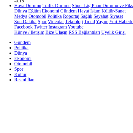
-0.15
Hava Durumu
Trafik Durumu
Süper Lig Puan Durumu ve Fiks
Dünya
Eğitim
Ekonomi
Gündem
Hayat
İslam
Kültür-Sanat
Medya
Otomobil
Politika
Röportaj
Sağlık
Seyahat
Siyaset
Son Dakika
Spor
Videolar
Teknoloji
Trend
Yaşam
Yurt Haberle
Facebook
Twitter
Instagram
Youtube
Künye / İletişim
Bize Ulaşın
RSS Bağlantıları
Üyelik Girişi
Gündem
Politika
Dünya
Ekonomi
Otomobil
Spor
Kültür
Resmi İlan