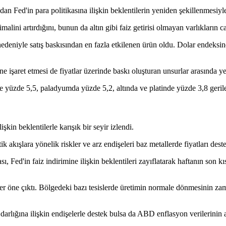
dan Fed'in para politikasına ilişkin beklentilerin yeniden şekillenmesiy
lini artırdığını, bunun da altın gibi faiz getirisi olmayan varlıkların cazi
edeniyle satış baskısından en fazla etkilenen ürün oldu. Dolar endeksi
işaret etmesi de fiyatlar üzerinde baskı oluşturan unsurlar arasında yer
te yüzde 5,5, paladyumda yüzde 5,2, altında ve platinde yüzde 3,8 geril
işkin beklentilerle karışık bir seyir izlendi.
k akışlara yönelik riskler ve arz endişeleri baz metallerde fiyatları deste
, Fed'in faiz indirimine ilişkin beklentileri zayıflatarak haftanın son k
 öne çıktı. Bölgedeki bazı tesislerde üretimin normale dönmesinin zama
 darlığına ilişkin endişelerle destek bulsa da ABD enflasyon verilerinin 