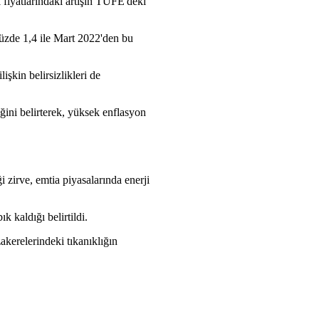
 fiyatlarındaki artışın TÜFE'deki
yüzde 1,4 ile Mart 2022'den bu
kin belirsizlikleri de
eğini belirterek, yüksek enflasyon
 zirve, emtia piyasalarında enerji
 kaldığı belirtildi.
kerelerindeki tıkanıklığın