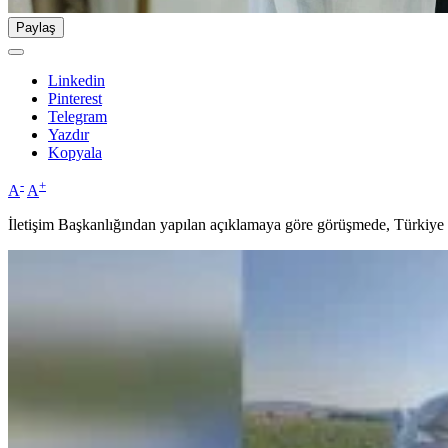
Paylaş
Linkedin
Pinterest
Telegram
Yazdır
Kopyala
-
+
A
A
İletişim Başkanlığından yapılan açıklamaya göre görüşmede, Türkiye ile B