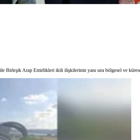
irleşik Arap Emirlikleri ikili ilişkilerinin yanı sıra bölgesel ve kürese