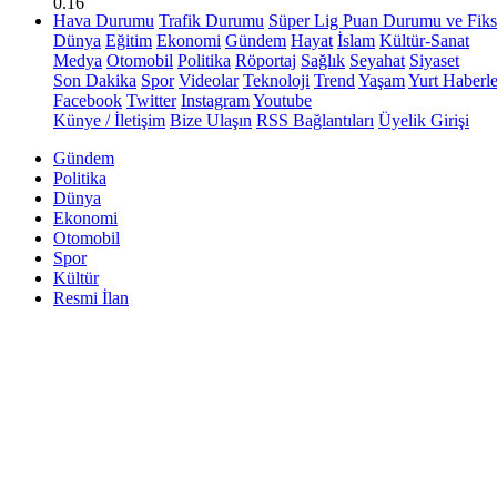
0.16
Hava Durumu
Trafik Durumu
Süper Lig Puan Durumu ve Fiks
Dünya
Eğitim
Ekonomi
Gündem
Hayat
İslam
Kültür-Sanat
Medya
Otomobil
Politika
Röportaj
Sağlık
Seyahat
Siyaset
Son Dakika
Spor
Videolar
Teknoloji
Trend
Yaşam
Yurt Haberle
Facebook
Twitter
Instagram
Youtube
Künye / İletişim
Bize Ulaşın
RSS Bağlantıları
Üyelik Girişi
Gündem
Politika
Dünya
Ekonomi
Otomobil
Spor
Kültür
Resmi İlan