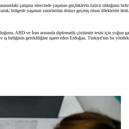
rasındaki çatışma sürecinde yaşanan güçlüklerin üzücü olduğunu belir
rak, bölgede yaşanan zararlardan dolayı geçmiş olsun dileklerini iletti
duğunu, ABD ve İran arasında diplomatik çözümün tesisi için yoğun gay
ve iş birliğinin gerekliliğine işaret eden Erdoğan, Türkiye'nin bu yöndek