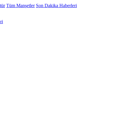
tür
Tüm Manşetler
Son Dakika Haberleri
ri