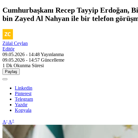
Cumhurbaşkanı Recep Tayyip Erdoğan, Bi
bin Zayed Al Nahyan ile bir telefon görüşm
Zülal Ceylan
Editör
09.05.2026 - 14:48
Yayınlanma
09.05.2026 - 14:57
Güncelleme
1 Dk
Okunma Süresi
Paylaş
Linkedin
Pinterest
Telegram
Yazdır
Kopyala
-
+
A
A