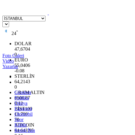
°
24
DOLAR
47,6704
0
Foto Galeri
EURO
Video
55,0406
Yazarlar
-0.08
STERLİN
64,2143
0
GRAM ALTIN
Gündem
6500.87
Politika
0.12
Dünya
BİST100
Ekonomi
13.799
Otomobil
70
Spor
BITCOIN
Kültür
64.643,95
Resmi İlan