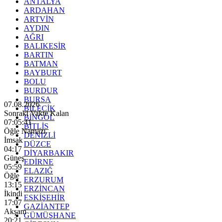
ANTALYA
ARDAHAN
ARTVİN
AYDIN
AĞRI
BALIKESİR
BARTIN
BATMAN
BAYBURT
BOLU
BURDUR
BURSA
07.08.2026
BİLECİK
Sonraki Vakte Kalan
BİNGÖL
07:05:39
BİTLİS
Öğle Namazı
DENİZLİ
İmsak
DÜZCE
04:17
DİYARBAKIR
Güneş
EDİRNE
05:59
ELAZIĞ
Öğle
ERZURUM
13:15
ERZİNCAN
İkindi
ESKİŞEHİR
17:07
GAZİANTEP
Akşam
GÜMÜŞHANE
20:21