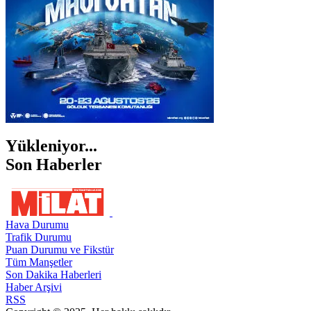
Yükleniyor...
Son Haberler
Hava Durumu
Trafik Durumu
Puan Durumu ve Fikstür
Tüm Manşetler
Son Dakika Haberleri
Haber Arşivi
RSS