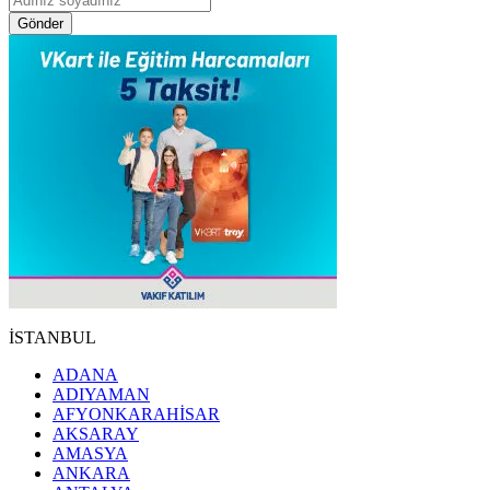
Gönder
İSTANBUL
ADANA
ADIYAMAN
AFYONKARAHİSAR
AKSARAY
AMASYA
ANKARA