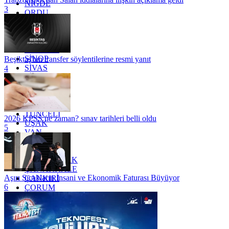
NİĞDE
3
ORDU
OSMANİYE
RİZE
SAKARYA
SAMSUN
SİNOP
Beşiktaş'tan transfer söylentilerine resmi yanıt
SİVAS
4
SİİRT
TEKİRDAĞ
TOKAT
TRABZON
TUNCELİ
2026 KPSS ne zaman? sınav tarihleri belli oldu
UŞAK
5
VAN
YALOVA
YOZGAT
ZONGULDAK
ÇANAKKALE
Aşırı Sıcakların İnsani ve Ekonomik Faturası Büyüyor
ÇANKIRI
6
ÇORUM
İSTANBUL
İZMİR
ŞANLIURFA
ŞIRNAK