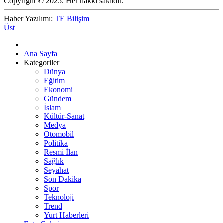
Copyright © 2025. Her hakkı saklıdır.
Haber Yazılımı:
TE Bilişim
Üst
Ana Sayfa
Kategoriler
Dünya
Eğitim
Ekonomi
Gündem
İslam
Kültür-Sanat
Medya
Otomobil
Politika
Resmi İlan
Sağlık
Seyahat
Son Dakika
Spor
Teknoloji
Trend
Yurt Haberleri