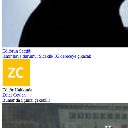
Editörün Seçtiği
İzmir hava durumu: Sıcaklık 35 dereceye çıkacak
Editör Hakkında
Zülal Ceylan
Bunlar da ilginizi çekebilir