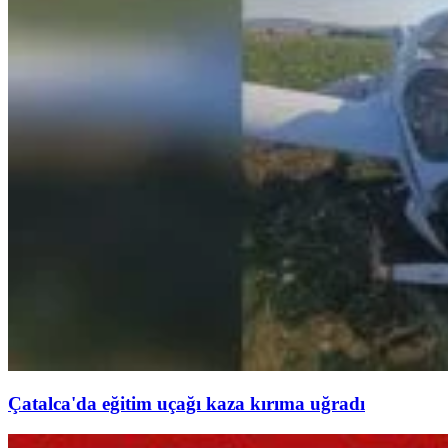
Çatalca'da eğitim uçağı kaza kırıma uğradı