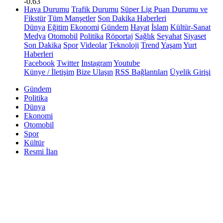
-0.63
Hava Durumu
Trafik Durumu
Süper Lig Puan Durumu ve
Fikstür
Tüm Manşetler
Son Dakika Haberleri
Dünya
Eğitim
Ekonomi
Gündem
Hayat
İslam
Kültür-Sanat
Medya
Otomobil
Politika
Röportaj
Sağlık
Seyahat
Siyaset
Son Dakika
Spor
Videolar
Teknoloji
Trend
Yaşam
Yurt
Haberleri
Facebook
Twitter
Instagram
Youtube
Künye / İletişim
Bize Ulaşın
RSS Bağlantıları
Üyelik Girişi
Gündem
Politika
Dünya
Ekonomi
Otomobil
Spor
Kültür
Resmi İlan