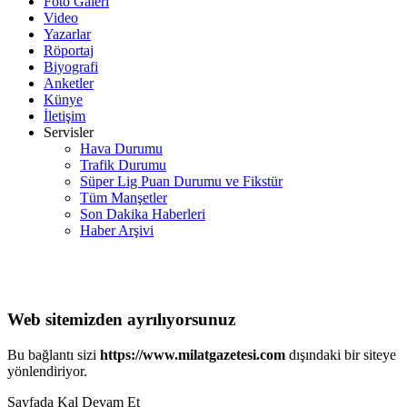
Foto Galeri
Video
Yazarlar
Röportaj
Biyografi
Anketler
Künye
İletişim
Servisler
Hava Durumu
Trafik Durumu
Süper Lig Puan Durumu ve Fikstür
Tüm Manşetler
Son Dakika Haberleri
Haber Arşivi
Web sitemizden ayrılıyorsunuz
Bu bağlantı sizi
https://www.milatgazetesi.com
dışındaki bir siteye
yönlendiriyor.
Sayfada Kal
Devam Et