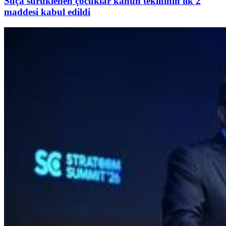
Suça sürüklenen çocuklar kanun teklifinin ilk 2
maddesi kabul edildi