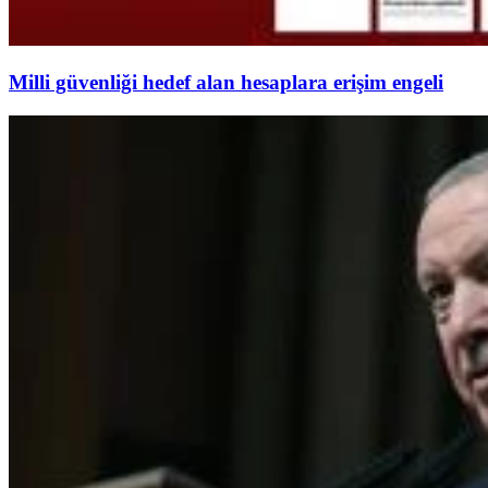
Milli güvenliği hedef alan hesaplara erişim engeli