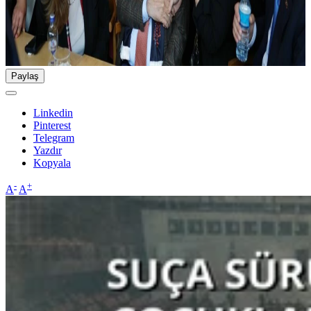
Paylaş
Linkedin
Pinterest
Telegram
Yazdır
Kopyala
-
+
A
A