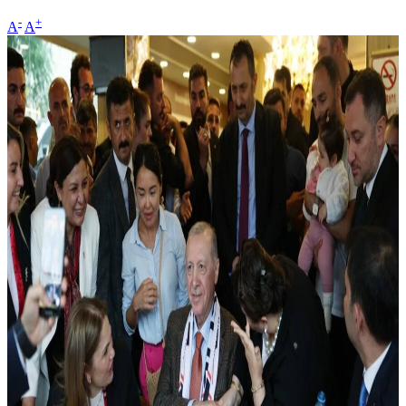
-
+
A
A