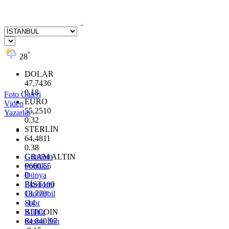
°
28
DOLAR
47,7436
0.18
Foto Galeri
EURO
Video
55,2510
Yazarlar
0.32
STERLİN
64,4811
0.38
GRAM ALTIN
Gündem
6660.55
Politika
0
Dünya
BİST100
Ekonomi
13.779
Otomobil
-14
Spor
BITCOIN
Kültür
64.840,97
Resmi İlan