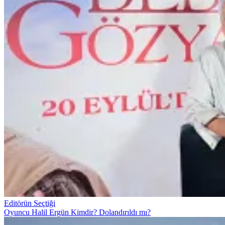
Editörün Seçtiği
Oyuncu Halil Ergün Kimdir? Dolandırıldı mı?