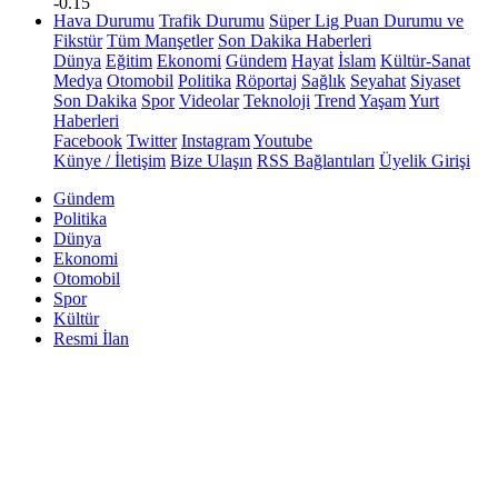
-0.15
Hava Durumu
Trafik Durumu
Süper Lig Puan Durumu ve
Fikstür
Tüm Manşetler
Son Dakika Haberleri
Dünya
Eğitim
Ekonomi
Gündem
Hayat
İslam
Kültür-Sanat
Medya
Otomobil
Politika
Röportaj
Sağlık
Seyahat
Siyaset
Son Dakika
Spor
Videolar
Teknoloji
Trend
Yaşam
Yurt
Haberleri
Facebook
Twitter
Instagram
Youtube
Künye / İletişim
Bize Ulaşın
RSS Bağlantıları
Üyelik Girişi
Gündem
Politika
Dünya
Ekonomi
Otomobil
Spor
Kültür
Resmi İlan