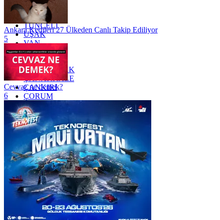
TOKAT
TRABZON
TUNCELİ
Ankara Kedileri 27 Ülkeden Canlı Takip Ediliyor
UŞAK
5
VAN
YALOVA
YOZGAT
ZONGULDAK
ÇANAKKALE
Cevvaz ne demek?
ÇANKIRI
6
ÇORUM
İSTANBUL
İZMİR
ŞANLIURFA
ŞIRNAK