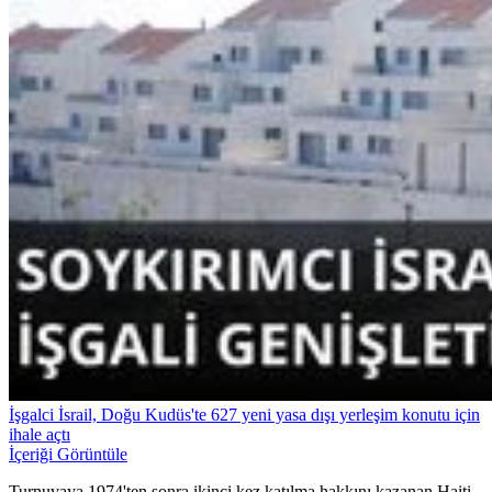
İşgalci İsrail, Doğu Kudüs'te 627 yeni yasa dışı yerleşim konutu için
ihale açtı
İçeriği Görüntüle
Turnuvaya 1974'ten sonra ikinci kez katılma hakkını kazanan Haiti,