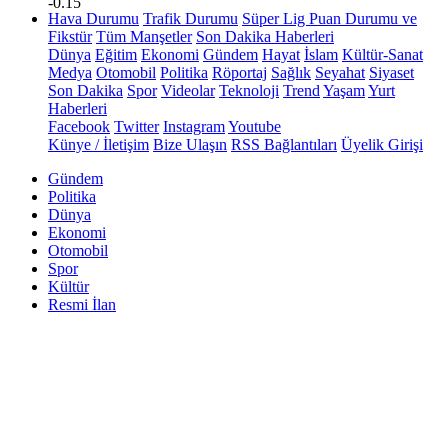
-0.15
Hava Durumu
Trafik Durumu
Süper Lig Puan Durumu ve
Fikstür
Tüm Manşetler
Son Dakika Haberleri
Dünya
Eğitim
Ekonomi
Gündem
Hayat
İslam
Kültür-Sanat
Medya
Otomobil
Politika
Röportaj
Sağlık
Seyahat
Siyaset
Son Dakika
Spor
Videolar
Teknoloji
Trend
Yaşam
Yurt
Haberleri
Facebook
Twitter
Instagram
Youtube
Künye / İletişim
Bize Ulaşın
RSS Bağlantıları
Üyelik Girişi
Gündem
Politika
Dünya
Ekonomi
Otomobil
Spor
Kültür
Resmi İlan