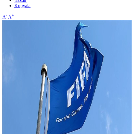
Yazdır
Kopyala
-
+
A
A