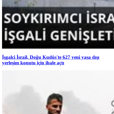
İşgalci İsrail, Doğu Kudüs'te 627 yeni yasa dışı
yerleşim konutu için ihale açtı