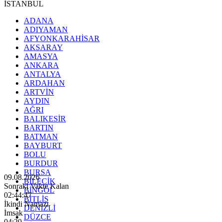
İSTANBUL
ADANA
ADIYAMAN
AFYONKARAHİSAR
AKSARAY
AMASYA
ANKARA
ANTALYA
ARDAHAN
ARTVİN
AYDIN
AĞRI
BALIKESİR
BARTIN
BATMAN
BAYBURT
BOLU
BURDUR
BURSA
09.08.2026
BİLECİK
Sonraki Vakte Kalan
BİNGÖL
02:44:45
BİTLİS
İkindi Namazı
DENİZLİ
İmsak
DÜZCE
04:20