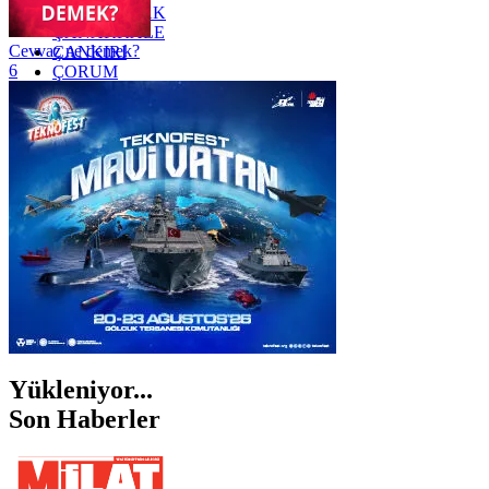
ZONGULDAK
ÇANAKKALE
Cevvaz ne demek?
ÇANKIRI
6
ÇORUM
İSTANBUL
İZMİR
ŞANLIURFA
ŞIRNAK
Yükleniyor...
Son Haberler