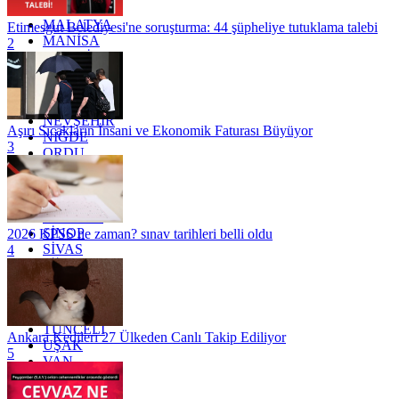
KİLİS
MALATYA
Etimesgut Belediyesi'ne soruşturma: 44 şüpheliye tutuklama talebi
MANİSA
2
MARDİN
MERSİN
MUĞLA
MUŞ
NEVŞEHİR
Aşırı Sıcakların İnsani ve Ekonomik Faturası Büyüyor
NİĞDE
3
ORDU
OSMANİYE
RİZE
SAKARYA
SAMSUN
SİNOP
2026 KPSS ne zaman? sınav tarihleri belli oldu
SİVAS
4
SİİRT
TEKİRDAĞ
TOKAT
TRABZON
TUNCELİ
Ankara Kedileri 27 Ülkeden Canlı Takip Ediliyor
UŞAK
5
VAN
YALOVA
YOZGAT