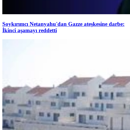
Soykırımcı Netanyahu'dan Gazze ateşkesine darbe:
İkinci aşamayı reddetti