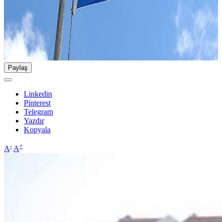
Paylaş
Linkedin
Pinterest
Telegram
Yazdır
Kopyala
-
+
A
A