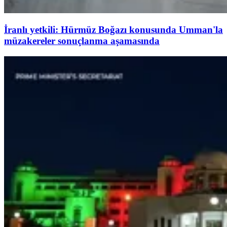
İranlı yetkili: Hürmüz Boğazı konusunda Umman'la
müzakereler sonuçlanma aşamasında