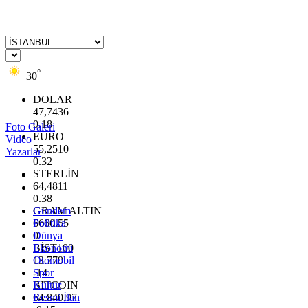
°
30
DOLAR
47,7436
0.18
Foto Galeri
EURO
Video
55,2510
Yazarlar
0.32
STERLİN
64,4811
0.38
GRAM ALTIN
Gündem
6660.55
Politika
0
Dünya
BİST100
Ekonomi
13.779
Otomobil
-14
Spor
BITCOIN
Kültür
64.840,97
Resmi İlan