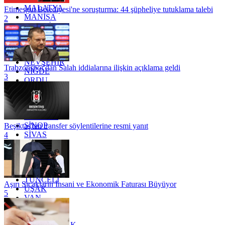
MALATYA
Etimesgut Belediyesi'ne soruşturma: 44 şüpheliye tutuklama talebi
MANİSA
2
MARDİN
MERSİN
MUĞLA
MUŞ
NEVŞEHİR
Trabzonspor'dan Salah iddialarına ilişkin açıklama geldi
NİĞDE
3
ORDU
OSMANİYE
RİZE
SAKARYA
SAMSUN
SİNOP
Beşiktaş'tan transfer söylentilerine resmi yanıt
SİVAS
4
SİİRT
TEKİRDAĞ
TOKAT
TRABZON
TUNCELİ
Aşırı Sıcakların İnsani ve Ekonomik Faturası Büyüyor
UŞAK
5
VAN
YALOVA
YOZGAT
ZONGULDAK