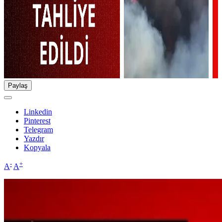
Paylaş
Linkedin
Pinterest
Telegram
Yazdır
Kopyala
-
+
A
A