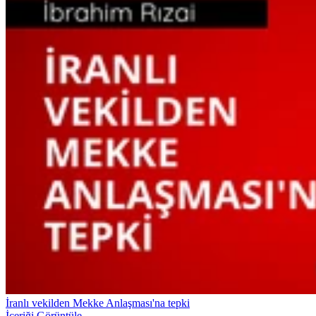
İranlı vekilden Mekke Anlaşması'na tepki
İçeriği Görüntüle