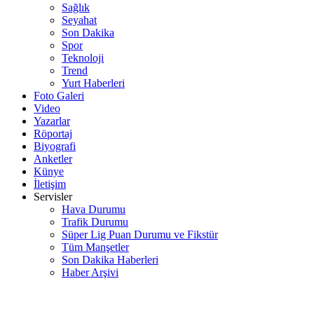
Sağlık
Seyahat
Son Dakika
Spor
Teknoloji
Trend
Yurt Haberleri
Foto Galeri
Video
Yazarlar
Röportaj
Biyografi
Anketler
Künye
İletişim
Servisler
Hava Durumu
Trafik Durumu
Süper Lig Puan Durumu ve Fikstür
Tüm Manşetler
Son Dakika Haberleri
Haber Arşivi