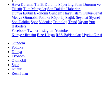
1.2
Hava Durumu
Trafik Durumu
Süper Lig Puan Durumu ve
Fikstür
Tüm Manşetler
Son Dakika Haberleri
Dünya
Eğitim
Ekonomi
Gündem
Hayat
İslam
Kültür-Sanat
Medya
Otomobil
Politika
Röportaj
Sağlık
Seyahat
Siyaset
Son Dakika
Spor
Videolar
Teknoloji
Trend
Yaşam
Yurt
Haberleri
Facebook
Twitter
Instagram
Youtube
Künye / İletişim
Bize Ulaşın
RSS Bağlantıları
Üyelik Girişi
Gündem
Politika
Dünya
Ekonomi
Otomobil
Spor
Kültür
Resmi İlan