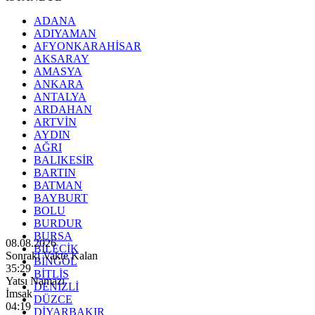
ADANA
ADIYAMAN
AFYONKARAHİSAR
AKSARAY
AMASYA
ANKARA
ANTALYA
ARDAHAN
ARTVİN
AYDIN
AĞRI
BALIKESİR
BARTIN
BATMAN
BAYBURT
BOLU
BURDUR
BURSA
08.08.2026
BİLECİK
Sonraki Vakte Kalan
BİNGÖL
35:27
BİTLİS
Yatsı Namazı
DENİZLİ
İmsak
DÜZCE
04:19
DİYARBAKIR