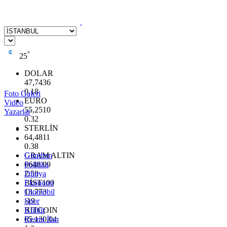
°
25
DOLAR
47,7436
0.18
Foto Galeri
EURO
Video
55,2510
Yazarlar
0.32
STERLİN
64,4811
0.38
GRAM ALTIN
Gündem
6648.99
Politika
2.59
Dünya
BİST100
Ekonomi
13.773
Otomobil
-19
Spor
BITCOIN
Kültür
65.130,04
Resmi İlan