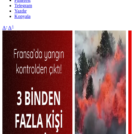
Pinterest
Telegram
Yazdır
Kopyala
-
+
A
A