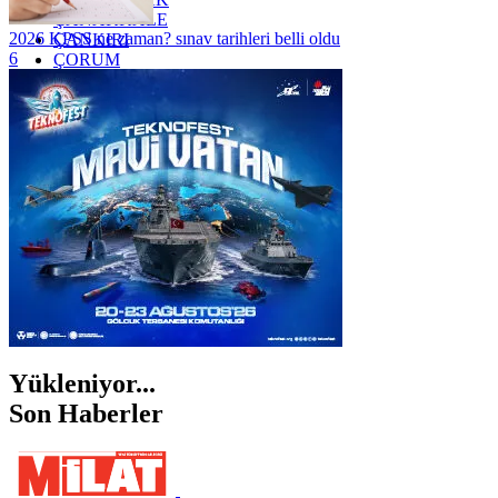
ÇANAKKALE
2026 KPSS ne zaman? sınav tarihleri belli oldu
ÇANKIRI
6
ÇORUM
İSTANBUL
İZMİR
ŞANLIURFA
ŞIRNAK
Yükleniyor...
Son Haberler