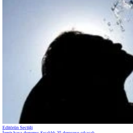
Editörün Seçtiği
İzmir hava durumu: Sıcaklık 35 dereceye çıkacak