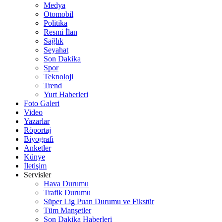
Medya
Otomobil
Politika
Resmi İlan
Sağlık
Seyahat
Son Dakika
Spor
Teknoloji
Trend
Yurt Haberleri
Foto Galeri
Video
Yazarlar
Röportaj
Biyografi
Anketler
Künye
İletişim
Servisler
Hava Durumu
Trafik Durumu
Süper Lig Puan Durumu ve Fikstür
Tüm Manşetler
Son Dakika Haberleri