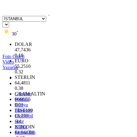
°
30
DOLAR
47,7436
0.18
Foto Galeri
EURO
Video
55,2510
Yazarlar
0.32
STERLİN
64,4811
0.38
GRAM ALTIN
Gündem
6660.55
Politika
0.03
Dünya
BİST100
Ekonomi
13.779
Otomobil
-14
Spor
BITCOIN
Kültür
64.944,08
Resmi İlan