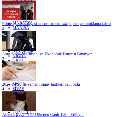
KOCAELİ
KONYA
KÜTAHYA
KİLİS
MALATYA
Etimesgut Belediyesi'ne soruşturma: 44 şüpheliye tutuklama talebi
MANİSA
2
MARDİN
MERSİN
MUĞLA
MUŞ
NEVŞEHİR
Aşırı Sıcakların İnsani ve Ekonomik Faturası Büyüyor
NİĞDE
3
ORDU
OSMANİYE
RİZE
SAKARYA
SAMSUN
SİNOP
2026 KPSS ne zaman? sınav tarihleri belli oldu
SİVAS
4
SİİRT
TEKİRDAĞ
TOKAT
TRABZON
TUNCELİ
Ankara Kedileri 27 Ülkeden Canlı Takip Ediliyor
UŞAK