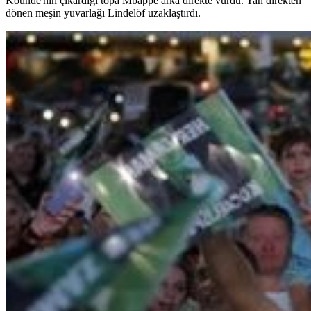
Kounde'nin çıkardığı topa Mbappe arka direkte vurdu. Yan direkten
dönen meşin yuvarlağı Lindelöf uzaklaştırdı.