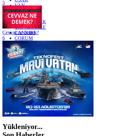
5
VAN
YALOVA
YOZGAT
ZONGULDAK
ÇANAKKALE
Cevvaz ne demek?
ÇANKIRI
6
ÇORUM
İSTANBUL
İZMİR
ŞANLIURFA
ŞIRNAK
Yükleniyor...
Son Haberler