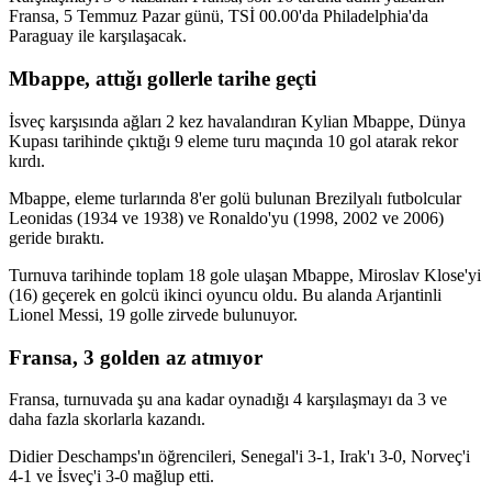
Fransa, 5 Temmuz Pazar günü, TSİ 00.00'da Philadelphia'da
Paraguay ile karşılaşacak.
Mbappe, attığı gollerle tarihe geçti
İsveç karşısında ağları 2 kez havalandıran Kylian Mbappe, Dünya
Kupası tarihinde çıktığı 9 eleme turu maçında 10 gol atarak rekor
kırdı.
Mbappe, eleme turlarında 8'er golü bulunan Brezilyalı futbolcular
Leonidas (1934 ve 1938) ve Ronaldo'yu (1998, 2002 ve 2006)
geride bıraktı.
Turnuva tarihinde toplam 18 gole ulaşan Mbappe, Miroslav Klose'yi
(16) geçerek en golcü ikinci oyuncu oldu. Bu alanda Arjantinli
Lionel Messi, 19 golle zirvede bulunuyor.
Fransa, 3 golden az atmıyor
Fransa, turnuvada şu ana kadar oynadığı 4 karşılaşmayı da 3 ve
daha fazla skorlarla kazandı.
Didier Deschamps'ın öğrencileri, Senegal'i 3-1, Irak'ı 3-0, Norveç'i
4-1 ve İsveç'i 3-0 mağlup etti.