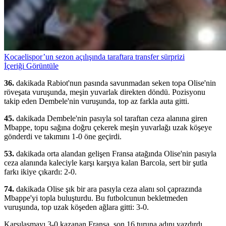
Kocaelispor’un sezon açılışında taraftara transfer sürprizi
İçeriği Görüntüle
36.
dakikada Rabiot'nun pasında savunmadan seken topa Olise'nin
röveşata vuruşunda, meşin yuvarlak direkten döndü. Pozisyonu
takip eden Dembele'nin vuruşunda, top az farkla auta gitti.
45.
dakikada Dembele'nin pasıyla sol taraftan ceza alanına giren
Mbappe, topu sağına doğru çekerek meşin yuvarlağı uzak köşeye
gönderdi ve takımını 1-0 öne geçirdi.
53.
dakikada orta alandan gelişen Fransa atağında Olise'nin pasıyla
ceza alanında kaleciyle karşı karşıya kalan Barcola, sert bir şutla
farkı ikiye çıkardı: 2-0.
74.
dakikada Olise şık bir ara pasıyla ceza alanı sol çaprazında
Mbappe'yi topla buluşturdu. Bu futbolcunun bekletmeden
vuruşunda, top uzak köşeden ağlara gitti: 3-0.
Karşılaşmayı 3-0 kazanan Fransa, son 16 turuna adını yazdırdı.