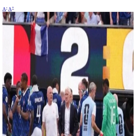
-
+
A
A