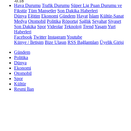
-0.18
Hava Durumu
Trafik Durumu
Süper Lig Puan Durumu ve
Fikstür
Tüm Manşetler
Son Dakika Haberleri
Dünya
Eğitim
Ekonomi
Gündem
Hayat
İslam
Kültür-Sanat
Medya
Otomobil
Politika
Röportaj
Sağlık
Seyahat
Siyaset
Son Dakika
Spor
Videolar
Teknoloji
Trend
Yaşam
Yurt
Haberleri
Facebook
Twitter
Instagram
Youtube
Künye / İletişim
Bize Ulaşın
RSS Bağlantıları
Üyelik Girişi
Gündem
Politika
Dünya
Ekonomi
Otomobil
Spor
Kültür
Resmi İlan