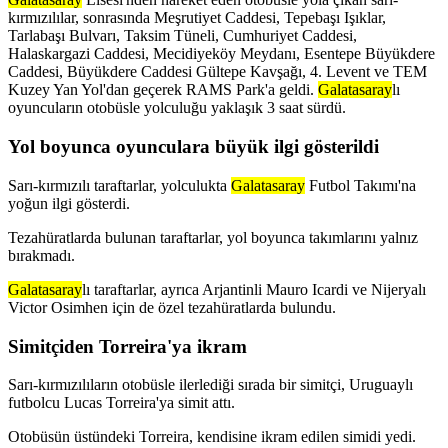
kırmızılılar, sonrasında Meşrutiyet Caddesi, Tepebaşı Işıklar,
Tarlabaşı Bulvarı, Taksim Tüneli, Cumhuriyet Caddesi,
Halaskargazi Caddesi, Mecidiyeköy Meydanı, Esentepe Büyükdere
Caddesi, Büyükdere Caddesi Gültepe Kavşağı, 4. Levent ve TEM
Kuzey Yan Yol'dan geçerek RAMS Park'a geldi.
Galatasaray
lı
oyuncuların otobüsle yolculuğu yaklaşık 3 saat sürdü.
Yol boyunca oyunculara büyük ilgi gösterildi
Sarı-kırmızılı taraftarlar, yolculukta
Galatasaray
Futbol Takımı'na
yoğun ilgi gösterdi.
Tezahüratlarda bulunan taraftarlar, yol boyunca takımlarını yalnız
bırakmadı.
Galatasaray
lı taraftarlar, ayrıca Arjantinli Mauro Icardi ve Nijeryalı
Victor Osimhen için de özel tezahüratlarda bulundu.
Simitçiden Torreira'ya ikram
Sarı-kırmızılıların otobüsle ilerlediği sırada bir simitçi, Uruguaylı
futbolcu Lucas Torreira'ya simit attı.
Otobüsün üstündeki Torreira, kendisine ikram edilen simidi yedi.