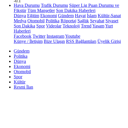
-0.1
Hava Durumu
Trafik Durumu
Süper Lig Puan Durumu ve
Fikstür
Tüm Manşetler
Son Dakika Haberleri
Dünya
Eğitim
Ekonomi
Gündem
Hayat
İslam
Kültür-Sanat
Medya
Otomobil
Politika
Röportaj
Sağlık
Seyahat
Siyaset
Son Dakika
Spor
Videolar
Teknoloji
Trend
Yaşam
Yurt
Haberleri
Facebook
Twitter
Instagram
Youtube
Künye / İletişim
Bize Ulaşın
RSS Bağlantıları
Üyelik Girişi
Gündem
Politika
Dünya
Ekonomi
Otomobil
Spor
Kültür
Resmi İlan