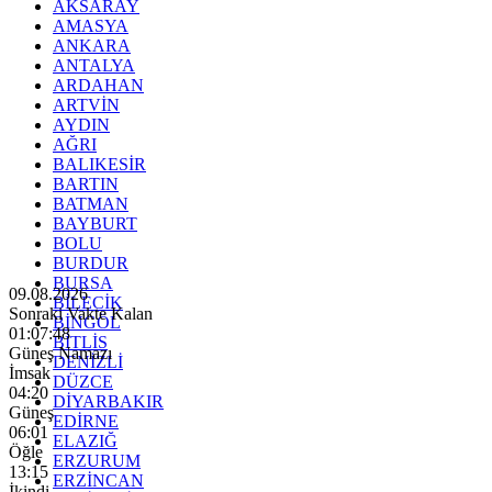
AKSARAY
AMASYA
ANKARA
ANTALYA
ARDAHAN
ARTVİN
AYDIN
AĞRI
BALIKESİR
BARTIN
BATMAN
BAYBURT
BOLU
BURDUR
BURSA
09.08.2026
BİLECİK
Sonraki Vakte Kalan
BİNGÖL
01:07:46
BİTLİS
Güneş Namazı
DENİZLİ
İmsak
DÜZCE
04:20
DİYARBAKIR
Güneş
EDİRNE
06:01
ELAZIĞ
Öğle
ERZURUM
13:15
ERZİNCAN
İkindi