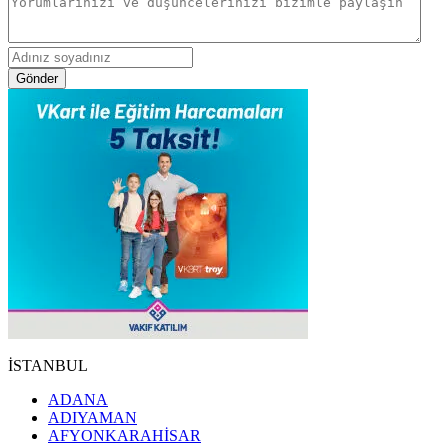
Gönder
İSTANBUL
ADANA
ADIYAMAN
AFYONKARAHİSAR