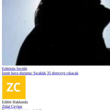
Editörün Seçtiği
İzmir hava durumu: Sıcaklık 35 dereceye çıkacak
Editör Hakkında
Zülal Ceylan