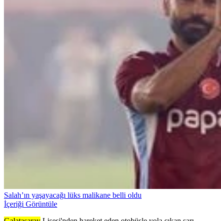
Salah’ın yaşayacağı lüks malikane belli oldu
İçeriği Görüntüle
Galatasaray
Lisesi'nden hareket eden otobüsle yola çıkan sarı-