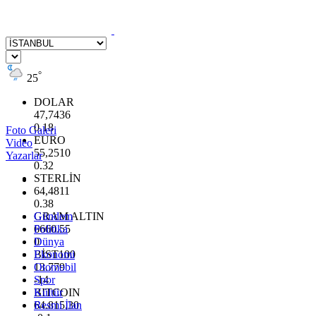
°
25
DOLAR
47,7436
0.18
Foto Galeri
EURO
Video
55,2510
Yazarlar
0.32
STERLİN
64,4811
0.38
GRAM ALTIN
Gündem
6660.55
Politika
0
Dünya
BİST100
Ekonomi
13.779
Otomobil
-14
Spor
BITCOIN
Kültür
64.815,30
Resmi İlan