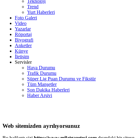
Teknoloji
Trend
Yurt Haberleri
Foto Galeri
Video
Yazarlar
Röportaj
Biyografi
Anketler
Künye
İletişim
Servisler
Hava Durumu
Trafik Durumu
Süper Lig Puan Durumu ve Fikstür
Tüm Manşetler
Son Dakika Haberleri
Haber Arşivi
Web sitemizden ayrılıyorsunuz
Bu bağlantı sizi
https://www.milatgazetesi.com
dışındaki bir siteye