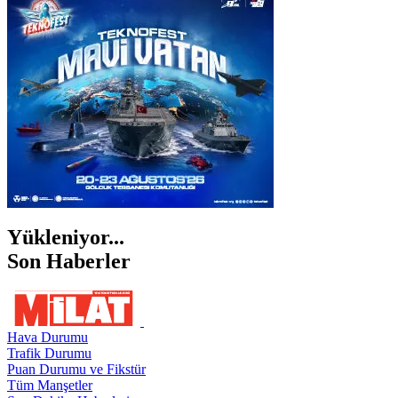
İZMİR
ŞANLIURFA
ŞIRNAK
Yükleniyor...
Son Haberler
Hava Durumu
Trafik Durumu
Puan Durumu ve Fikstür
Tüm Manşetler