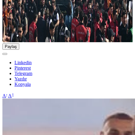
Paylaş
Linkedin
Pinterest
Telegram
Yazdır
Kopyala
-
+
A
A