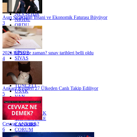
MUĞLA
MUŞ
NEVŞEHİR
Aşırı Sıcakların İnsani ve Ekonomik Faturası Büyüyor
NİĞDE
3
ORDU
OSMANİYE
RİZE
SAKARYA
SAMSUN
SİNOP
2026 KPSS ne zaman? sınav tarihleri belli oldu
SİVAS
4
SİİRT
TEKİRDAĞ
TOKAT
TRABZON
TUNCELİ
Ankara Kedileri 27 Ülkeden Canlı Takip Ediliyor
UŞAK
5
VAN
YALOVA
YOZGAT
ZONGULDAK
ÇANAKKALE
Cevvaz ne demek?
ÇANKIRI
6
ÇORUM
İSTANBUL