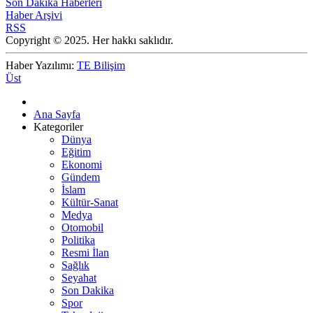
Son Dakika Haberleri
Haber Arşivi
RSS
Copyright © 2025. Her hakkı saklıdır.
Haber Yazılımı:
TE Bilişim
Üst
Ana Sayfa
Kategoriler
Dünya
Eğitim
Ekonomi
Gündem
İslam
Kültür-Sanat
Medya
Otomobil
Politika
Resmi İlan
Sağlık
Seyahat
Son Dakika
Spor