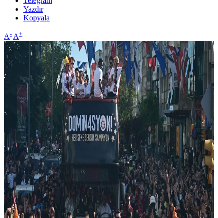
Telegram
Yazdır
Kopyala
-
+
A
A