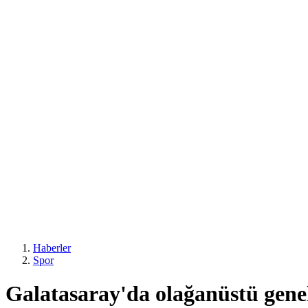
Haberler
Spor
Galatasaray'da olağanüstü genel 