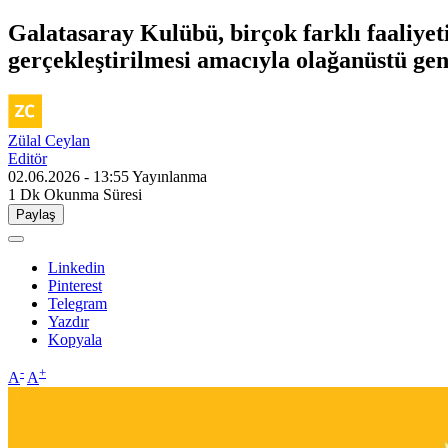
Galatasaray Kulübü, birçok farklı faaliyeti
gerçekleştirilmesi amacıyla olağanüstü ge
Zülal Ceylan
Editör
02.06.2026 - 13:55
Yayınlanma
1 Dk
Okunma Süresi
Paylaş
Linkedin
Pinterest
Telegram
Yazdır
Kopyala
-
+
A
A