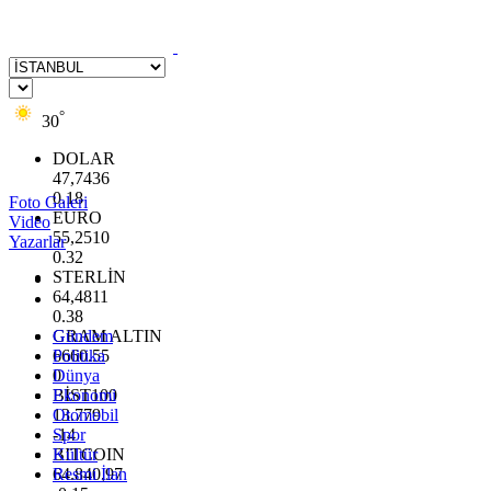
°
30
DOLAR
47,7436
0.18
Foto Galeri
EURO
Video
55,2510
Yazarlar
0.32
STERLİN
64,4811
0.38
GRAM ALTIN
Gündem
6660.55
Politika
0
Dünya
BİST100
Ekonomi
13.779
Otomobil
-14
Spor
BITCOIN
Kültür
64.840,97
Resmi İlan