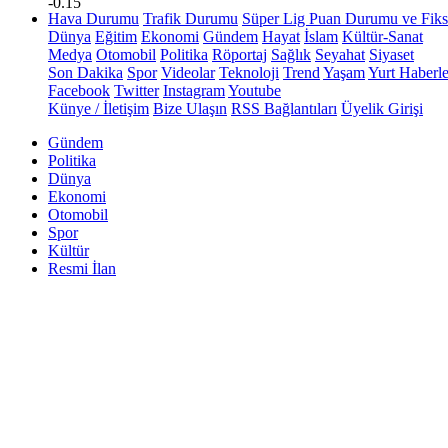
-0.15
Hava Durumu
Trafik Durumu
Süper Lig Puan Durumu ve Fiks
Dünya
Eğitim
Ekonomi
Gündem
Hayat
İslam
Kültür-Sanat
Medya
Otomobil
Politika
Röportaj
Sağlık
Seyahat
Siyaset
Son Dakika
Spor
Videolar
Teknoloji
Trend
Yaşam
Yurt Haberle
Facebook
Twitter
Instagram
Youtube
Künye / İletişim
Bize Ulaşın
RSS Bağlantıları
Üyelik Girişi
Gündem
Politika
Dünya
Ekonomi
Otomobil
Spor
Kültür
Resmi İlan