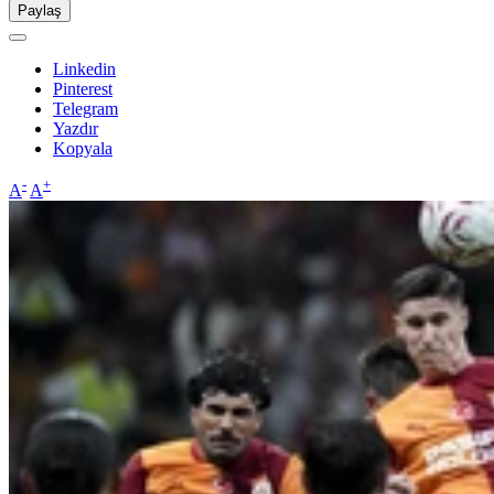
Paylaş
Linkedin
Pinterest
Telegram
Yazdır
Kopyala
-
+
A
A