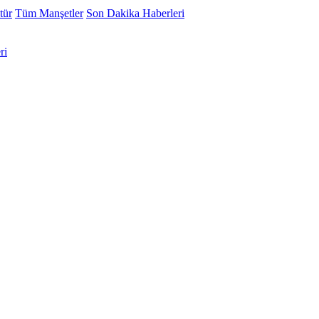
tür
Tüm Manşetler
Son Dakika Haberleri
ri