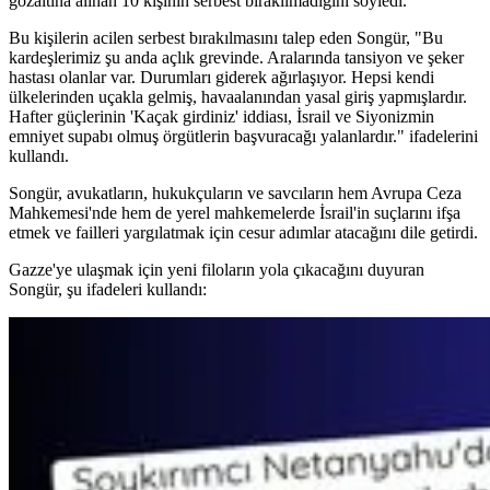
gözaltına alınan 10 kişinin serbest bırakılmadığını söyledi.
Bu kişilerin acilen serbest bırakılmasını talep eden Songür, "Bu
kardeşlerimiz şu anda açlık grevinde. Aralarında tansiyon ve şeker
hastası olanlar var. Durumları giderek ağırlaşıyor. Hepsi kendi
ülkelerinden uçakla gelmiş, havaalanından yasal giriş yapmışlardır.
Hafter güçlerinin 'Kaçak girdiniz' iddiası, İsrail ve Siyonizmin
emniyet supabı olmuş örgütlerin başvuracağı yalanlardır." ifadelerini
kullandı.
Songür, avukatların, hukukçuların ve savcıların hem Avrupa Ceza
Mahkemesi'nde hem de yerel mahkemelerde İsrail'in suçlarını ifşa
etmek ve failleri yargılatmak için cesur adımlar atacağını dile getirdi.
Gazze'ye ulaşmak için yeni filoların yola çıkacağını duyuran
Songür, şu ifadeleri kullandı: