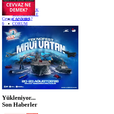
YALOVA
YOZGAT
ZONGULDAK
ÇANAKKALE
Cevvaz ne demek?
ÇANKIRI
6
ÇORUM
İSTANBUL
İZMİR
ŞANLIURFA
ŞIRNAK
Yükleniyor...
Son Haberler