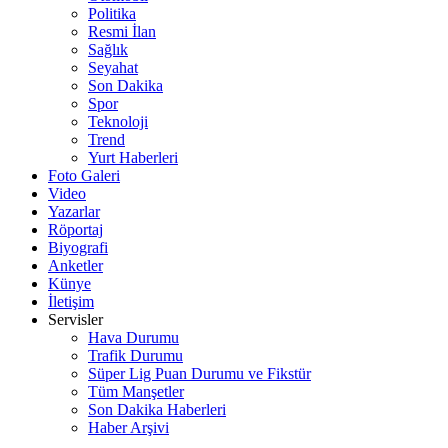
Politika
Resmi İlan
Sağlık
Seyahat
Son Dakika
Spor
Teknoloji
Trend
Yurt Haberleri
Foto Galeri
Video
Yazarlar
Röportaj
Biyografi
Anketler
Künye
İletişim
Servisler
Hava Durumu
Trafik Durumu
Süper Lig Puan Durumu ve Fikstür
Tüm Manşetler
Son Dakika Haberleri
Haber Arşivi