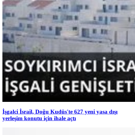
İşgalci İsrail, Doğu Kudüs'te 627 yeni yasa dışı
yerleşim konutu için ihale açtı