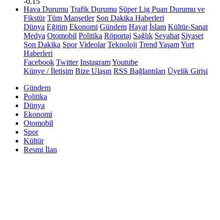
-0.15
Hava Durumu
Trafik Durumu
Süper Lig Puan Durumu ve
Fikstür
Tüm Manşetler
Son Dakika Haberleri
Dünya
Eğitim
Ekonomi
Gündem
Hayat
İslam
Kültür-Sanat
Medya
Otomobil
Politika
Röportaj
Sağlık
Seyahat
Siyaset
Son Dakika
Spor
Videolar
Teknoloji
Trend
Yaşam
Yurt
Haberleri
Facebook
Twitter
Instagram
Youtube
Künye / İletişim
Bize Ulaşın
RSS Bağlantıları
Üyelik Girişi
Gündem
Politika
Dünya
Ekonomi
Otomobil
Spor
Kültür
Resmi İlan