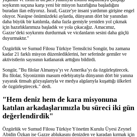
soykırım suçuna karşı yeni bir misyon hazırlığına başladığını
buradan ilan ediyoruz. İsrail, Gazze'ye insani yardımın girişine engel
oluyor. Nasipse önümüzdeki aylarda, dünyanın dört bir yanından
daha büyük bir katılımla, daha fazla gemiyle yeniden yol çıkmak
için hazırlıklarımıza başladık ve yola çıkacağız. Amacımız,
Gazze’deki soykırımı durdurmak ve vicdanların sesini daha güçlü
duyurmaktır."
Özgürlük ve Sumud Filosu Türkiye Temsilcisi Songür, bu zamana
kadar 21 farklı misyon düzenlediklerini, her seferinde gemiler ve
aktivistlerin sayısının katlanarak arttığını bildirdi.
Songür, "Bu filolar Almanya’yı ve Amerika’yı da özgürleştirecek.
Bu filolar, Siyonizmin masum edebiyatıyla dünyanın dört bir yanına
yayarak timsah gözyaşlarıyla ve medya algılarıyla kuşattığı ülkeleri
de özgürleştirecek." dedi.
"Hem deniz hem de kara misyonuna
katılan arkadaşlarımızla bu süreci iki gün
değerlendirdik"
Özgürlük ve Sumud Filosu Türkiye Yönetim Kurulu Üyesi Zeynel
Abidin Özkan ise Gazze ablukasını denizden ve karadan kırmak için