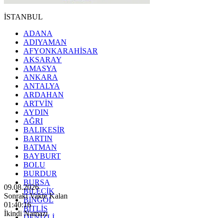
İSTANBUL
ADANA
ADIYAMAN
AFYONKARAHİSAR
AKSARAY
AMASYA
ANKARA
ANTALYA
ARDAHAN
ARTVİN
AYDIN
AĞRI
BALIKESİR
BARTIN
BATMAN
BAYBURT
BOLU
BURDUR
BURSA
09.08.2026
BİLECİK
Sonraki Vakte Kalan
BİNGÖL
01:40:14
BİTLİS
İkindi Namazı
DENİZLİ