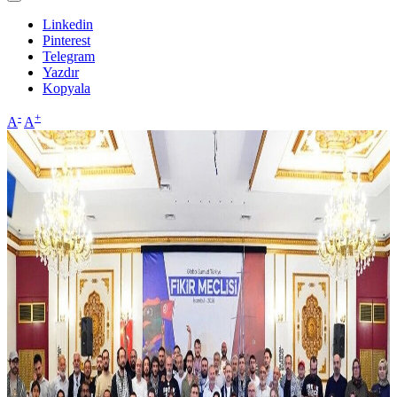
Linkedin
Pinterest
Telegram
Yazdır
Kopyala
-
+
A
A