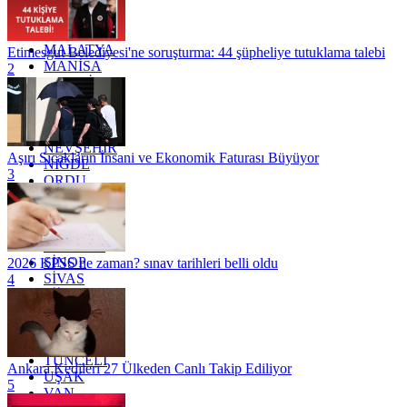
KONYA
KÜTAHYA
KİLİS
MALATYA
Etimesgut Belediyesi'ne soruşturma: 44 şüpheliye tutuklama talebi
MANİSA
2
MARDİN
MERSİN
MUĞLA
MUŞ
NEVŞEHİR
Aşırı Sıcakların İnsani ve Ekonomik Faturası Büyüyor
NİĞDE
3
ORDU
OSMANİYE
RİZE
SAKARYA
SAMSUN
SİNOP
2026 KPSS ne zaman? sınav tarihleri belli oldu
SİVAS
4
SİİRT
TEKİRDAĞ
TOKAT
TRABZON
TUNCELİ
Ankara Kedileri 27 Ülkeden Canlı Takip Ediliyor
UŞAK
5
VAN