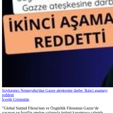
Soykırımcı Netanyahu'dan Gazze ateşkesine darbe: İkinci aşamayı
reddetti
İçeriği Görüntüle
"Global Sumud Filosu'nun ve Özgürlük Filosunun Gazze’de
yaşanan ve İsrail'in ateşkes yalanıyla üstünü kapatmaya çalıştığı