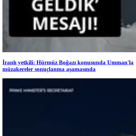
İranlı yetkili: Hürmüz Boğazı konusunda Umman'la
müzakereler sonuçlanma aşamasında