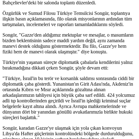
Bahçelievler'deki bir salonda toplantı düzenledi.
Özgürlük ve Sumud Filosu Türkiye Temsilcisi Songür, toplantıya
ilişkin basın açıklamasında, filo olarak misyonlarının ardından tüm
tartışmaları, incelemeleri ve raporları tamamladıklarını söyledi.
Songör, "Gazze'den aldığımız mektuplar ve mesajlar, o masumların
bizden beklentisinin sadece maddi yardım değil, aynı zamanda
manevi destek olduğunu göstermektedir. Bu filo, Gazze'ye hem
fiziki hem de manevi olarak ulaşmıştır." diye konuştu.
Türkiye'nin yaşanan süreçte diplomatik çabalarla kendilerini yalnız
bırakmadığına dikkati çeken Songür, şöyle devam etti:
"Türkiye, İsrail'in bu terör ve korsanlık saldırısı sonrasında ciddi bir
diplomatik çaba gösterdi. Yunanistan'ın Girit Adası'nda, Akdeniz'in
ortasında Kıbrıs ve Mısır açıklarında gözaltına alınan
arkadaşlarımızın tahliyesi için büyük çaba sarf edildi. 424 yolcumuz
adli tıp kontrollerinden geçirildi ve İsrail'in işlediği kriminal suçlar
belgelerle kayıt altına alındı. Ayrıca Avrupa mahkemelerinde ve
dünyanın dört bir yanından gönüllü avukatlarımızla birlikte hukuki
süreçleri başlattık."
Songür, karadan Gazze'ye ulaşmak için yola çıkan konvoyun
Libya'da Hafter güçlerinin kontrolündeki bölgede durdurulduğunu,