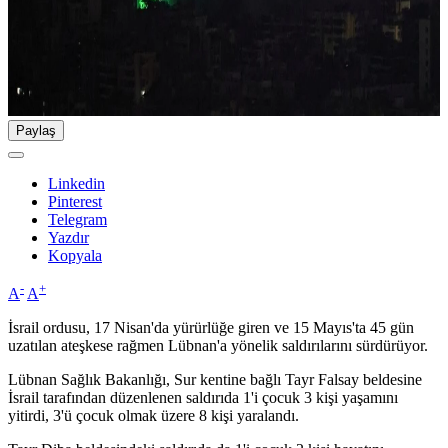
Paylaş
Linkedin
Pinterest
Telegram
Yazdır
Kopyala
-
+
A
A
İsrail ordusu, 17 Nisan'da yürürlüğe giren ve 15 Mayıs'ta 45 gün
uzatılan ateşkese rağmen Lübnan'a yönelik saldırılarını sürdürüyor.
Lübnan Sağlık Bakanlığı, Sur kentine bağlı Tayr Falsay beldesine
İsrail tarafından düzenlenen saldırıda 1'i çocuk 3 kişi yaşamını
yitirdi, 3'ü çocuk olmak üzere 8 kişi yaralandı.