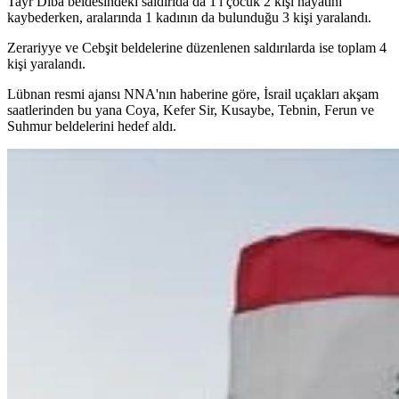
Tayr Diba beldesindeki saldırıda da 1'i çocuk 2 kişi hayatını
kaybederken, aralarında 1 kadının da bulunduğu 3 kişi yaralandı.
Zerariyye ve Cebşit beldelerine düzenlenen saldırılarda ise toplam 4
kişi yaralandı.
Lübnan resmi ajansı NNA'nın haberine göre, İsrail uçakları akşam
saatlerinden bu yana Coya, Kefer Sir, Kusaybe, Tebnin, Ferun ve
Suhmur beldelerini hedef aldı.