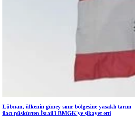
Lübnan, ülkenin güney sınır bölgesine yasaklı tarım
ilacı püskürten İsrail'i BMGK'ye şikayet etti