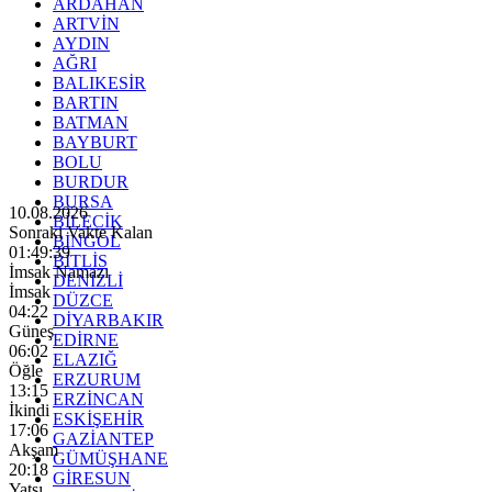
ARDAHAN
ARTVİN
AYDIN
AĞRI
BALIKESİR
BARTIN
BATMAN
BAYBURT
BOLU
BURDUR
BURSA
10.08.2026
BİLECİK
Sonraki Vakte Kalan
BİNGÖL
01:49:38
BİTLİS
İmsak Namazı
DENİZLİ
İmsak
DÜZCE
04:22
DİYARBAKIR
Güneş
EDİRNE
06:02
ELAZIĞ
Öğle
ERZURUM
13:15
ERZİNCAN
İkindi
ESKİŞEHİR
17:06
GAZİANTEP
Akşam
GÜMÜŞHANE
20:18
GİRESUN
Yatsı