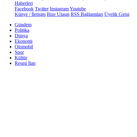
Haberleri
Facebook
Twitter
Instagram
Youtube
Künye / İletişim
Bize Ulaşın
RSS Bağlantıları
Üyelik Girişi
Gündem
Politika
Dünya
Ekonomi
Otomobil
Spor
Kültür
Resmi İlan