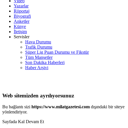
Video
Yazarlar
Röportaj
Biyografi
Anketler
Künye
İletişim
Servisler
Hava Durumu
Trafik Durumu
Süper Lig Puan Durumu ve Fikstür
Tüm Manşetler
Son Dakika Haberleri
Haber Arşivi
Web sitemizden ayrılıyorsunuz
Bu bağlantı sizi
https://www.milatgazetesi.com
dışındaki bir siteye
yönlendiriyor.
Sayfada Kal
Devam Et